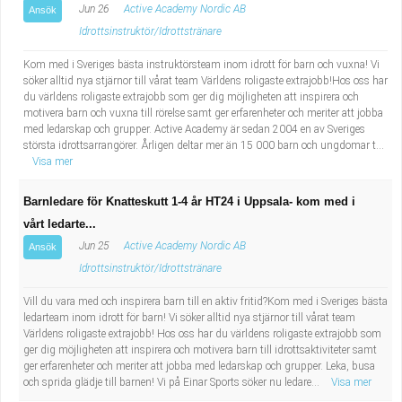
Jun 26
Active Academy Nordic AB
Ansök
Idrottsinstruktör/Idrottstränare
Kom med i Sveriges bästa instruktörsteam inom idrott för barn och vuxna! Vi
söker alltid nya stjärnor till vårat team Världens roligaste extrajobb!Hos oss har
du världens roligaste extrajobb som ger dig möjligheten att inspirera och
motivera barn och vuxna till rörelse samt ger erfarenheter och meriter att jobba
med ledarskap och grupper. Active Academy är sedan 2004 en av Sveriges
största idrottsarrangörer. Årligen deltar mer än 15 000 barn och ungdomar t...
Visa mer
Barnledare för Knatteskutt 1-4 år HT24 i Uppsala- kom med i
vårt ledarte...
Jun 25
Active Academy Nordic AB
Ansök
Idrottsinstruktör/Idrottstränare
Vill du vara med och inspirera barn till en aktiv fritid?Kom med i Sveriges bästa
ledarteam inom idrott för barn! Vi söker alltid nya stjärnor till vårat team
Världens roligaste extrajobb! Hos oss har du världens roligaste extrajobb som
ger dig möjligheten att inspirera och motivera barn till idrottsaktiviteter samt
ger erfarenheter och meriter att jobba med ledarskap och grupper. Leka, busa
och sprida glädje till barnen! Vi på Einar Sports söker nu ledare...
Visa mer