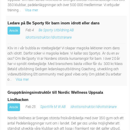
350 klubbar, padelanläggningar och över 500 000 medlemmar. Vi erbjuder
träning...
Visa mer
Ledare på Be Sporty för barn inom idrott eller dans
Feb 4
Be Sporty Utbildning AB
Ansök
Idrottsinstruktör/Idrottstränare
Kliv in i vår bubbla av rörelseglädje! Vi skapar magiska lektioner inom dans
och idrott. Därför söker vi magiska ledare. Vi kallar oss Sportys. Är du en av
oss? Om Be Sporty Vi är Nordens största kursarrangör för barn. I över 20 år
har vi spridit rörelseglädje. Med branschens bästa villkor får du: 300 kr/klass
Betald utbildning Gedigen ledarskapsutbildning Coaching, utveckling och
vidareutbildning Ett community med good vibes only Om jobbet Du arbetar
o...
Visa mer
Gruppträningsinstruktör till Nordic Wellness Uppsala
Lindbacken
Feb 25
Sportlife M W AB
Idrottsinstruktör/Idrottstränare
Ansök
Nordic Wellness är Sveriges största friskvårdskedja med över 350 gym och ett
antal Padelanläggningar runt om i landet. Det ger oss unika möjligheter att
ständigt utveckla våra klubbar och att ligga i framkant när det gäller utbud,