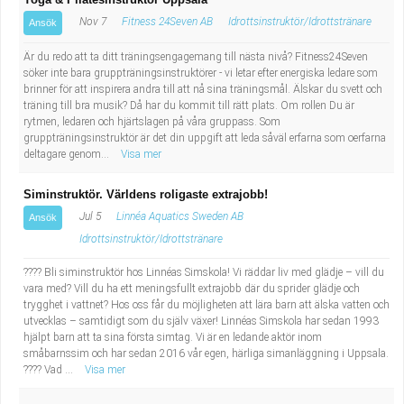
Nov 7
Fitness 24Seven AB
Idrottsinstruktör/Idrottstränare
Ansök
Är du redo att ta ditt träningsengagemang till nästa nivå? Fitness24Seven
söker inte bara gruppträningsinstruktörer - vi letar efter energiska ledare som
brinner för att inspirera andra till att nå sina träningsmål. Älskar du svett och
träning till bra musik? Då har du kommit till rätt plats. Om rollen Du är
rytmen, ledaren och hjärtslagen på våra gruppass. Som
gruppträningsinstruktör är det din uppgift att leda såväl erfarna som oerfarna
deltagare genom...
Visa mer
Siminstruktör. Världens roligaste extrajobb!
Jul 5
Linnéa Aquatics Sweden AB
Ansök
Idrottsinstruktör/Idrottstränare
???? Bli siminstruktör hos Linnéas Simskola! Vi räddar liv med glädje – vill du
vara med? Vill du ha ett meningsfullt extrajobb där du sprider glädje och
trygghet i vattnet? Hos oss får du möjligheten att lära barn att älska vatten och
utvecklas – samtidigt som du själv växer! Linnéas Simskola har sedan 1993
hjälpt barn att ta sina första simtag. Vi är en ledande aktör inom
småbarnssim och har sedan 2016 vår egen, härliga simanläggning i Uppsala.
???? Vad ...
Visa mer