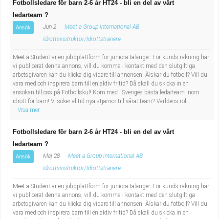
Fotbollsledare för barn 2-6 år HT24 - bli en del av vårt
ledarteam ?
Jun 2
Meet a Group international AB
Ansök
Idrottsinstruktör/Idrottstränare
Meet a Student är en jobbplattform för juniora talanger. För kunds räkning har
vi publicerat denna annons, vill du komma i kontakt med den slutgiltiga
arbetsgivaren kan du klicka dig vidare till annonsen: Älskar du fotboll? Vill du
vara med och inspirera barn till en aktiv fritid? Då skall du skicka in en
ansökan till oss på Fotbollskul! Kom med i Sveriges bästa ledarteam inom
idrott för barn! Vi söker alltid nya stjärnor till vårat team? Världens roli...
Visa mer
Fotbollsledare för barn 2-6 år HT24 - bli en del av vårt
ledarteam ?
Maj 28
Meet a Group international AB
Ansök
Idrottsinstruktör/Idrottstränare
Meet a Student är en jobbplattform för juniora talanger. För kunds räkning har
vi publicerat denna annons, vill du komma i kontakt med den slutgiltiga
arbetsgivaren kan du klicka dig vidare till annonsen: Älskar du fotboll? Vill du
vara med och inspirera barn till en aktiv fritid? Då skall du skicka in en