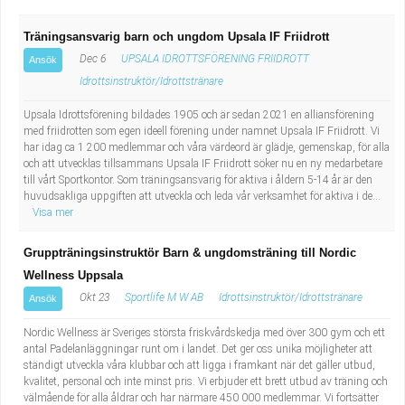
Träningsansvarig barn och ungdom Upsala IF Friidrott
Dec 6
UPSALA IDROTTSFÖRENING FRIIDROTT
Ansök
Idrottsinstruktör/Idrottstränare
Upsala Idrottsförening bildades 1905 och är sedan 2021 en alliansförening
med friidrotten som egen ideell förening under namnet Upsala IF Friidrott. Vi
har idag ca 1 200 medlemmar och våra värdeord är glädje, gemenskap, för alla
och att utvecklas tillsammans Upsala IF Friidrott söker nu en ny medarbetare
till vårt Sportkontor. Som träningsansvarig för aktiva i åldern 5-14 år är den
huvudsakliga uppgiften att utveckla och leda vår verksamhet för aktiva i de...
Visa mer
Gruppträningsinstruktör Barn & ungdomsträning till Nordic
Wellness Uppsala
Okt 23
Sportlife M W AB
Idrottsinstruktör/Idrottstränare
Ansök
Nordic Wellness är Sveriges största friskvårdskedja med över 300 gym och ett
antal Padelanläggningar runt om i landet. Det ger oss unika möjligheter att
ständigt utveckla våra klubbar och att ligga i framkant när det gäller utbud,
kvalitet, personal och inte minst pris. Vi erbjuder ett brett utbud av träning och
välmående för alla åldrar och har närmare 450 000 medlemmar. Vi fortsätter