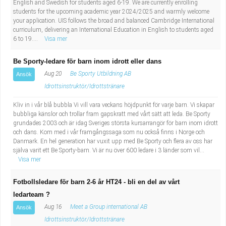
English and Swedish for students aged 6-19. We are currently enrolling
students for the upcoming academic year 2024/2025 and warmly welcome
your application. UIS follows the broad and balanced Cambridge International
curriculum, delivering an International Education in English to students aged
6 to 19....
Visa mer
Be Sporty-ledare för barn inom idrott eller dans
Aug 20
Be Sporty Utbildning AB
Ansök
Idrottsinstruktör/Idrottstränare
Kliv in i vår blå bubbla Vi vill vara veckans höjdpunkt för varje barn. Vi skapar
bubbliga känslor och trollar fram gapskratt med vårt sätt att leda. Be Sporty
grundades 2003 och är idag Sveriges största kursarrangör för barn inom idrott
och dans. Kom med i vår framgångssaga som nu också finns i Norge och
Danmark. En hel generation har vuxit upp med Be Sporty och flera av oss har
själva varit ett Be Sporty-barn. Vi är nu över 600 ledare i 3 länder som vil...
Visa mer
Fotbollsledare för barn 2-6 år HT24 - bli en del av vårt
ledarteam ?
Aug 16
Meet a Group international AB
Ansök
Idrottsinstruktör/Idrottstränare