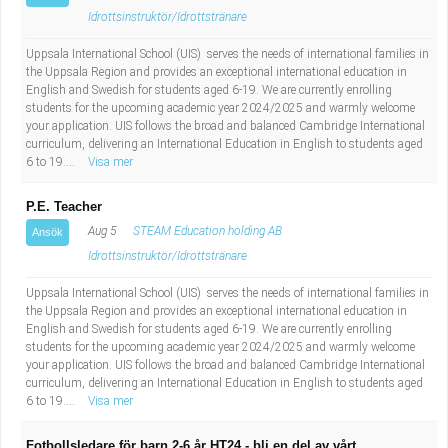
Idrottsinstruktör/Idrottstränare
Uppsala International School (UIS) serves the needs of international families in
the Uppsala Region and provides an exceptional international education in
English and Swedish for students aged 6-19. We are currently enrolling
students for the upcoming academic year 2024/2025 and warmly welcome
your application. UIS follows the broad and balanced Cambridge International
curriculum, delivering an International Education in English to students aged
6 to 19....
Visa mer
P.E. Teacher
Aug 5
STEAM Education holding AB
Ansök
Idrottsinstruktör/Idrottstränare
Uppsala International School (UIS) serves the needs of international families in
the Uppsala Region and provides an exceptional international education in
English and Swedish for students aged 6-19. We are currently enrolling
students for the upcoming academic year 2024/2025 and warmly welcome
your application. UIS follows the broad and balanced Cambridge International
curriculum, delivering an International Education in English to students aged
6 to 19....
Visa mer
Fotbollsledare för barn 2-6 år HT24 - bli en del av vårt