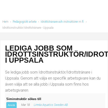
Industriell tillverkning
Behandlingsassistent/Socialpedagog
Installation, drift, underhåll
Tandsköterska
Hem
›
Pedagogiskt arbete
›
Idrottstränare och instruktörer m.fl.
›
Kropps- och skönhetsvård
Budbilsförare
Idrottsinstruktör/Idrottstränare
- Uppsala
Kultur, media, design
Tidningsbud/Tidningsdistributör
LEDIGA JOBB SOM
Militärt arbete
Lärare i fritidshem/Fritidspedagog
IDROTTSINSTRUKTÖR/IDRO
I UPPSALA
Naturbruk
Taxiförare/Taxichaufför
Se lediga jobb som Idrottsinstruktör/Idrottstränare i
Naturvetenskapligt arbete
Läkarsekreterare/Vårdadmin/Medicinsk
Uppsala. Genom att välja en specifik arbetsgivare kan du
även välja att se alla jobb i Uppsala som finns hos
sekreterare
Pedagogiskt arbete
arbetsgivaren.
Lastbilsförare m.fl.
Sanering och renhållning
Siminstruktör sökes till
Mar 18
Linnéa Aquatics Sweden AB
Ansök