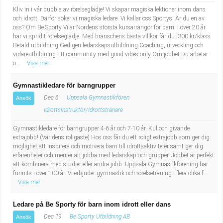
Kliv in i vår bubbla av rörelseglädje! Vi skapar magiska lektioner inom dans
och idrott. Därför söker vi magiska ledare. Vi kallar oss Sportys. Är du en av
oss? Om Be Sporty Vi är Nordens största kursarrangör för barn. I över 20 år
har vi spridit rörelseglädje. Med branschens bästa villkor får du: 300 kr/klass
Betald utbildning Gedigen ledarskapsutbildning Coaching, utveckling och
vidareutbildning Ett community med good vibes only Om jobbet Du arbetar
o...
Visa mer
Gymnastikledare för barngrupper
Dec 6
Uppsala Gymnastikfören
Ansök
Idrottsinstruktör/Idrottstränare
Gymnastikledare för barngrupper 4-6 år och 7-10 år. Kul och givande
extrajobb! (Världens roligaste) Hos oss får du ett roligt extrajobb som ger dig
möjlighet att inspirera och motivera barn till idrottsaktiviteter samt ger dig
erfarenheter och meriter att jobba med ledarskap och grupper. Jobbet är perfekt
att kombinera med studier eller andra jobb. Uppsala Gymnastikförening har
funnits i över 100 år. Vi erbjuder gymnastik och rörelseträning i flera olika f...
Visa mer
Ledare på Be Sporty för barn inom idrott eller dans
Dec 19
Be Sporty Utbildning AB
Ansök