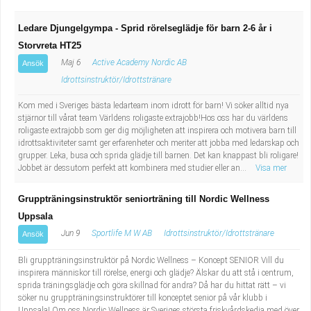
Ledare Djungelgympa - Sprid rörelseglädje för barn 2-6 år i
Storvreta HT25
Maj 6
Active Academy Nordic AB
Ansök
Idrottsinstruktör/Idrottstränare
Kom med i Sveriges bästa ledarteam inom idrott för barn! Vi söker alltid nya
stjärnor till vårat team Världens roligaste extrajobb!Hos oss har du världens
roligaste extrajobb som ger dig möjligheten att inspirera och motivera barn till
idrottsaktiviteter samt ger erfarenheter och meriter att jobba med ledarskap och
grupper. Leka, busa och sprida glädje till barnen. Det kan knappast bli roligare!
Jobbet är dessutom perfekt att kombinera med studier eller an...
Visa mer
Gruppträningsinstruktör seniorträning till Nordic Wellness
Uppsala
Jun 9
Sportlife M W AB
Idrottsinstruktör/Idrottstränare
Ansök
Bli gruppträningsinstruktör på Nordic Wellness – Koncept SENIOR Vill du
inspirera människor till rörelse, energi och glädje? Älskar du att stå i centrum,
sprida träningsglädje och göra skillnad för andra? Då har du hittat rätt – vi
söker nu gruppträningsinstruktörer till konceptet senior på vår klubb i
Uppsala! Om oss Nordic Wellness är Sveriges största friskvårdskedja med över