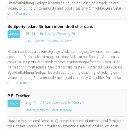
Betald utbildning Gedigen ledarskapsutbildning Coaching, utveckling och
vidareutbildning Ett community med good vibes only Om jobbet Du arbetar
o...
Visa mer
Be Sporty-ledare för barn inom idrott eller dans
Okt 18
Be Sporty Utbildning AB
Ansök
Idrottsinstruktör/Idrottstränare
Kliv in i vår bubbla av rörelseglädje! Vi skapar magiska lektioner inom dans
och idrott. Därför söker vi magiska ledare. Vi kallar oss Sportys. Är du en av
oss? Om Be Sporty Vi är Nordens största kursarrangör för barn. I över 20 år
har vi spridit rörelseglädje. Med branschens bästa villkor får du: 300 kr/klass
Betald utbildning Gedigen ledarskapsutbildning Coaching, utveckling och
vidareutbildning Ett community med good vibes only Om jobbet Du arbetar
o...
Visa mer
P.E. Teacher
Aug 19
STEAM Education holding AB
Ansök
Idrottsinstruktör/Idrottstränare
Uppsala International School (UIS) serves the needs of international families in
the Uppsala Region and provides an exceptional international education in