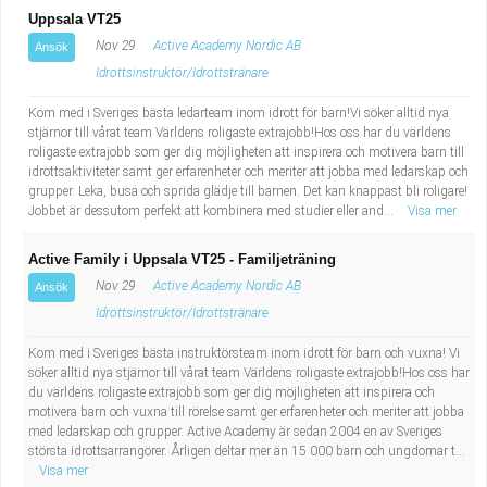
Uppsala VT25
Nov 29
Active Academy Nordic AB
Ansök
Idrottsinstruktör/Idrottstränare
Kom med i Sveriges bästa ledarteam inom idrott för barn!Vi söker alltid nya
stjärnor till vårat team Världens roligaste extrajobb!Hos oss har du världens
roligaste extrajobb som ger dig möjligheten att inspirera och motivera barn till
idrottsaktiviteter samt ger erfarenheter och meriter att jobba med ledarskap och
grupper. Leka, busa och sprida glädje till barnen. Det kan knappast bli roligare!
Jobbet är dessutom perfekt att kombinera med studier eller and...
Visa mer
Active Family i Uppsala VT25 - Familjeträning
Nov 29
Active Academy Nordic AB
Ansök
Idrottsinstruktör/Idrottstränare
Kom med i Sveriges bästa instruktörsteam inom idrott för barn och vuxna! Vi
söker alltid nya stjärnor till vårat team Världens roligaste extrajobb!Hos oss har
du världens roligaste extrajobb som ger dig möjligheten att inspirera och
motivera barn och vuxna till rörelse samt ger erfarenheter och meriter att jobba
med ledarskap och grupper. Active Academy är sedan 2004 en av Sveriges
största idrottsarrangörer. Årligen deltar mer än 15 000 barn och ungdomar t...
Visa mer