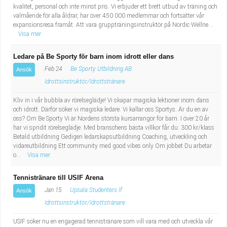
kvalitet, personal och inte minst pris. Vi erbjuder ett brett utbud av träning och
välmående för alla åldrar, har över 450 000 medlemmar och fortsätter vår
expansionsresa framåt. Att vara gruppträningsinstruktör på Nordic Wellne...
Visa mer
Ledare på Be Sporty för barn inom idrott eller dans
Feb 24
Be Sporty Utbildning AB
Ansök
Idrottsinstruktör/Idrottstränare
Kliv in i vår bubbla av rörelseglädje! Vi skapar magiska lektioner inom dans
och idrott. Därför söker vi magiska ledare. Vi kallar oss Sportys. Är du en av
oss? Om Be Sporty Vi är Nordens största kursarrangör för barn. I över 20 år
har vi spridit rörelseglädje. Med branschens bästa villkor får du: 300 kr/klass
Betald utbildning Gedigen ledarskapsutbildning Coaching, utveckling och
vidareutbildning Ett community med good vibes only Om jobbet Du arbetar
o...
Visa mer
Tennistränare till USIF Arena
Jan 15
Upsala Studenters If
Ansök
Idrottsinstruktör/Idrottstränare
USIF söker nu en engagerad tennistränare som vill vara med och utveckla vår