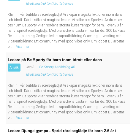
Idrottsinstruktör/Idrottstränare
Kliv in i vår bubbla av rörelseglädje! Vi skapar magiska lektioner inom dans
och idrott. Därför söker vi magiska ledare. Vi kallar oss Sportys. Är du en av
oss? Om Be Sporty Vi är Nordens största kursarrangör för barn. I över 20 år
har vi spridit rörelseglädje. Med branschens bästa villkor får du: 300 kr/klass
Betald utbildning Gedigen ledarskapsutbildning Coaching, utveckling och
vidareutbildning Ett community med good vibes only Om jobbet Du arbetar
o...
Visa mer
Ledare på Be Sporty för barn inom idrott eller dans
Jan 3
Be Sporty Utbildning AB
Ansök
Idrottsinstruktör/Idrottstränare
Kliv in i vår bubbla av rörelseglädje! Vi skapar magiska lektioner inom dans
och idrott. Därför söker vi magiska ledare. Vi kallar oss Sportys. Är du en av
oss? Om Be Sporty Vi är Nordens största kursarrangör för barn. I över 20 år
har vi spridit rörelseglädje. Med branschens bästa villkor får du: 300 kr/klass
Betald utbildning Gedigen ledarskapsutbildning Coaching, utveckling och
vidareutbildning Ett community med good vibes only Om jobbet Du arbetar
o...
Visa mer
Ledare Djungelgympa - Sprid rörelseglädje för barn 2-6 år i