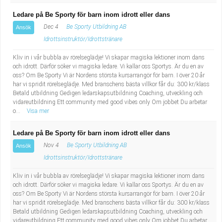
Ledare på Be Sporty för barn inom idrott eller dans
Dec 4
Be Sporty Utbildning AB
Ansök
Idrottsinstruktör/Idrottstränare
Kliv in i vår bubbla av rörelseglädje! Vi skapar magiska lektioner inom dans
och idrott. Därför söker vi magiska ledare. Vi kallar oss Sportys. Är du en av
oss? Om Be Sporty Vi är Nordens största kursarrangör för barn. I över 20 år
har vi spridit rörelseglädje. Med branschens bästa villkor får du: 300 kr/klass
Betald utbildning Gedigen ledarskapsutbildning Coaching, utveckling och
vidareutbildning Ett community med good vibes only Om jobbet Du arbetar
o...
Visa mer
Ledare på Be Sporty för barn inom idrott eller dans
Nov 4
Be Sporty Utbildning AB
Ansök
Idrottsinstruktör/Idrottstränare
Kliv in i vår bubbla av rörelseglädje! Vi skapar magiska lektioner inom dans
och idrott. Därför söker vi magiska ledare. Vi kallar oss Sportys. Är du en av
oss? Om Be Sporty Vi är Nordens största kursarrangör för barn. I över 20 år
har vi spridit rörelseglädje. Med branschens bästa villkor får du: 300 kr/klass
Betald utbildning Gedigen ledarskapsutbildning Coaching, utveckling och
vidareutbildning Ett community med good vibes only Om jobbet Du arbetar