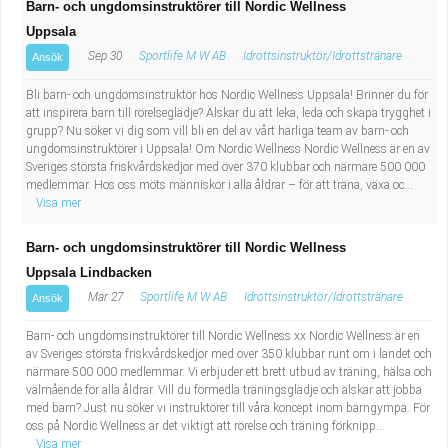
Barn- och ungdomsinstruktörer till Nordic Wellness
Uppsala
Sep 30
Sportlife M W AB
Idrottsinstruktör/Idrottstränare
Ansök
Bli barn- och ungdomsinstruktör hos Nordic Wellness Uppsala! Brinner du för
att inspirera barn till rörelseglädje? Älskar du att leka, leda och skapa trygghet i
grupp? Nu söker vi dig som vill bli en del av vårt härliga team av barn- och
ungdomsinstruktörer i Uppsala! Om Nordic Wellness Nordic Wellness är en av
Sveriges största friskvårdskedjor med över 370 klubbar och närmare 500 000
medlemmar. Hos oss möts människor i alla åldrar – för att träna, växa oc...
Visa mer
Barn- och ungdomsinstruktörer till Nordic Wellness
Uppsala Lindbacken
Mar 27
Sportlife M W AB
Idrottsinstruktör/Idrottstränare
Ansök
Barn- och ungdomsinstruktörer till Nordic Wellness xx Nordic Wellness är en
av Sveriges största friskvårdskedjor med över 350 klubbar runt om i landet och
närmare 500 000 medlemmar. Vi erbjuder ett brett utbud av träning, hälsa och
välmående för alla åldrar. Vill du förmedla träningsglädje och älskar att jobba
med barn? Just nu söker vi instruktörer till våra koncept inom barngympa. För
oss på Nordic Wellness är det viktigt att rörelse och träning förknipp...
Visa mer