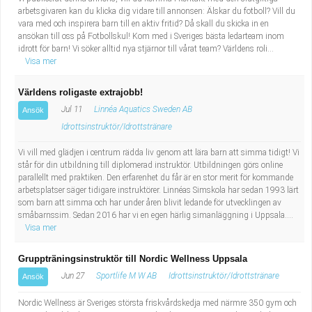
arbetsgivaren kan du klicka dig vidare till annonsen: Älskar du fotboll? Vill du
vara med och inspirera barn till en aktiv fritid? Då skall du skicka in en
ansökan till oss på Fotbollskul! Kom med i Sveriges bästa ledarteam inom
idrott för barn! Vi söker alltid nya stjärnor till vårat team? Världens roli...
Visa mer
Världens roligaste extrajobb!
Jul 11
Linnéa Aquatics Sweden AB
Ansök
Idrottsinstruktör/Idrottstränare
Vi vill med glädjen i centrum rädda liv genom att lära barn att simma tidigt! Vi
står för din utbildning till diplomerad instruktör. Utbildningen görs online
parallellt med praktiken. Den erfarenhet du får är en stor merit för kommande
arbetsplatser säger tidigare instruktörer. Linnéas Simskola har sedan 1993 lärt
som barn att simma och har under åren blivit ledande för utvecklingen av
småbarnssim. Sedan 2016 har vi en egen härlig simanläggning i Uppsala....
Visa mer
Gruppträningsinstruktör till Nordic Wellness Uppsala
Jun 27
Sportlife M W AB
Idrottsinstruktör/Idrottstränare
Ansök
Nordic Wellness är Sveriges största friskvårdskedja med närmre 350 gym och