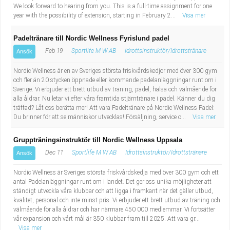
We look forward to hearing from you. This is a full-time assignment for one
year with the possibility of extension, starting in February 2...
Visa mer
Padeltränare till Nordic Wellness Fyrislund padel
Feb 19
Sportlife M W AB
Idrottsinstruktör/Idrottstränare
Ansök
Nordic Wellness är en av Sveriges största friskvårdskedjor med över 300 gym
och fler än 20 stycken öppnade eller kommande padelanläggningar runt om i
Sverige. Vi erbjuder ett brett utbud av träning, padel, hälsa och välmående för
alla åldrar. Nu letar vi efter våra framtida stjärntränare i padel. Känner du dig
träffad? Låt oss berätta mer! Att vara Padeltränare på Nordic Wellness Padel:
Du brinner för att se människor utvecklas! Försäljning, service o...
Visa mer
Gruppträningsinstruktör till Nordic Wellness Uppsala
Dec 11
Sportlife M W AB
Idrottsinstruktör/Idrottstränare
Ansök
Nordic Wellness är Sveriges största friskvårdskedja med över 300 gym och ett
antal Padelanläggningar runt om i landet. Det ger oss unika möjligheter att
ständigt utveckla våra klubbar och att ligga i framkant när det gäller utbud,
kvalitet, personal och inte minst pris. Vi erbjuder ett brett utbud av träning och
välmående för alla åldrar och har närmare 450 000 medlemmar. Vi fortsätter
vår expansion och vårt mål är 350 klubbar fram till 2025. Att vara gr...
Visa mer