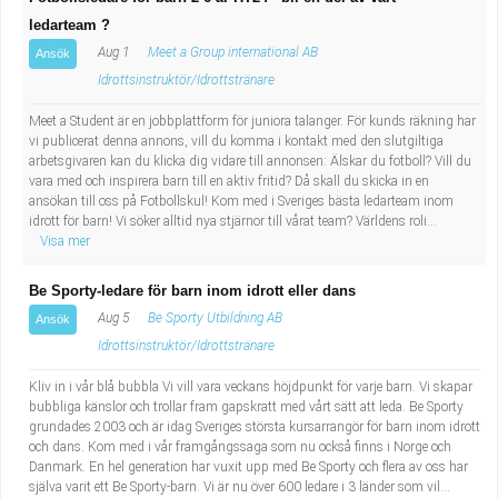
ledarteam ?
Aug 1
Meet a Group international AB
Ansök
Idrottsinstruktör/Idrottstränare
Meet a Student är en jobbplattform för juniora talanger. För kunds räkning har
vi publicerat denna annons, vill du komma i kontakt med den slutgiltiga
arbetsgivaren kan du klicka dig vidare till annonsen: Älskar du fotboll? Vill du
vara med och inspirera barn till en aktiv fritid? Då skall du skicka in en
ansökan till oss på Fotbollskul! Kom med i Sveriges bästa ledarteam inom
idrott för barn! Vi söker alltid nya stjärnor till vårat team? Världens roli...
Visa mer
Be Sporty-ledare för barn inom idrott eller dans
Aug 5
Be Sporty Utbildning AB
Ansök
Idrottsinstruktör/Idrottstränare
Kliv in i vår blå bubbla Vi vill vara veckans höjdpunkt för varje barn. Vi skapar
bubbliga känslor och trollar fram gapskratt med vårt sätt att leda. Be Sporty
grundades 2003 och är idag Sveriges största kursarrangör för barn inom idrott
och dans. Kom med i vår framgångssaga som nu också finns i Norge och
Danmark. En hel generation har vuxit upp med Be Sporty och flera av oss har
själva varit ett Be Sporty-barn. Vi är nu över 600 ledare i 3 länder som vil...