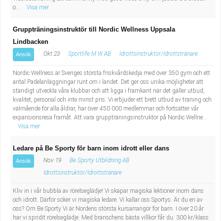
o...
Visa mer
Gruppträningsinstruktör till Nordic Wellness Uppsala
Lindbacken
Okt 23
Sportlife M W AB
Idrottsinstruktör/Idrottstränare
Ansök
Nordic Wellness är Sveriges största friskvårdskedja med över 350 gym och ett
antal Padelanläggningar runt om i landet. Det ger oss unika möjligheter att
ständigt utveckla våra klubbar och att ligga i framkant när det gäller utbud,
kvalitet, personal och inte minst pris. Vi erbjuder ett brett utbud av träning och
välmående för alla åldrar, har över 450 000 medlemmar och fortsätter vår
expansionsresa framåt. Att vara gruppträningsinstruktör på Nordic Wellne...
Visa mer
Ledare på Be Sporty för barn inom idrott eller dans
Nov 19
Be Sporty Utbildning AB
Ansök
Idrottsinstruktör/Idrottstränare
Kliv in i vår bubbla av rörelseglädje! Vi skapar magiska lektioner inom dans
och idrott. Därför söker vi magiska ledare. Vi kallar oss Sportys. Är du en av
oss? Om Be Sporty Vi är Nordens största kursarrangör för barn. I över 20 år
har vi spridit rörelseglädje. Med branschens bästa villkor får du: 300 kr/klass