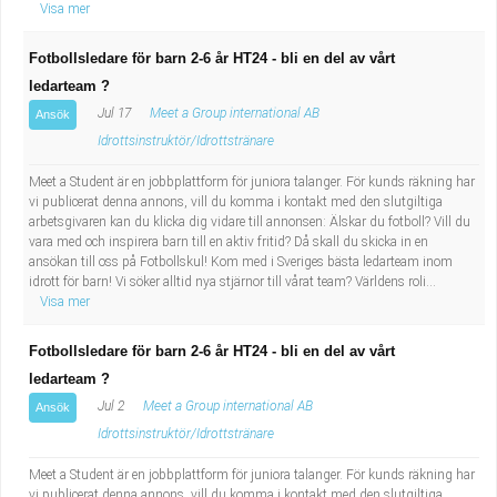
Visa mer
Fotbollsledare för barn 2-6 år HT24 - bli en del av vårt
ledarteam ?
Jul 17
Meet a Group international AB
Ansök
Idrottsinstruktör/Idrottstränare
Meet a Student är en jobbplattform för juniora talanger. För kunds räkning har
vi publicerat denna annons, vill du komma i kontakt med den slutgiltiga
arbetsgivaren kan du klicka dig vidare till annonsen: Älskar du fotboll? Vill du
vara med och inspirera barn till en aktiv fritid? Då skall du skicka in en
ansökan till oss på Fotbollskul! Kom med i Sveriges bästa ledarteam inom
idrott för barn! Vi söker alltid nya stjärnor till vårat team? Världens roli...
Visa mer
Fotbollsledare för barn 2-6 år HT24 - bli en del av vårt
ledarteam ?
Jul 2
Meet a Group international AB
Ansök
Idrottsinstruktör/Idrottstränare
Meet a Student är en jobbplattform för juniora talanger. För kunds räkning har
vi publicerat denna annons, vill du komma i kontakt med den slutgiltiga