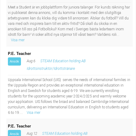
Meet a Student är en jobbplattform för juniora talanger. För kunds räkning har
vi publicerat denna annons, vill du komma i kontakt med den slutgiltiga
arbetsgivaren kan du klicka dig vidare till annonsen: Älskar du fotboll? Vill du
vara med och inspirera barn till en aktiv fritid? Då skall du skicka in en
ansökan till oss på Fotbollskul! Kom med i Sveriges bästa ledarteam inom
idrott för barn! Vi söker alltid nya stjärnor till vårat team? Världens roli...
Visa mer
P.E. Teacher
Aug 6
STEAM Education holding AB
Ansök
Idrottsinstruktör/Idrottstränare
Uppsala International School (UIS) serves the needs of international families in
the Uppsala Region and provides an exceptional international education in
English and Swedish for students aged 6-19. We are currently enrolling
students for the upcoming academic year 2024/2025 and warmly welcome
your application. UIS follows the broad and balanced Cambridge International
curriculum, delivering an International Education in English to students aged
6 to 19....
Visa mer
P.E. Teacher
Aug 12
STEAM Education holding AB
Ansök