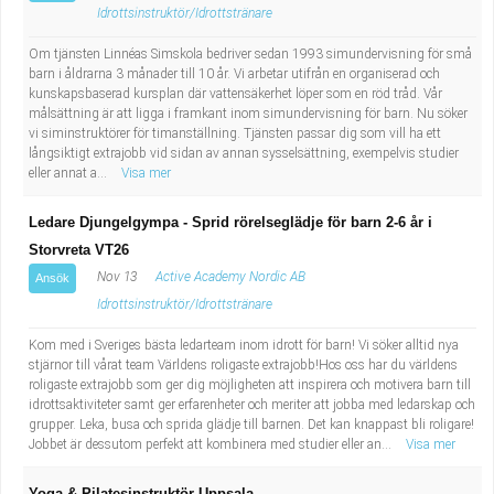
Fastighetsskötare
Socialt arbete
Idrottsinstruktör/Idrottstränare
Om tjänsten Linnéas Simskola bedriver sedan 1993 simundervisning för små
Informatör/Kommunikatör
Säkerhetsarbete
barn i åldrarna 3 månader till 10 år. Vi arbetar utifrån en organiserad och
kunskapsbaserad kursplan där vattensäkerhet löper som en röd tråd. Vår
målsättning är att ligga i framkant inom simundervisning för barn. Nu söker
Brevbärare
Tekniskt arbete
vi siminstruktörer för timanställning. Tjänsten passar dig som vill ha ett
långsiktigt extrajobb vid sidan av annan sysselsättning, exempelvis studier
Sjuksköterska, grundutbildad
Transport
eller annat a...
Visa mer
Ledare Djungelgympa - Sprid rörelseglädje för barn 2-6 år i
Kock, storhushåll
Storvreta VT26
Nov 13
Active Academy Nordic AB
Undersköterska, vård- o specialavd. o mottagning
Ansök
Idrottsinstruktör/Idrottstränare
Bibliotekarie
Kom med i Sveriges bästa ledarteam inom idrott för barn! Vi söker alltid nya
stjärnor till vårat team Världens roligaste extrajobb!Hos oss har du världens
roligaste extrajobb som ger dig möjligheten att inspirera och motivera barn till
Administrativ assistent
idrottsaktiviteter samt ger erfarenheter och meriter att jobba med ledarskap och
grupper. Leka, busa och sprida glädje till barnen. Det kan knappast bli roligare!
Lärare i gymnasiet
Jobbet är dessutom perfekt att kombinera med studier eller an...
Visa mer
Yoga & Pilatesinstruktör Uppsala