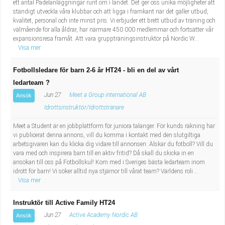
ett antal Padelanläggningar runt om i landet. Det ger oss unika möjligheter att
ständigt utveckla våra klubbar och att ligga i framkant när det gäller utbud,
kvalitet, personal och inte minst pris. Vi erbjuder ett brett utbud av träning och
välmående för alla åldrar, har närmare 450 000 medlemmar och fortsätter vår
expansionsresa framåt. Att vara gruppträningsinstruktör på Nordic W...
Visa mer
Fotbollsledare för barn 2-6 år HT24 - bli en del av vårt
ledarteam ?
Jun 27
Meet a Group international AB
Ansök
Idrottsinstruktör/Idrottstränare
Meet a Student är en jobbplattform för juniora talanger. För kunds räkning har
vi publicerat denna annons, vill du komma i kontakt med den slutgiltiga
arbetsgivaren kan du klicka dig vidare till annonsen: Älskar du fotboll? Vill du
vara med och inspirera barn till en aktiv fritid? Då skall du skicka in en
ansökan till oss på Fotbollskul! Kom med i Sveriges bästa ledarteam inom
idrott för barn! Vi söker alltid nya stjärnor till vårat team? Världens roli...
Visa mer
Instruktör till Active Family HT24
Jun 27
Active Academy Nordic AB
Ansök