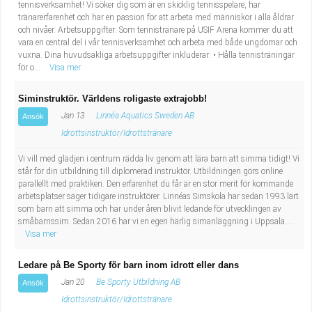
tennisverksamhet! Vi söker dig som är en skicklig tennisspelare, har
tränarerfarenhet och har en passion för att arbeta med människor i alla åldrar
och nivåer. Arbetsuppgifter: Som tennistränare på USIF Arena kommer du att
vara en central del i vår tennisverksamhet och arbeta med både ungdomar och
vuxna. Dina huvudsakliga arbetsuppgifter inkluderar: • Hålla tennisträningar
för o...
Visa mer
Siminstruktör. Världens roligaste extrajobb!
Jan 13
Linnéa Aquatics Sweden AB
Ansök
Idrottsinstruktör/Idrottstränare
Vi vill med glädjen i centrum rädda liv genom att lära barn att simma tidigt! Vi
står för din utbildning till diplomerad instruktör. Utbildningen görs online
parallellt med praktiken. Den erfarenhet du får är en stor merit för kommande
arbetsplatser säger tidigare instruktörer. Linnéas Simskola har sedan 1993 lärt
som barn att simma och har under åren blivit ledande för utvecklingen av
småbarnssim. Sedan 2016 har vi en egen härlig simanläggning i Uppsala....
Visa mer
Ledare på Be Sporty för barn inom idrott eller dans
Jan 20
Be Sporty Utbildning AB
Ansök
Idrottsinstruktör/Idrottstränare