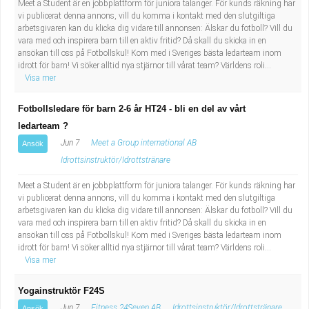
Meet a Student är en jobbplattform för juniora talanger. För kunds räkning har
vi publicerat denna annons, vill du komma i kontakt med den slutgiltiga
arbetsgivaren kan du klicka dig vidare till annonsen: Älskar du fotboll? Vill du
vara med och inspirera barn till en aktiv fritid? Då skall du skicka in en
ansökan till oss på Fotbollskul! Kom med i Sveriges bästa ledarteam inom
idrott för barn! Vi söker alltid nya stjärnor till vårat team? Världens roli...
Visa mer
Fotbollsledare för barn 2-6 år HT24 - bli en del av vårt
ledarteam ?
Jun 7
Meet a Group international AB
Ansök
Idrottsinstruktör/Idrottstränare
Meet a Student är en jobbplattform för juniora talanger. För kunds räkning har
vi publicerat denna annons, vill du komma i kontakt med den slutgiltiga
arbetsgivaren kan du klicka dig vidare till annonsen: Älskar du fotboll? Vill du
vara med och inspirera barn till en aktiv fritid? Då skall du skicka in en
ansökan till oss på Fotbollskul! Kom med i Sveriges bästa ledarteam inom
idrott för barn! Vi söker alltid nya stjärnor till vårat team? Världens roli...
Visa mer
Yogainstruktör F24S
Jun 7
Fitness 24Seven AB
Idrottsinstruktör/Idrottstränare
Ansök