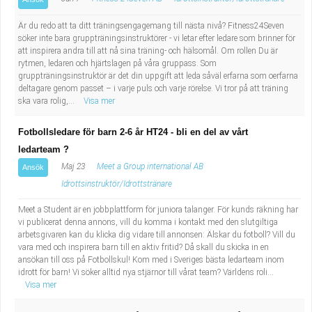
Är du redo att ta ditt träningsengagemang till nästa nivå? Fitness24Seven
söker inte bara gruppträningsinstruktörer - vi letar efter ledare som brinner för
att inspirera andra till att nå sina träning- och hälsomål. Om rollen Du är
rytmen, ledaren och hjärtslagen på våra gruppass. Som
gruppträningsinstruktör är det din uppgift att leda såväl erfarna som oerfarna
deltagare genom passet – i varje puls och varje rörelse. Vi tror på att träning
ska vara rolig,...
Visa mer
Fotbollsledare för barn 2-6 år HT24 - bli en del av vårt
ledarteam ?
Maj 23
Meet a Group international AB
Ansök
Idrottsinstruktör/Idrottstränare
Meet a Student är en jobbplattform för juniora talanger. För kunds räkning har
vi publicerat denna annons, vill du komma i kontakt med den slutgiltiga
arbetsgivaren kan du klicka dig vidare till annonsen: Älskar du fotboll? Vill du
vara med och inspirera barn till en aktiv fritid? Då skall du skicka in en
ansökan till oss på Fotbollskul! Kom med i Sveriges bästa ledarteam inom
idrott för barn! Vi söker alltid nya stjärnor till vårat team? Världens roli...
Visa mer