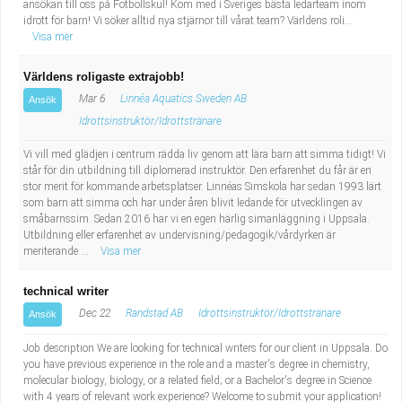
ansökan till oss på Fotbollskul! Kom med i Sveriges bästa ledarteam inom
idrott för barn! Vi söker alltid nya stjärnor till vårat team? Världens roli...
Visa mer
Världens roligaste extrajobb!
Mar 6
Linnéa Aquatics Sweden AB
Ansök
Idrottsinstruktör/Idrottstränare
Vi vill med glädjen i centrum rädda liv genom att lära barn att simma tidigt! Vi
står för din utbildning till diplomerad instruktör. Den erfarenhet du får är en
stor merit för kommande arbetsplatser. Linnéas Simskola har sedan 1993 lärt
som barn att simma och har under åren blivit ledande för utvecklingen av
småbarnssim. Sedan 2016 har vi en egen härlig simanläggning i Uppsala.
Utbildning eller erfarenhet av undervisning/pedagogik/vårdyrken är
meriterande ...
Visa mer
technical writer
Dec 22
Randstad AB
Idrottsinstruktör/Idrottstränare
Ansök
Job description We are looking for technical writers for our client in Uppsala. Do
you have previous experience in the role and a master's degree in chemistry,
molecular biology, biology, or a related field; or a Bachelor's degree in Science
with 4 years of relevant work experience? Welcome to submit your application!