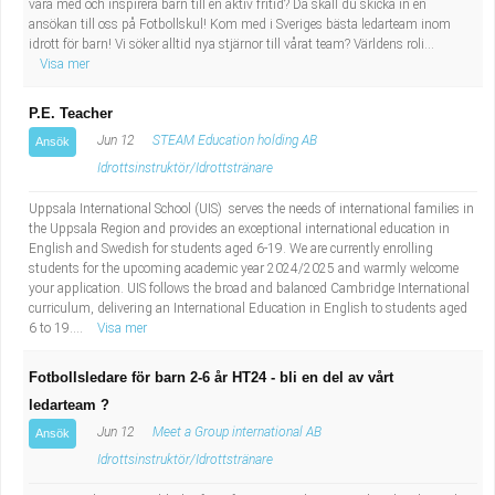
vara med och inspirera barn till en aktiv fritid? Då skall du skicka in en
ansökan till oss på Fotbollskul! Kom med i Sveriges bästa ledarteam inom
idrott för barn! Vi söker alltid nya stjärnor till vårat team? Världens roli...
Visa mer
P.E. Teacher
Jun 12
STEAM Education holding AB
Ansök
Idrottsinstruktör/Idrottstränare
Uppsala International School (UIS) serves the needs of international families in
the Uppsala Region and provides an exceptional international education in
English and Swedish for students aged 6-19. We are currently enrolling
students for the upcoming academic year 2024/2025 and warmly welcome
your application. UIS follows the broad and balanced Cambridge International
curriculum, delivering an International Education in English to students aged
6 to 19....
Visa mer
Fotbollsledare för barn 2-6 år HT24 - bli en del av vårt
ledarteam ?
Jun 12
Meet a Group international AB
Ansök
Idrottsinstruktör/Idrottstränare