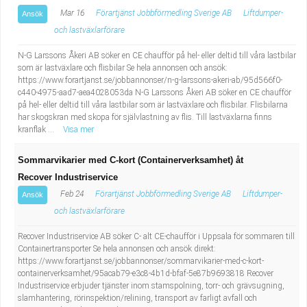
Mar 16
Förartjänst Jobbförmedling Sverige AB
Liftdumper-
Ansök
och lastväxlarförare
N-G Larssons Åkeri AB söker en CE chaufför på hel- eller deltid till våra lastbilar
som är lastväxlare och flisbilar Se hela annonsen och ansök:
https://www.forartjanst.se/jobbannonser/n-g-larssons-akeri-ab/95d566f0-
c440-4975-aad7-aea4028053da N-G Larssons Åkeri AB söker en CE chaufför
på hel- eller deltid till våra lastbilar som är lastväxlare och flisbilar. Flisbilarna
har skogskran med skopa för självlastning av flis. Till lastväxlarna finns
kranflak ...
Visa mer
Sommarvikarier med C-kort (Containerverksamhet) åt
Recover Industriservice
Feb 24
Förartjänst Jobbförmedling Sverige AB
Liftdumper-
Ansök
och lastväxlarförare
Recover Industriservice AB söker C- alt CE-chaufför i Uppsala för sommaren till
Containertransporter Se hela annonsen och ansök direkt:
https://www.forartjanst.se/jobbannonser/sommarvikarier-med-c-kort-
containerverksamhet/95acab79-e3c8-4b1d-bfaf-5e87b9693818 Recover
Industriservice erbjuder tjänster inom stamspolning, torr- och grävsugning,
slamhantering, rörinspektion/relining, transport av farligt avfall och