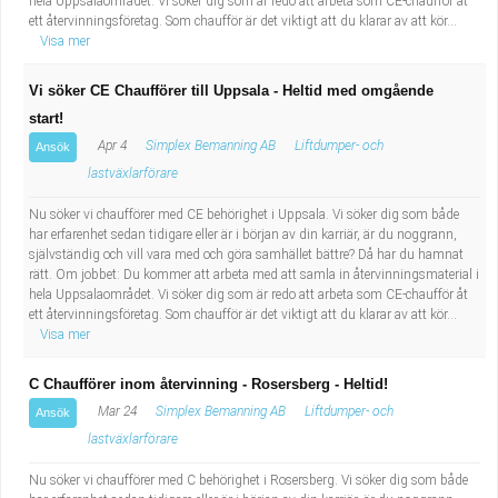
hela Uppsalaområdet. Vi söker dig som är redo att arbeta som CE-chaufför åt
ett återvinningsföretag. Som chaufför är det viktigt att du klarar av att kör...
Visa mer
Vi söker CE Chaufförer till Uppsala - Heltid med omgående
start!
Apr 4
Simplex Bemanning AB
Liftdumper- och
Ansök
lastväxlarförare
Nu söker vi chaufförer med CE behörighet i Uppsala. Vi söker dig som både
har erfarenhet sedan tidigare eller är i början av din karriär, är du noggrann,
självständig och vill vara med och göra samhället bättre? Då har du hamnat
rätt. Om jobbet: Du kommer att arbeta med att samla in återvinningsmaterial i
hela Uppsalaområdet. Vi söker dig som är redo att arbeta som CE-chaufför åt
ett återvinningsföretag. Som chaufför är det viktigt att du klarar av att kör...
Visa mer
C Chaufförer inom återvinning - Rosersberg - Heltid!
Mar 24
Simplex Bemanning AB
Liftdumper- och
Ansök
lastväxlarförare
Nu söker vi chaufförer med C behörighet i Rosersberg. Vi söker dig som både