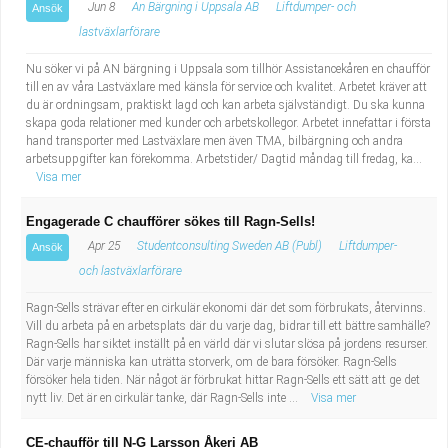
Jun 8
An Bärgning i Uppsala AB
Liftdumper- och
Ansök
lastväxlarförare
Nu söker vi på AN bärgning i Uppsala som tillhör Assistancekåren en chaufför
till en av våra Lastväxlare med känsla för service och kvalitet. Arbetet kräver att
du är ordningsam, praktiskt lagd och kan arbeta självständigt. Du ska kunna
skapa goda relationer med kunder och arbetskollegor. Arbetet innefattar i första
hand transporter med Lastväxlare men även TMA, bilbärgning och andra
arbetsuppgifter kan förekomma. Arbetstider/ Dagtid måndag till fredag, ka...
Visa mer
Engagerade C chaufförer sökes till Ragn-Sells!
Apr 25
Studentconsulting Sweden AB (Publ)
Liftdumper-
Ansök
och lastväxlarförare
Ragn-Sells strävar efter en cirkulär ekonomi där det som förbrukats, återvinns.
Vill du arbeta på en arbetsplats där du varje dag, bidrar till ett bättre samhälle?
Ragn-Sells har siktet inställt på en värld där vi slutar slösa på jordens resurser.
Där varje människa kan uträtta storverk, om de bara försöker. Ragn-Sells
försöker hela tiden. När något är förbrukat hittar Ragn-Sells ett sätt att ge det
nytt liv. Det är en cirkulär tanke, där Ragn-Sells inte ...
Visa mer
CE-chaufför till N-G Larsson Åkeri AB