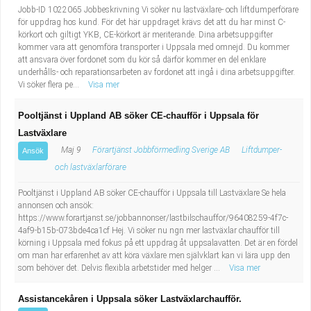
Jobb-ID 1022065 Jobbeskrivning Vi söker nu lastväxlare- och liftdumperförare
för uppdrag hos kund. För det här uppdraget krävs det att du har minst C-
körkort och giltigt YKB, CE-körkort är meriterande. Dina arbetsuppgifter
kommer vara att genomföra transporter i Uppsala med omnejd. Du kommer
att ansvara över fordonet som du kör så därför kommer en del enklare
underhålls- och reparationsarbeten av fordonet att ingå i dina arbetsuppgifter.
Vi söker flera pe...
Visa mer
Pooltjänst i Uppland AB söker CE-chaufför i Uppsala för
Lastväxlare
Maj 9
Förartjänst Jobbförmedling Sverige AB
Liftdumper-
Ansök
och lastväxlarförare
Pooltjänst i Uppland AB söker CE-chaufför i Uppsala till Lastväxlare Se hela
annonsen och ansök:
https://www.forartjanst.se/jobbannonser/lastbilschauffor/96408259-4f7c-
4af9-b15b-073bde4ca1cf Hej. Vi söker nu ngn mer lastväxlar chaufför till
körning i Uppsala med fokus på ett uppdrag åt uppsalavatten. Det är en fördel
om man har erfarenhet av att köra växlare men självklart kan vi lära upp den
som behöver det. Delvis flexibla arbetstider med helger ...
Visa mer
Assistancekåren i Uppsala söker Lastväxlarchaufför.