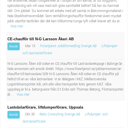
har erfarenhet sedan tidigare eller är i början av din karriär, är du noggrann,
självständig och vill vara med och göra samhället bättre? Då har du hamnat
rätt. Om jobbet: Du kommer att arbeta med att samla in återvinningsmaterial i
hela Stockholmsområdet. Som renhållningschaufför förekommer även mycket
jobb utanför lastbilen där det kan tillkomma tunga lyft vilket kräver att du är...
Visa mer
CE-chaufför till N-G Larsson Åkeri AB
Mar 15
Förartjänst Jobbförmedling Sverige AB
Liftdumper-
Ansök
och lastväxlarförare
N-G Larssons Åkeri AB söker en CE chaufför till Lastväxlarekipage i Bälinge Se
hela annonsen och ansök direkt: https://www.forartjanst.se/jobbannonser/ce-
chauffor-till-lastvaxlare/309 N-G Larssons Åkeri AB söker en CE chaufför på
heltid till en av våra lastväxlare. Vi är delägare i MLT, Mellansvenska
Logistiktransporter AB, och alla våra transporter körs genom MLT. Våra
uppdrag är bl.a. betongvaror från S:t Eriks och Thomas Betong, Flistransporter
åt...
Visa mer
Lastväxlarförare, liftdumperförare, Uppsala
Okt 30
Reko Consulting Sverige AB
Liftdumper- och
Ansök
lastväxlarförare