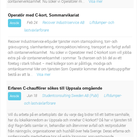
containerverksamhet. Nu söker vi Operatörer m...
Visa mer
Operatör med C-kort, Sommarvikariat
Feb 24
Recover Industriservice AB
Liftdumper- och
Ansök
lastväxlarförare
Recover Industriservice erbjuder tjänster inom stamspolning, torr- och
grävsugning, slamhantering, rörinspektion/relining, transport av farligt avfall
och containerverksamhet. Nu söker vi Operatörer med C-körkort som vill jobba
extra på vår containerverksamhet i sommar. Ta chansen och bli del av ett
företag i stark tillväxt – med kollegor som är pålitliga, modiga och
omtänksamma! Mer om tjänsten Som Operatör kommer dina arbetsuppgifter
bestå av att la...
Visa mer
Erfaren C-chaufförer sökes till Uppsala omgående
Jun 18
Studentconsulting Sweden AB (Publ)
Liftdumper-
Ansök
och lastväxlarförare
Vill du arbeta på en arbetsplats där du varje dag bidrar till ett bättre samhälle,
har du lokalkännedom av Uppsala och innehar C-körkort? Då har vi tjänsten till
dig! Ragn-Sells samlar in, behandlar och återvinner avfall och restprodukter
från näringsliv, organisationer och hushåll över hela Sverige. Deras erfarna och
professionella medarbetare tror på enkla lösningar, ansvarstagande,