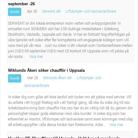
Fastighetsskötare
Socialt arbete
september -26
Apr 30
Serwent AB
Liftdumper- och lastväxlarförare
Ansök
Informatör/Kommunikatör
Säkerhetsarbete
SERWENT är din lokala entreprenör inom vatten och avloppstjänster. Vi
omsätter runt 350MSEK och har 200 duktiga medarbetare i Göteborg,
Brevbärare
Tekniskt arbete
Stockholm, Västerås, Uppsala och Gävle. Vi har en fortsatt hög efterfrågan på
våra tjänster och söker efter fler kompetenta och engagerade kollegor som vill
vara med på vår resa. Just nu söker vi ett vikariat som Containerförare mellan
Sjuksköterska, grundutbildad
Transport
juni 2025 till september 2026 med CE-körkort till Uppsala som vill jobba på
vår conta...
Visa mer
Kock, storhushåll
Wiklunds Åkeri söker chaufför i Uppsala
Undersköterska, vård- o specialavd. o mottagning
Mar 20
Wiklunds Åkeri AB
Liftdumper- och
Ansök
lastväxlarförare
Bibliotekarie
Vi söker dig som gillar att köra lastbil och tycker om att jobba med service. Vill
du arbeta i ett tryggt företag och i ett härligt gäng, då ska du söka dig till oss.
Administrativ assistent
Arbetsbeskrivning Som chaufför hos oss har du en viktig roll då du genom din
personlighet skapar goda relationer med våra kunder. Vi söker dig som har
erfarenhet av kranbil, liftdumper och lastväxlare samt även körningar med släp
Lärare i gymnasiet
då arbetsuppgifter i alla dessa fordon kan förekomma. Arbe...
Visa mer