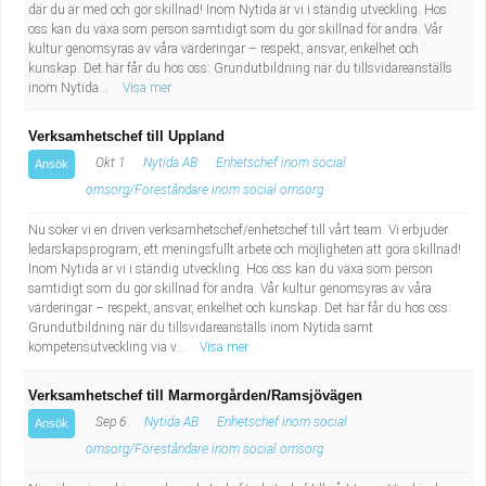
där du är med och gör skillnad! Inom Nytida är vi i ständig utveckling. Hos
oss kan du växa som person samtidigt som du gör skillnad för andra. Vår
kultur genomsyras av våra värderingar – respekt, ansvar, enkelhet och
kunskap. Det här får du hos oss: Grundutbildning när du tillsvidareanställs
inom Nytida...
Visa mer
Verksamhetschef till Uppland
Okt 1
Nytida AB
Enhetschef inom social
Ansök
omsorg/Föreståndare inom social omsorg
Nu söker vi en driven verksamhetschef/enhetschef till vårt team. Vi erbjuder
ledarskapsprogram, ett meningsfullt arbete och möjligheten att göra skillnad!
Inom Nytida är vi i ständig utveckling. Hos oss kan du växa som person
samtidigt som du gör skillnad för andra. Vår kultur genomsyras av våra
värderingar – respekt, ansvar, enkelhet och kunskap. Det här får du hos oss:
Grundutbildning när du tillsvidareanställs inom Nytida samt
kompetensutveckling via v...
Visa mer
Verksamhetschef till Marmorgården/Ramsjövägen
Sep 6
Nytida AB
Enhetschef inom social
Ansök
omsorg/Föreståndare inom social omsorg