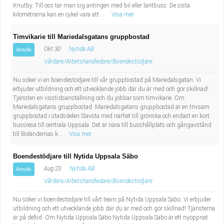
Knutby. Till oss tar man sig antingen med bil eller lantbuss. De sista
kilometrarna kan en cykel vara att ...
Visa mer
Timvikarie till Mariedalsgatans gruppbostad
Okt 30
Nytida AB
Ansök
Vårdare/Arbetshandledare/Boendestödjare
Nu söker vi en boendestödjare till vår gruppbostad på Mariedalsgatan. Vi
erbjuder utbildning och ett utvecklande jobb där du är med och gör skillnad!
Tjänsten en visstidsanställning och du jobbar som timvikarie. Om
Mariedalsgatans gruppbostad: Mariedalsgatans gruppbostad är en trivsam
gruppbostad i stadsdelen Slavsta med närhet till grönska och endast en kort
bussresa till centrala Uppsala. Det är nära till busshållplats och gångavstånd
till Boländernas k...
Visa mer
Boendestödjare till Nytida Uppsala Säbo
Aug 23
Nytida AB
Ansök
Vårdare/Arbetshandledare/Boendestödjare
Nu söker vi boendestödjare till vårt team på Nytida Uppsala Säbo. Vi erbjuder
utbildning och ett utvecklande jobb där du är med och gör skillnad! Tjänsterna
är på deltid. Om Nytida Uppsala Säbo Nytida Uppsala Säbo är ett nyöppnat