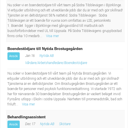
Nu söker vi en boendestödjare till vårt team på Södra Tibblevägen i Björklinge.
Vi erbjuder utbildning och ett utvecklande jobb där du är med och gör skillnad!
Tjänsten är en deltidstjänst 58% nattetid. Södra Tibblevägen Södra
Tibblevägen är ett boende för vuxna som omfattas av LSS, personkrets
1. Boendet ligger i Björklinge med gångavstånd till matbutik och
bussförförbindelser med UL till Uppsala. På Södra Tibblevägens gruppbostad
finns cirka 10 medarb...
Visa mer
Boendestödjare till Nytida Brostugegården
Jan 16
Nytida AB
Ansök
Vårdare/Arbetshandledare/Boendestödjare
Nu söker vi boendestödjare till vårt team på Nytida Brostugegården. Vi
erbjuder utbildning och ett utvecklande jobb där du är med och gör skillnad!
Tjänsterna är en deltidstjänster. Om Brostugegården Brostugegården är ett
boende för personer med psykisk funktionsnedsättning. Vi startade 1972 och
har för närvarande 30 boendeplatser. Brostugegården är vackert beläget invid
Fyrisåns utlopp i Ekoln i södra Uppsala. Närheten till promenadstråk, bad och
friluft...
Visa mer
Behandlingsassistent
Dec 17
Nytida AB
Skötare
Ansök