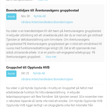
Boendestödjare till Ärentunavägens gruppbostad
Nov 30
Nytida AB
Ansök
Vårdare/Arbetshandledare/Boendestödjare
Nu söker vi en boendestödjare till vårt team på Ärentunavägens gruppbostad.
Vi erbjuder utbildning och ett utvecklande jobb där du är med och gör skillnad!
Tjänsten är deltidsanställning som timvikarie. Om Ärentunavägens
gruppbostad På Ärentunavägens gruppbostad ger vi stöd och omvårdnad till
vuxna med funktionsnedsättningar enligt LSS. Det är ett spännande men
också utmanande arbete. Vi är en positiv och engagerad arbetsgrupp. På
Ärentunavägens gruppbost...
Visa mer
Gruppchef till Opplunda HVB
Okt 25
Nytida AB
Ansök
Vårdare/Arbetshandledare/Boendestödjare
Nu söker vi på Nytida Opplunda i Knutby en Gruppchef på heltid med
arbetsledande funktion för tillsvidareanställning. Vi erbjuder
ledarskapsprogram och flera förmåner. Sök tjänsten senast 30:e november men
vi rekryterar löpande så vänta inte med att ansöka. Om Nytida Opplunda HVB
Opplunda HVB ligger lantligt i en skogsglänta cirka fem kilometer från