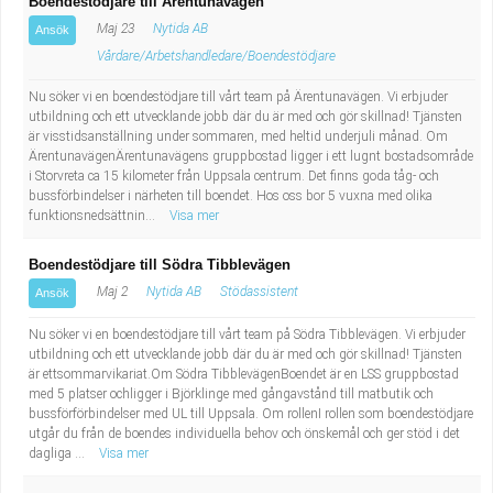
Boendestödjare till Ärentunavägen
Maj 23
Nytida AB
Ansök
Vårdare/Arbetshandledare/Boendestödjare
Nu söker vi en boendestödjare till vårt team på Ärentunavägen. Vi erbjuder
utbildning och ett utvecklande jobb där du är med och gör skillnad! Tjänsten
är visstidsanställning under sommaren, med heltid underjuli månad. Om
ÄrentunavägenÄrentunavägens gruppbostad ligger i ett lugnt bostadsområde
i Storvreta ca 15 kilometer från Uppsala centrum. Det finns goda tåg- och
bussförbindelser i närheten till boendet. Hos oss bor 5 vuxna med olika
funktionsnedsättnin...
Visa mer
Boendestödjare till Södra Tibblevägen
Maj 2
Nytida AB
Stödassistent
Ansök
Nu söker vi en boendestödjare till vårt team på Södra Tibblevägen. Vi erbjuder
utbildning och ett utvecklande jobb där du är med och gör skillnad! Tjänsten
är ettsommarvikariat.Om Södra TibblevägenBoendet är en LSS gruppbostad
med 5 platser ochligger i Björklinge med gångavstånd till matbutik och
bussförförbindelser med UL till Uppsala. Om rollenI rollen som boendestödjare
utgår du från de boendes individuella behov och önskemål och ger stöd i det
dagliga ...
Visa mer