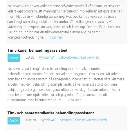
Nu söker vi en driven verksamhetschef/enhetschef till vårt team. Vi erbjuder
ledarskapsprogram, ett meningsfullt arbete och möjligheten att göra skillnad!
Inom Nytida är vi i ständig utveckling. Hos oss kan du växa som person
samtidigt som du gör skillnad för andra. Vår kultur genomsyras av våra
värderingar – respekt, ansvar, enkelhet och kunskap. Det här får du hos oss:
Grundutbildning när du tillsvidareanställs inom Nytida samt
kompetensutveckling vi...
Visa mer
Timvikarier behandlingsassistent
Jul 28
Nytida AB
Laboratoriebiträde, kem.lab.
Ansök
Nu söker vi på Lenagårdens behandlingshem timvikarierande
behandlingsassistenter för natt- så väl som dagpass. Om rollen Att arbeta
som behandlingsassistent på Lenagården innebär att du stöttar våra klienter i
arbetet med den behandling som planerats så väl som att stötta och vara
behjälplig i att organisera och genomföra sin vardag. Du samarbetar i team
med behandlare, sjuksköterska och psykolog. Du har ansvar för att
tillsammans med klienten strukture...
Visa mer
Tim- och semestervikarier behandlingsassistent
Mar 18
Nytida AB
Skötare (inom psykiatrisk vård)
Ansök