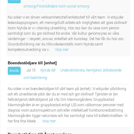
omsorg/Föreståndare inom social omsorg
Nu söker vi en driven verksamhetschef/enhetschef till vårt team. Vi erbjuder
ledarskapsprogram, ett meningsfullt arbete och möjligheten att göra skillnad!
Inom Nytida är vi i ständig utveckling. Hos oss kan du växa som person
samtidigt som du gör skillnad för andra. Vår kultur genomsyras av våra
värderingar – respekt, ansvar, enkelhet och kunskap. Det här får du hos oss:
Grundutbildning när du tillsvidareanställs inom Nytida samt
kompetensutveckling via v...
Visa mer
Boendestödjare till [enhet]
Jul 15
Nytida AB
Undersköterska, hemtjänst, äldreboende
Ansök
och habilitering
Nu söker vi en boendestödjare till vårt team på (enhet). Vi erbjuder utbildning
och ett utvecklande jobb där du är med och gör skillnad! Tjänsten är (en
heltidstjänst/deltidstjänst på x%).Om Marmorgårdens Gruppbostad
Marmorgården är en gruppbostad enligt LSS som välkomnar personer med
diagnos inom autismspektrum och/eller intellektuell funktionsnedsättning.
Marmorgården ligger naturnära och har samtidigt nära till kollektivtrafiken. Vi
har fina fina lokale...
Visa mer