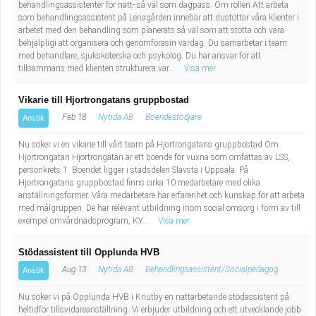
behandlingsassistenter för natt- så väl som dagpass. Om rollen Att arbeta
som behandlingsassistent på Lenagården innebär att dustöttar våra klienter i
arbetet med den behandling som planerats så väl som att stötta och vara
behjälpligi att organisera och genomförasin vardag. Du samarbetar i team
med behandlare, sjuksköterska och psykolog. Du har ansvar för att
tillsammans med klienten strukturera var...
Visa mer
Vikarie till Hjortrongatans gruppbostad
Feb 18
Nytida AB
Boendestödjare
Ansök
Nu söker vi en vikarie till vårt team på Hjortrongatans gruppbostad Om
Hjortrongatan Hjortrongatan är ett boende för vuxna som omfattas av LSS,
personkrets 1. Boendet ligger i stadsdelen Slavsta i Uppsala. På
Hjortrongatans gruppbostad finns cirka 10 medarbetare med olika
anställningsformer. Våra medarbetare har erfarenhet och kunskap för att arbeta
med målgruppen. De har relevant utbildning inom social omsorg i form av till
exempel omvårdnadsprogram, KY...
Visa mer
Stödassistent till Opplunda HVB
Aug 13
Nytida AB
Behandlingsassistent/Socialpedagog
Ansök
Nu söker vi på Opplunda HVB i Knutby en nattarbetande stödassistent på
heltidför tillsvidareanställning. Vi erbjuder utbildning och ett utvecklande jobb