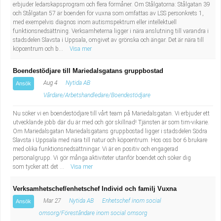
erbjuder ledarskapsprogram och flera förmåner. Om Stålgatorna: Stålgatan 39
och Stålgatan 57 är boenden för vuxna som omfattas av LSS personkrets 1,
med exempelvis diagnos inom autismspektrum eller intellektuell
funktionsnedsättning. Verksamheterna ligger i nära anslutning till varandra i
stadsdelen Slavsta i Uppsala, omgivet av grönska och ängar. Det är nära till
köpcentrum och b...
Visa mer
Boendestödjare till Mariedalsgatans gruppbostad
Aug 4
Nytida AB
Ansök
Vårdare/Arbetshandledare/Boendestödjare
Nu söker vi en boendestödjare till vårt team på Mariedalsgatan. Vi erbjuder ett
utvecklande jobb där du är med och gör skillnad! Tjänsten är som tim-vikarie.
Om Mariedalsgatan Mariedalsgatans gruppbostad ligger i stadsdelen Södra
Slavsta i Uppsala med nära till natur och köpcentrum. Hos oss bor 6 brukare
med olika funktionsnedsättningar. Vi är en positiv och engagerad
personalgrupp. Vi gör många aktiviteter utanför boendet och söker dig
som tycker att det ...
Visa mer
Verksamhetschef/enhetschef Individ och familj Vuxna
Mar 27
Nytida AB
Enhetschef inom social
Ansök
omsorg/Föreståndare inom social omsorg