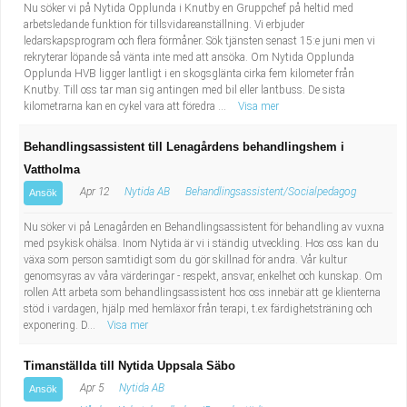
Nu söker vi på Nytida Opplunda i Knutby en Gruppchef på heltid med
arbetsledande funktion för tillsvidareanställning. Vi erbjuder
ledarskapsprogram och flera förmåner. Sök tjänsten senast 15:e juni men vi
rekryterar löpande så vänta inte med att ansöka. Om Nytida Opplunda
Opplunda HVB ligger lantligt i en skogsglänta cirka fem kilometer från
Knutby. Till oss tar man sig antingen med bil eller lantbuss. De sista
kilometrarna kan en cykel vara att föredra ...
Visa mer
Behandlingsassistent till Lenagårdens behandlingshem i
Vattholma
Apr 12
Nytida AB
Behandlingsassistent/Socialpedagog
Ansök
Nu söker vi på Lenagården en Behandlingsassistent för behandling av vuxna
med psykisk ohälsa. Inom Nytida är vi i ständig utveckling. Hos oss kan du
växa som person samtidigt som du gör skillnad för andra. Vår kultur
genomsyras av våra värderingar - respekt, ansvar, enkelhet och kunskap. Om
rollen Att arbeta som behandlingsassistent hos oss innebär att ge klienterna
stöd i vardagen, hjälp med hemläxor från terapi, t.ex färdighetsträning och
exponering. D...
Visa mer
Timanställda till Nytida Uppsala Säbo
Apr 5
Nytida AB
Ansök