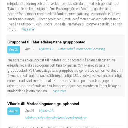
erbjuder utbildning och ett utvecklande jobb där du är med och gör skillnad!
Tjänsten är en heltidstjänst. Om Brostugegården Brostugegården är ett
boende för personer med psykisk funktionsnedsättning. Vi startade 1972 och
har för närvarande 30 boendeplatser. Brostugegården är vackert beläget invid
Fyrisåns utlopp i Ekoln i södra Uppsala. Närheten till promenadstråk, bad och
friluft...
Visa mer
Gruppchef till Mariedalsgatans gruppbostad
Apr 12
Nytida AB
Enhetschef inom social omsorg
Ansök
Nu söker vi en gruppchef till Nytidas gruppbostad på Mariedalsgatan. Vi
erbjuder ledarskapsprogram och flera förmåner. Om Mariedalsgatans
gruppbostad: På Mariedalsgatans gruppbostad ger vi stöd och omvårdnad till
6 vuxna med funktionsnedsättningar enligt LSS, vi driver verksamheten enligt
entreprenadavtal med Uppsala Kommun. Vi är en positiv och engagerad
arbetsgrupp bestående av 5 st boendestödjare. Verksamheten ligger belägen i
stadsdelen Slavsta med nä...
Visa mer
Vikarie till Mariedalsgatans gruppbostad
Apr 21
Nytida AB
Ansök
Vårdare/Arbetshandledare/Boendestödjare