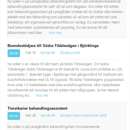
Nu söker vi på Lenagårdens behandlingshem tim- och semestervikarierande
behandlingsassistenter för natt- så väl som dagpass. Om rollen Att arbeta
som behandlingsassistent på Lenagården innebär att du stöttar våra klienter i
arbetet med den behandling som planerats så väl som att stötta och vara
behjälplig i att organisera och genomföra sin vardag. Du samarbetar i team
med behandlare, sjuksköterska och psykolog. Du har ansvar för att
tillsammans med klien...
Visa mer
Boendestödjare till Södra Tibblevägen i Björklinge
Feb 18
Nytida AB
Stödassistent
Ansök
Nu söker vi en vikarie till vårt team på Södra Tibblevägen. Om Södra
Tibblevägen Södra Tibblevägen är ett boende för vuxna som omfattas av LSS,
personkrets 1. Boendet ligger i Björklinge med gångavstånd till matbutik och
bussförförbindelser med UL till Uppsala. På Södra Tibblevägens gruppbostad
finns cirka 10 medarbetare med olika anställningsformer. Våra medarbetare
har erfarenhet och kunskap för att arbeta med målgruppen. De har relevant
utbildning ino...
Visa mer
Timvikarier behandlingsassistent
Dec 30
Nytida AB
Skötare (inom psykiatrisk vård)
Ansök
Nu söker vi på Lenagårdens behandlingshem timvikarierande