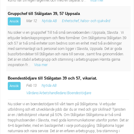
kund har sin egen lägenhet och med en separat b...
Visa mer
Gruppchef till Stålgatan 39, 57 Uppsala
Mar 12
Nytida AB
Enhetschef, hälso- och sjukvård
Ansök
Nu söker vi en gruppchef Till två små serviceboenden i Uppsala, Slavsta . Vi
erbjuder ledarskapsprogram och flera förmåner. Om Stålgatorna Stålgatan 39
och 57 är två små enheter som bedrivs som en enhet med två avdelningar
med sammanlagt ca 8 personal som ligger i Slavsta, Uppsala. Det är goda
bussförbindelser till Stålgatan och nära till service , samt fina grönområden.
Det är en stabil arbetsgrupp och stämning i arbetsgruppen Hämta gärna
inspiration fr...
Visa mer
Boendestödjare till Stålgatan 39 och 57, vikariat.
Feb 13
Nytida AB
Ansök
Vårdare/Arbetshandledare/Boendestödjare
Nu söker vi en boendestödjare till vårt team på Stålgatorna. Vi erbjuder
utbildning och ett utvecklande jobb där du är med och gör skillnad! Tjänsten
är en /deltidstjänst vikariat på 50%. Om Stålgatan Stålgatorna är två små
trapphusboenden i Slavsta, med goda kommunikationer utanför porten. Det är
6+6 lägenheter, med en baslägenhet i varje portuppgång. Stålgatorna ligger
naturnära och nära service. Det är en erfaren arbetsgrupp, bra stämning i