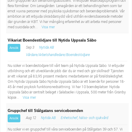
som gruppchef och behandlingsassistent. Vi erbjuder ledarskapsprogram och
flera förmåner. Om Lenagården Lenagården är ett behandlingshem som tar
emot vuxna personer med psykiska sjukdomar och beroendeproblematik. Vår
ambition är att erbjuda skräddarsydd vård utifrån evidensbaserade metoder
där grunden är KBT. Vi har mångårig erfarenhet av att arbeta med personer
med suicidala och...
Visa mer
Vikariat Boendestödjare till Nytida Uppsala Säbo
Sep 3
Nytida AB
Ansök
Vårdare/Arbetshandledare/Boendestödjare
Nu söker vi boendestödjare till vårt team på Nytida Uppsala Säbo. Vi erbjuder
utbildning och ett utvecklande jobb där du är med och gör skillnad! Tjänsten
är ett vikariat på 83,95 procent medans medarbetaren är på föräldraledighet.
Om Nytida Uppsala Säbo Nytida Uppsala Säbo är ett boende för personer 18-
45 år med psykisk funktionsnedsättning. Vi har 10 boendeplatser. Nytida
Uppsala Säbo är centralt beläget i Salabacke i Uppsala, 500 meter från Gränby
köpce...
Visa mer
Gruppchef till Stålgatans serviceboenden
Aug 12
Nytida AB
Enhetschef, hälso- och sjukvård
Ansök
Nu söker vi en gruppchef till våra serviceboenden på Stålgatan 39 och 57. Vi