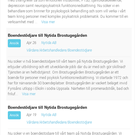
med svårigheter så som emotionell instabilitet, PTSD, självskadebeteende,
depression samt neuropsykiatrisk funktionsnedsättning. Nu söker vi en
behandlare som brinner för psykologisk behandling och som vill verka i vårt
team kring personer med komplex psykiatrisk problematik. Du kommer till en
verksamhet med ...
Visa mer
Boendestödjare till Nytida Brostugegården
Apr 26
Nytida AB
Ansök
Vårdare/Arbetshandledare/Boendestödjare
Nu söker vi två boendestödjare till vårt team på Nytida Brostugegården. Vi
erbjuder utbildning och ett utvecklande jobb där du är med och gör skillnad!
Tjänsten är en heltidstjänst. Om Brostugegården Brostugegården är ett
boende för personer med psykisk funktionsnedsättning. Vi startade 1972 och
har för närvarande 30 boendeplatser. Brostugegården är vackert beläget invid
Fyrisåns utlopp i Ekoln i södra Uppsala. Närheten till promenadstråk, bad och
friluf...
Visa mer
Boendestödjare till Nytida Brostugegården
Apr 19
Nytida AB
Ansök
Vårdare/Arbetshandledare/Boendestödjare
Nu söker vi en boendestödjare till vårt team på Nytida Brostugegården. Vi