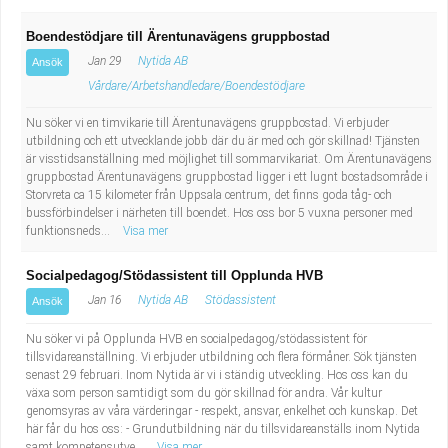
Boendestödjare till Ärentunavägens gruppbostad
Jan 29
Nytida AB
Ansök
Vårdare/Arbetshandledare/Boendestödjare
Nu söker vi en timvikarie till Ärentunavägens gruppbostad. Vi erbjuder
utbildning och ett utvecklande jobb där du är med och gör skillnad! Tjänsten
är visstidsanställning med möjlighet till sommarvikariat. Om Ärentunavägens
gruppbostad Ärentunavägens gruppbostad ligger i ett lugnt bostadsområde i
Storvreta ca 15 kilometer från Uppsala centrum, det finns goda tåg- och
bussförbindelser i närheten till boendet. Hos oss bor 5 vuxna personer med
funktionsneds...
Visa mer
Socialpedagog/Stödassistent till Opplunda HVB
Jan 16
Nytida AB
Stödassistent
Ansök
Nu söker vi på Opplunda HVB en socialpedagog/stödassistent för
tillsvidareanställning. Vi erbjuder utbildning och flera förmåner. Sök tjänsten
senast 29 februari. Inom Nytida är vi i ständig utveckling. Hos oss kan du
växa som person samtidigt som du gör skillnad för andra. Vår kultur
genomsyras av våra värderingar - respekt, ansvar, enkelhet och kunskap. Det
här får du hos oss: - Grundutbildning när du tillsvidareanställs inom Nytida
samt kompetensutve...
Visa mer