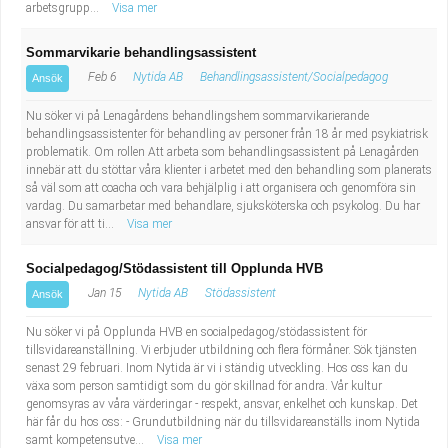
arbetsgrupp...
Visa mer
Sommarvikarie behandlingsassistent
Feb 6
Nytida AB
Behandlingsassistent/Socialpedagog
Ansök
Nu söker vi på Lenagårdens behandlingshem sommarvikarierande
behandlingsassistenter för behandling av personer från 18 år med psykiatrisk
problematik. Om rollen Att arbeta som behandlingsassistent på Lenagården
innebär att du stöttar våra klienter i arbetet med den behandling som planerats
så väl som att coacha och vara behjälplig i att organisera och genomföra sin
vardag. Du samarbetar med behandlare, sjuksköterska och psykolog. Du har
ansvar för att ti...
Visa mer
Socialpedagog/Stödassistent till Opplunda HVB
Jan 15
Nytida AB
Stödassistent
Ansök
Nu söker vi på Opplunda HVB en socialpedagog/stödassistent för
tillsvidareanställning. Vi erbjuder utbildning och flera förmåner. Sök tjänsten
senast 29 februari. Inom Nytida är vi i ständig utveckling. Hos oss kan du
växa som person samtidigt som du gör skillnad för andra. Vår kultur
genomsyras av våra värderingar - respekt, ansvar, enkelhet och kunskap. Det
här får du hos oss: - Grundutbildning när du tillsvidareanställs inom Nytida
samt kompetensutve...
Visa mer