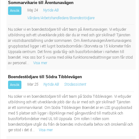
Sommarvikarie till Ärentunavägen
Maj 24
Nytida AB
Ansök
Vårdare/Arbetshandledare/Boendestödjare
Nu söker vi en boendestödjare till vårt team på Ärentunavägen. Vi erbjuder
utbildning och ett utvecklande jobb där du är med och gör skillnad! Tjänsten
är visstidsanställning under sommaren. Om ÄrentunavägenÄrentunavägens
gruppbostad ligger i ett lugnt bostadsområde i Storvreta ca 15 kilometer från
Uppsala centrum. Det finns goda tåg- och bussförbindelser i närheten till
boendet. Hos oss bor 5 vuxna med olika funktionsnedsättningar som får stöd
av personal...
Visa mer
Boendestödjare till Södra Tibblevägen
Mar 25
Nytida AB
Stödassistent
Ansök
Nu söker vi en boendestödjare till vårt team på Södra Tibblevägen. Vi erbjuder
utbildning och ett utvecklande jobb där du är med och gör skillnad! Tjänsten
är ett sommarvikariat. Om Södra Tibblevägen Boendet är en LSS gruppbostad
med 5 platser och ligger i Björklinge med gångavstånd till matbutik och
bussförförbindelser med UL till Uppsala. Om rollen I rollen som
boendestödjare utgår du från de boendes individuella behov och önskemål och
ger stöd i det d...
Visa mer