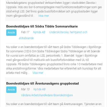
Mariedalsgatans gruppbostad Verksamheten ligger i stadsdelen Slavsta i
Uppsala. Hos oss bor 6 omsorgstagare med funktionsnedsättningar som ges
stöd enligt LSS. Det finns goda bussförbindelser och gruppbostaden ligger
inom gångavstånd til...
Visa mer
Boendestödjare till Södra Tibble Sommarvikarie
Feb 17
Nytida AB
Undersköterska, hemtjänst och
Ansök
äldreboende
Nu söker vi en boendestödjare till vårt team på Södra Tibblevägen i Björklinge
för sommaren 2026 Om Södra Tibblevägen Södra Tibblevägen är ett boende
för vuxna som omfattas av LSS, personkrets 1. Boendet ligger i Björklinge
med gångavstånd till matbutik och bussförförbindelser med UL till
Uppsala. På Södra Tibblevägens gruppbostad finns cirka 10 medarbetare med
olika anställningsformer. Våra medarbetare har erfarenhet och kunskap för att
arbeta med målg...
Visa mer
Boendestödjare till Ärentunavägens gruppbostad
Mar 13
Nytida AB
Ansök
Vårdare/Arbetshandledare/Boendestödjare
Nu söker vi en boendestödjare till vårt team på Ärentunavägen. Tjänsten är en