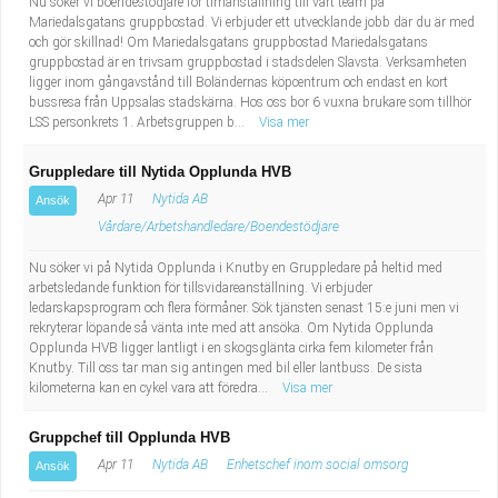
Nu söker vi boendestödjare för timanställning till vårt team på
Mariedalsgatans gruppbostad. Vi erbjuder ett utvecklande jobb där du är med
och gör skillnad! Om Mariedalsgatans gruppbostad Mariedalsgatans
gruppbostad är en trivsam gruppbostad i stadsdelen Slavsta. Verksamheten
ligger inom gångavstånd till Boländernas köpcentrum och endast en kort
bussresa från Uppsalas stadskärna. Hos oss bor 6 vuxna brukare som tillhör
LSS personkrets 1. Arbetsgruppen b...
Visa mer
Gruppledare till Nytida Opplunda HVB
Apr 11
Nytida AB
Ansök
Vårdare/Arbetshandledare/Boendestödjare
Nu söker vi på Nytida Opplunda i Knutby en Gruppledare på heltid med
arbetsledande funktion för tillsvidareanställning. Vi erbjuder
ledarskapsprogram och flera förmåner. Sök tjänsten senast 15:e juni men vi
rekryterar löpande så vänta inte med att ansöka. Om Nytida Opplunda
Opplunda HVB ligger lantligt i en skogsglänta cirka fem kilometer från
Knutby. Till oss tar man sig antingen med bil eller lantbuss. De sista
kilometerna kan en cykel vara att föredra...
Visa mer
Gruppchef till Opplunda HVB
Apr 11
Nytida AB
Enhetschef inom social omsorg
Ansök