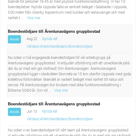
boende för personer 18-45 år med psykisk funktionsnedsättning. Vi har 10
boendeplatser. Nytida Uppsala Säbo är centralt beläget i Salabacke i Uppsala,
500 meter från Gränby köpcentrum med butiker och restauranger och med
närhet t...
Visa mer
Boendestödjare till Ärentunavägens gruppbostad
Aug 22
Nytida AB
Ansök
Vårdare/Arbetshandledare/Boendestödjare
Nu söker vi två engagerade boendestödjare till vår arbetsgrupp på
Ärentunavägens gruppbostad. Vi erbjuder utbildning och ett utvecklande jobb
där du är med och gör skillnad! Om Ärentunavägen: Ärentunavägens
gruppbostad ligger i stadsdelen Storvreta ca 15 km utanför Uppsala med goda
kollektiva förbindelser. Boendet är vackert beläget med närhet till natur och
service. På Ärentunavägen bor brukare med olika funktionsnedsättning i
åldrarna 50-80 år. Om rol...
Visa mer
Boendestödjare till Ärentunavägens gruppbostad
Jun 13
Nytida AB
Ansök
Vårdare/Arbetshandledare/Boendestödjare
Nu söker vi en boendestödjare till vårt team på Ärentunavägens gruppbostad.
Vi erbjuder utbildning och ett utvecklande jobb där du är med och gör skillnad!