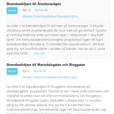
Boendestödjare till Ärentunavägen
Apr 12
Nytida AB
Ansök
Vårdare/Arbetshandledare/Boendestödjare
Nu söker vi en boendestödjare till vårt team på Ärentunavägen. Vi erbjuder
utbildning och ett utvecklande jobb där du är med och gör skillnad! Tjänsten
är visstidsanställning under sommaren varav 1 nattjänst och 1 dag/kväll-
tjänst. Om ÄrentunavägenÄrentunavägens gruppbostad ligger i ett lugnt
bostadsområde i Storvreta ca 15 kilometer från Uppsala centrum. Det finns
goda tåg- och bussförbindelser i närheten till boendet. Hos oss bor 5 vuxna
med olika funkti...
Visa mer
Boendestödjare till Mariedalsgatan och Ringgatan
Apr 8
Nytida AB
Ansök
Vårdare/Arbetshandledare/Boendestödjare
Nu söker vi en boendestödjare till Ringgatans serviceboende och
Mariedalsgatans gruppbostad. Tjänsten är som vikarie under sommaren med
möjlighet till arbete innan och efter sommarmånaderna.Om Ringgatans
serviceboende Ringgatan ligger i stadsdelen Luthagen bara 10 minuters
gångväg från centrala Uppsala. Hos oss bor 6 kunder med olika
funktionsnedsättningar. Serviceboendet ligger i ett trapphusboende där varje