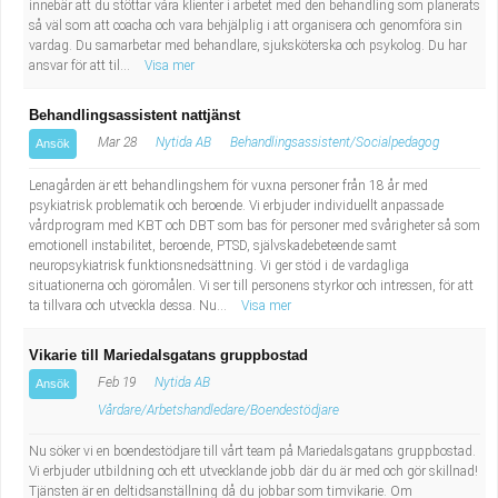
innebär att du stöttar våra klienter i arbetet med den behandling som planerats
Fastighetsskötare
Socialt arbete
så väl som att coacha och vara behjälplig i att organisera och genomföra sin
vardag. Du samarbetar med behandlare, sjuksköterska och psykolog. Du har
Informatör/Kommunikatör
Säkerhetsarbete
ansvar för att til...
Visa mer
Behandlingsassistent nattjänst
Brevbärare
Tekniskt arbete
Mar 28
Nytida AB
Behandlingsassistent/Socialpedagog
Ansök
Sjuksköterska, grundutbildad
Transport
Lenagården är ett behandlingshem för vuxna personer från 18 år med
psykiatrisk problematik och beroende. Vi erbjuder individuellt anpassade
vårdprogram med KBT och DBT som bas för personer med svårigheter så som
Kock, storhushåll
emotionell instabilitet, beroende, PTSD, självskadebeteende samt
neuropsykiatrisk funktionsnedsättning. Vi ger stöd i de vardagliga
Undersköterska, vård- o specialavd. o mottagning
situationerna och göromålen. Vi ser till personens styrkor och intressen, för att
ta tillvara och utveckla dessa. Nu...
Visa mer
Bibliotekarie
Vikarie till Mariedalsgatans gruppbostad
Feb 19
Nytida AB
Ansök
Administrativ assistent
Vårdare/Arbetshandledare/Boendestödjare
Lärare i gymnasiet
Nu söker vi en boendestödjare till vårt team på Mariedalsgatans gruppbostad.
Vi erbjuder utbildning och ett utvecklande jobb där du är med och gör skillnad!
Tjänsten är en deltidsanställning då du jobbar som timvikarie. Om