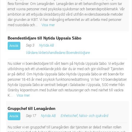
flera förmåner. Om Lenagården Lenagården är ett behandlingshem som tar
emot vuxna personer med psykiska sjukdomar och beroendeproblematik. Vår
ambition är att erbjuda skräddarsydd vård utifrån evidensbaserade metoder
där grunden är KBT. Vi har mångårig erfarenhet av att arbeta med personer
med suicidala och...
Visa mer
Boendestödjare till Nytida Uppsala Säbo
Sep 3
Nytida AB
Ansök
Vårdare/Arbetshandledare/Boendestödjare
Nu söker vi boendestödjare till vårt team på Nytida Uppsala Säbo. Vi erbjuder
utbildning och ett utvecklande jobb där du är med och gör skillnad! Tjänsten
är på deltid. Om Nytida Uppsala Säbo Nytida Uppsala Säbo är ett boende för
personer 18-45 år med psykisk funktionsnedsättning. Vi har 10 boendeplatser.
Nytida Uppsala Säbo är centralt beläget i Salabacke i Uppsala, 500 meter från
Gränby köpcentrum med butiker och restauranger och med närhet till vackra
K...
Visa mer
Gruppchef till Lenagården
Sep 17
Nytida AB
Enhetschef, hälso- och sjukvård
Ansök
Nu söker vi en gruppchef till Lenagården där tjänsten är delad mellan rollen