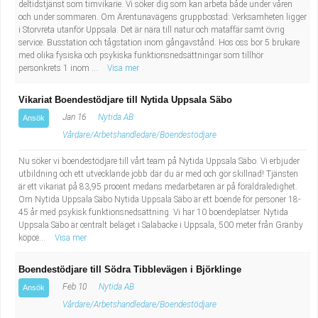
deltidstjänst som timvikarie. Vi söker dig som kan arbeta både under våren
och under sommaren. Om Ärentunavägens gruppbostad: Verksamheten ligger
i Storvreta utanför Uppsala. Det är nära till natur och mataffär samt övrig
service. Busstation och tågstation inom gångavstånd. Hos oss bor 5 brukare
med olika fysiska och psykiska funktionsnedsättningar som tillhör
personkrets 1 inom ...
Visa mer
Vikariat Boendestödjare till Nytida Uppsala Säbo
Jan 16
Nytida AB
Ansök
Vårdare/Arbetshandledare/Boendestödjare
Nu söker vi boendestödjare till vårt team på Nytida Uppsala Säbo. Vi erbjuder
utbildning och ett utvecklande jobb där du är med och gör skillnad! Tjänsten
är ett vikariat på 83,95 procent medans medarbetaren är på föräldraledighet.
Om Nytida Uppsala Säbo Nytida Uppsala Säbo är ett boende för personer 18-
45 år med psykisk funktionsnedsättning. Vi har 10 boendeplatser. Nytida
Uppsala Säbo är centralt beläget i Salabacke i Uppsala, 500 meter från Gränby
köpce...
Visa mer
Boendestödjare till Södra Tibblevägen i Björklinge
Feb 10
Nytida AB
Ansök
Vårdare/Arbetshandledare/Boendestödjare