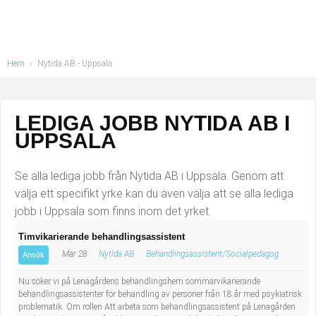
Industriell tillverkning
Behandlingsassistent/Socialpedagog
Installation, drift, underhåll
Tandsköterska
Hem
›
Nytida AB - Uppsala
Kropps- och skönhetsvård
Budbilsförare
Kultur, media, design
Tidningsbud/Tidningsdistributör
LEDIGA JOBB NYTIDA AB I
UPPSALA
Militärt arbete
Lärare i fritidshem/Fritidspedagog
Se alla lediga jobb från Nytida AB i Uppsala. Genom att
Naturbruk
Taxiförare/Taxichaufför
välja ett specifikt yrke kan du även välja att se alla lediga
jobb i Uppsala som finns inom det yrket.
Naturvetenskapligt arbete
Läkarsekreterare/Vårdadmin/Medicinsk
Timvikarierande behandlingsassistent
sekreterare
Pedagogiskt arbete
Mar 28
Nytida AB
Behandlingsassistent/Socialpedagog
Ansök
Nu söker vi på Lenagårdens behandlingshem sommarvikarierande
Lastbilsförare m.fl.
Sanering och renhållning
behandlingsassistenter för behandling av personer från 18 år med psykiatrisk
problematik. Om rollen Att arbeta som behandlingsassistent på Lenagården