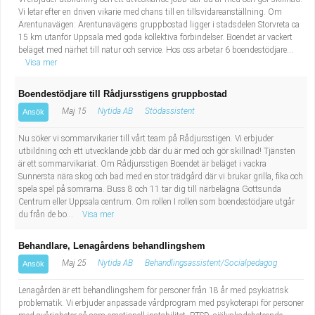
Vi letar efter en driven vikarie med chans till en tillsvidareanställning. Om
Ärentunavägen: Ärentunavägens gruppbostad ligger i stadsdelen Storvreta ca
15 km utanför Uppsala med goda kollektiva förbindelser. Boendet är vackert
beläget med närhet till natur och service. Hos oss arbetar 6 boendestödjare...
Visa mer
Boendestödjare till Rådjursstigens gruppbostad
Maj 15
Nytida AB
Stödassistent
Ansök
Nu söker vi sommarvikarier till vårt team på Rådjursstigen. Vi erbjuder
utbildning och ett utvecklande jobb där du är med och gör skillnad! Tjänsten
är ett sommarvikariat. Om Rådjursstigen Boendet är beläget i vackra
Sunnersta nära skog och bad med en stor trädgård där vi brukar grilla, fika och
spela spel på somrarna. Buss 8 och 11 tar dig till närbelägna Gottsunda
Centrum eller Uppsala centrum. Om rollen I rollen som boendestödjare utgår
du från de bo...
Visa mer
Behandlare, Lenagårdens behandlingshem
Maj 25
Nytida AB
Behandlingsassistent/Socialpedagog
Ansök
Lenagården är ett behandlingshem för personer från 18 år med psykiatrisk
problematik. Vi erbjuder anpassade vårdprogram med psykoterapi för personer