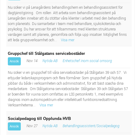
Nu söker vi på Lenagårdens behandlingshem en behandlingsassistent för
dagtjänstgöring. Om rollen Att arbeta som behandlingsassistent på
Lenagården innebär att du stöttar våra klienter i arbetet med den behandling
som planerats. Du samarbetar i team med behandlare, sjuksköterska och
psykolog. Du har ansvar för att tillsammans med klienten strukturera
vardagen samt att planera, genomföra och följa upp insatser. Möjlighet finns
att leda gruppverksamhet och...
Visa mer
Gruppchef till Stålgatans servicebostäder
Nov 14
Nytida AB
Enhetschef inom social omsorg
Ansök
Nu söker vi en gruppchef till våra servicebostäder på Stålgatan 39 och 57. Vi
erbjuder ledarskapsprogram och flera förmåner. Som gruppchef på Nytida
jobbar du både i verksamheten och administrativt, för att bäst coacha dina
medarbetare. Om Stålgatorna servicebostäder: Stålgatan 39 och Stålgatan 57
är boenden för vuxna som omfattas av LSS personkrets 1, med exempelvis
diagnos inom autismspektrum eller intellektuell funktionsnedsättning.
Verksamheterna...
Visa mer
Socialpedagog till Opplunda HVB
Nov 27
Nytida AB
Behandlingsassistent/Socialpedagog
Ansök