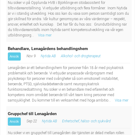
Nu söker vi på Opplunda HVB i Björklinge en stödassistent för
tillsvidareanställning. Vi erbjuder utbildning och flera förmåner. Inom Nytida
är vi i ständig utveckling. Hos oss kan du växa som person samtidigt som du
gör skillnad för andra. Vår kultur genomsyras av våra värderingar – respekt,
ansvar, enkelhet och kunskap. Det här får du hos oss: Grundutbildning när
du tillsvidareanställs inom Nytida samt kompetensutveckling via vår egen
utbildningsorg...
Visa mer
Behandlare, Lenagårdens behandlingshem
Nov 9
Nytida AB
Alkohol- och drogterapeut
Ansök
Lenagården är ett behandlingshem för personer från 18 år med psykiatrisk
problematik och beroende. Vi erbjuder anpassade vårdprogram med
psykoterapi för personer med svårigheter så som emotionell instabilitet,
beroende, PTSD, självskadebeteende samt neuropsykiatrisk
funktionsnedsättning. Nu söker vi en behandlare med erfarenhet och
kompetens inom området beroende till vårt team kring personer med
samsjuklighet. Du kommer till en verksamhet med höga ambitio...
Visa mer
Gruppchef till Lenagården
Sep 22
Nytida AB
Enhetschef, hälso- och sjukvård
Ansök
Nu söker vi en gruppchef till Lenagården där tjänsten är delad mellan rollen