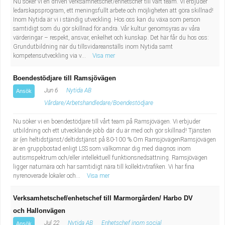
Nu söker vi en driven verksamhetschef/enhetschef till vårt team. Vi erbjuder
ledarskapsprogram, ett meningsfullt arbete och möjligheten att göra skillnad!
Inom Nytida är vi i ständig utveckling. Hos oss kan du växa som person
samtidigt som du gör skillnad för andra. Vår kultur genomsyras av våra
värderingar – respekt, ansvar, enkelhet och kunskap. Det här får du hos oss:
Grundutbildning när du tillsvidareanställs inom Nytida samt
kompetensutveckling via v...
Visa mer
Boendestödjare till Ramsjövägen
Jun 6
Nytida AB
Ansök
Vårdare/Arbetshandledare/Boendestödjare
Nu söker vi en boendestödjare till vårt team på Ramsjövägen. Vi erbjuder
utbildning och ett utvecklande jobb där du är med och gör skillnad! Tjänsten
är (en heltidstjänst/deltidstjänst på 80-100 %.Om RamsjövägenRamsjövägen
är en gruppbostad enligt LSS som välkomnar dig med diagnos inom
autismspektrum och/eller intellektuell funktionsnedsättning. Ramsjövägen
ligger naturnära och har samtidigt nära till kollektivtrafiken. Vi har fina
nyrenoverade lokaler och...
Visa mer
Verksamhetschef/enhetschef till Marmorgården/ Harbo DV
och Hallonvägen
Jul 22
Nytida AB
Enhetschef inom social
Ansök