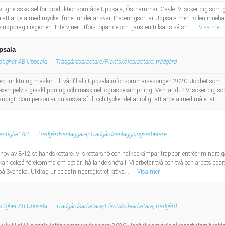
stighetsskötsel för produktionsområde Uppsala, Östhammar, Gävle. Vi söker dig som gill
 om att arbeta med mycket frihet under ansvar. Placeringsort är Uppsala men rollen inneb
ag i regionen. Intervjuer utförs löpande och tjänsten tillsätts så sn...
Visa mer
psala
tighet AB Uppsala
Trädgårdsarbetare/Plantskolearbetare, trädgård
med inriktning maskin till vår filial i Uppsala inför sommarsäsongen 2020. Jobbet som
xempelvis gräsklippning och maskinell ogräsbekämpning. Vem är du? Vi söker dig som 
ändigt. Som person är du ansvarsfull och tycker det är roligt att arbeta med målet at...
astighet AB
Trädgårdsanläggare/Trädgårdsanläggningsarbetare
 behov av 8-12 st handskottare. Vi skottarsnö och halkbekämpar trappor, entréer mindre g
kan också förekomma om det är ihållande snöfall. Vi arbetar två och två och arbetsledare f
på Svenska. Utdrag ur belastningsregistret krävs....
Visa mer
tighet AB Uppsala
Trädgårdsarbetare/Plantskolearbetare, trädgård