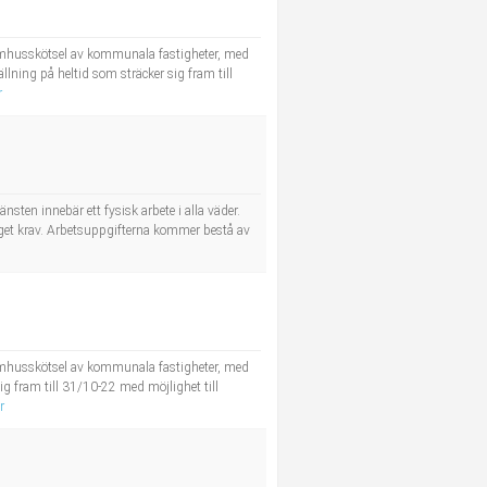
tomhusskötsel av kommunala fastigheter, med
ning på heltid som sträcker sig fram till
r
sten innebär ett fysisk arbete i alla väder.
inget krav. Arbetsuppgifterna kommer bestå av
tomhusskötsel av kommunala fastigheter, med
g fram till 31/10-22 med möjlighet till
r