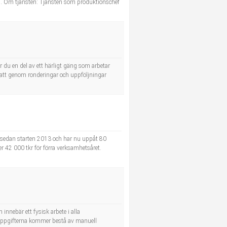
 upp. Om tjänsten: Tjänsten som produktionschef
 du en del av ett härligt gäng som arbetar
att genom ronderingar och uppföljningar
t sedan starten 2013 och har nu uppåt 80
r 42 000 tkr för förra verksamhetsåret.
innebär ett fysisk arbete i alla
tsuppgifterna kommer bestå av manuell