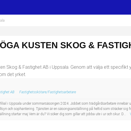
ala
ÖGA KUSTEN SKOG & FASTIGH
en Skog & Fastighet AB i Uppsala. Genom att välja ett specifikt y
om det yrket.
tighet AB
Fastighetsskötare/Fastighetsarbetare
vår filial i Uppsala under sommarsäsongen 2024. Jobbet som trädgårdsarbetare innebä
llsyn och sophantering. Tjänsten är en säsongsanställning på heltid som sträcker sig fr
llning startar maj Vem är du? Vi söker dig som gillar att jobba ute i ur och skur. D...