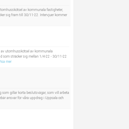
v utomhusskötsel av kommunala fastigheter,
er sig fram till 30/11-22. Intervjuer kommer
står av utomhusskötsel av kommunala
id som sträcker sig mellan 1/4-22 - 30/11-22
Visa mer
 som gillar korta beslutsvägar, som vill arbeta
innebär ansvar för våra uppdrag i Uppsala och