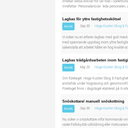
innebär också ansvar för vår filial i Sollent
innefattar: Personalansvar: leda personalen, 
Lagbas för yttre fastighetsskötsel
Sep 30
Höga Kusten Skog & Fa
Ansök
Vi söker nu en erfaren lagbas med god maskin
med spännande uppdrag inom yttre fastighet
säkerställa att arbetet håller en hög kvalité 
Lagbas trädgårdsarbeten inom fastigh
Maj 20
Höga Kusten Skog & Fa
Ansök
Om företaget: Höga Kusten Skog & Fastighet
anställda under högsäsong och genomsnittligt
Företaget finns i dagsläget etablerat på 6 orte
Snöskottare/ manuell snöskottning
Sep 30
Höga Kusten Skog & Fa
Ansök
Nu söker vi snöskottare inför kommande vinters
väder.Fallskydds-utbildning eller motsvarand