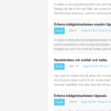
Vi söker nu en produktionschef inom yttre fa
företag där det är fart och fläkt, och tycker
Östhammars kommun, samt ev. kommande uppdr
Erfarna trädgårdsarbetare maskin Up
Dec 9
Höga Kusten Skog & Fas
Ansök
Vi söker nu flera erfarna trädgårdsarbetare 
utomhusskötsel av kommunala fastigheter, e
tidigare och som trivs med att arbeta självst
Handskottare vid snöfall och halka
Nov 10
Höga Kusten Skog & F
Ansök
Hej, Snart är vintern här på allvar och vi är
03.00 och är klarar runt kl 9.00. Andra tider 
manuell växellåda, Kan tala, läsa och skriva 
Erfarna trädgårdsarbetare Uppsala
Dec 9
Höga Kusten Skog & Fas
Ansök