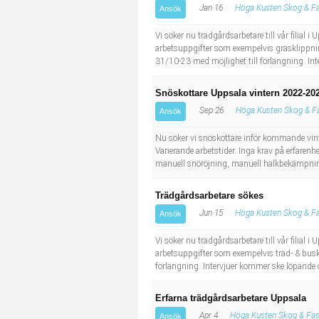
Jan 16
Höga Kusten Skog & Fa
Ansök
Industriell tillverkning
Behandlingsassistent/Socialpedagog
Vi söker nu trädgårdsarbetare till vår fil
Installation, drift, underhåll
Tandsköterska
arbetsuppgifter som exempelvis gräsklippnin
31/10-23 med möjlighet till förlängning. In
Kropps- och skönhetsvård
Budbilsförare
Snöskottare Uppsala vintern 2022-20
Sep 26
Höga Kusten Skog & Fa
Ansök
Kultur, media, design
Tidningsbud/Tidningsdistributör
Nu söker vi snöskottare inför kommande vinter
Militärt arbete
Lärare i fritidshem/Fritidspedagog
Varierande arbetstider. Inga krav på erfaren
manuell snöröjning, manuell halkbekämpning
Naturbruk
Taxiförare/Taxichaufför
Trädgårdsarbetare sökes
Jun 15
Höga Kusten Skog & Fa
Ansök
Naturvetenskapligt arbete
Läkarsekreterare/Vårdadmin/Medicinsk sekreterare
Vi söker nu trädgårdsarbetare till vår fil
arbetsuppgifter som exempelvis träd- & busk
Pedagogiskt arbete
Lastbilsförare m.fl.
förlängning. Intervjuer kommer ske löpande 
Sanering och renhållning
Fastighetsskötare
Erfarna trädgårdsarbetare Uppsala
Apr 4
Höga Kusten Skog & Fas
Ansök