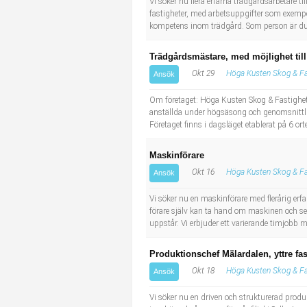
Vi söker nu flera erfarna trädgårdsarbetare
fastigheter, med arbetsuppgifter som exempel
kompetens inom trädgård. Som person är du an
Trädgårdsmästare, med möjlighet till
Okt 29
Höga Kusten Skog & Fa
Ansök
Om företaget: Höga Kusten Skog & Fastighet
anställda under högsäsong och genomsnittligt
Företaget finns i dagsläget etablerat på 6 orte
Maskinförare
Okt 16
Höga Kusten Skog & Fa
Ansök
Vi söker nu en maskinförare med flerårig erf
förare själv kan ta hand om maskinen och se t
uppstår. Vi erbjuder ett varierande timjobb me
Produktionschef Mälardalen, yttre fas
Okt 18
Höga Kusten Skog & Fa
Ansök
Vi söker nu en driven och strukturerad produ