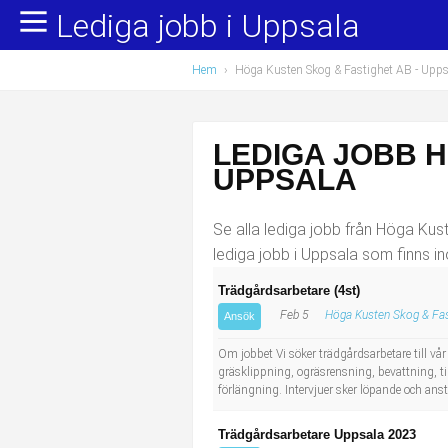
Lediga jobb i Uppsala
Yrkesområden
Populära jobb
Hem
›
Höga Kusten Skog & Fastighet AB - Upps
Administration, ekonomi, juridik
Undersköterska, hemtjänst och äldreboende
Bygg och anläggning
Städare/Lokalvårdare
LEDIGA JOBB H
Chefer och verksamhetsledare
Barnskötare
UPPSALA
Data/IT
Lärare i förskola/Förskollärare
Se alla lediga jobb från Höga Kust
lediga jobb i Uppsala som finns in
Försäljning, inköp, marknadsföring
Lagerarbetare
Trädgårdsarbetare (4st)
Feb 5
Höga Kusten Skog & Fas
Hantverksyrken
Bussförare/Busschaufför
Ansök
Om jobbet Vi söker trädgårdsarbetare till 
Hotell, restaurang, storhushåll
Elevassistent
gräsklippning, ogräsrensning, bevattning, ti
förlängning. Intervjuer sker löpande och anstä
Hälso- och sjukvård
Personlig assistent
Trädgårdsarbetare Uppsala 2023