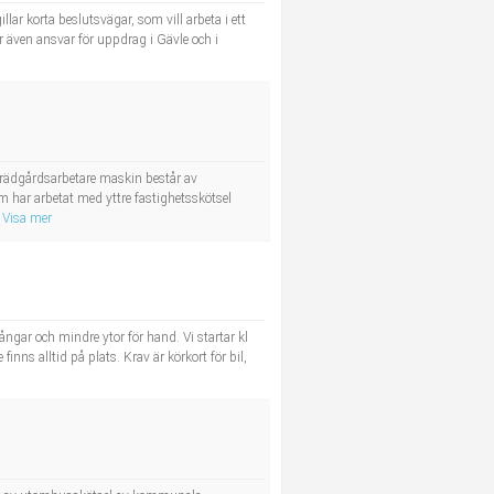
ar korta beslutsvägar, som vill arbeta i ett
är även ansvar för uppdrag i Gävle och i
 trädgårdsarbetare maskin består av
har arbetat med yttre fastighetsskötsel
Visa mer
ångar och mindre ytor för hand. Vi startar kl
inns alltid på plats. Krav är körkort för bil,