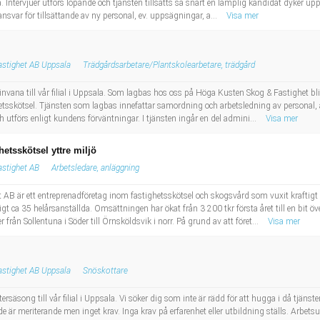
una. Intervjuer utförs löpande och tjänsten tillsätts så snart en lämplig kandidat dyker
ansvar för tillsättande av ny personal, ev. uppsägningar, a...
Visa mer
stighet AB Uppsala
Trädgårdsarbetare/Plantskolearbetare, trädgård
vana till vår filial i Uppsala. Som lagbas hos oss på Höga Kusten Skog & Fastighet blir
sskötsel. Tjänsten som lagbas innefattar samordning och arbetsledning av personal, 
och utförs enligt kundens förväntningar. I tjänsten ingår en del admini...
Visa mer
etsskötsel yttre miljö
stighet AB
Arbetsledare, anläggning
 AB är ett entreprenadföretag inom fastighetsskötsel och skogsvård som vuxit kraftig
 ca 35 helårsanställda. Omsättningen har ökat från 3 200 tkr första året till en bit öve
r från Sollentuna i Söder till Örnsköldsvik i norr. På grund av att föret...
Visa mer
stighet AB Uppsala
Snöskottare
äsong till vår filial i Uppsala. Vi söker dig som inte är rädd för att hugga i då tjänsten 
e är meriterande men inget krav. Inga krav på erfarenhet eller utbildning ställs. Arbe