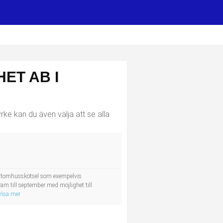
ET AB I
rke kan du även välja att se alla
r utomhusskötsel som exempelvis
am till september med möjlighet till
Visa mer