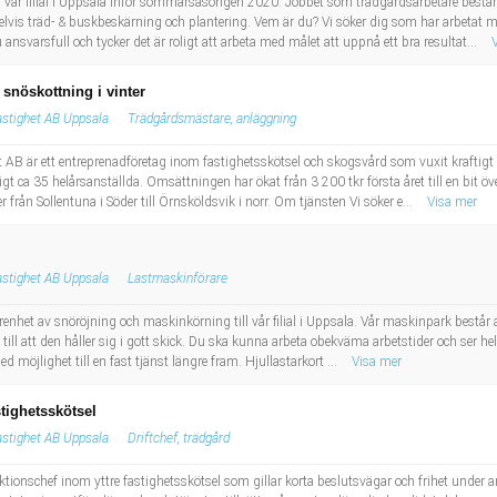
 till vår filial i Uppsala inför sommarsäsongen 2020. Jobbet som trädgårdsarbetare be
vis träd- & buskbeskärning och plantering. Vem är du? Vi söker dig som har arbetat me
svarsfull och tycker det är roligt att arbeta med målet att uppnå ett bra resultat...
 snöskottning i vinter
stighet AB Uppsala
Trädgårdsmästare, anläggning
 AB är ett entreprenadföretag inom fastighetsskötsel och skogsvård som vuxit kraftig
 ca 35 helårsanställda. Omsättningen har ökat från 3 200 tkr första året till en bit öve
r från Sollentuna i Söder till Örnsköldsvik i norr. Om tjänsten Vi söker e...
Visa mer
stighet AB Uppsala
Lastmaskinförare
arenhet av snöröjning och maskinkörning till vår filial i Uppsala. Vår maskinpark består
ill att den håller sig i gott skick. Du ska kunna arbeta obekväma arbetstider och ser he
d möjlighet till en fast tjänst längre fram. Hjullastarkort ...
Visa mer
tighetsskötsel
stighet AB Uppsala
Driftchef, trädgård
ktionschef inom yttre fastighetsskötsel som gillar korta beslutsvägar och frihet under a