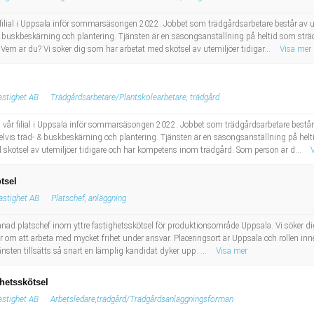
vår filial i Uppsala inför sommarsäsongen 2022. Jobbet som trädgårdsarbetare består a
buskbeskärning och plantering. Tjänsten är en säsongsanställning på heltid som sträck
em är du? Vi söker dig som har arbetat med skötsel av utemiljöer tidigar...
Visa mer
stighet AB
Trädgårdsarbetare/Plantskolearbetare, trädgård
 till vår filial i Uppsala inför sommarsäsongen 2022. Jobbet som trädgårdsarbetare be
lvis träd- & buskbeskärning och plantering. Tjänsten är en säsongsanställning på helt
 skötsel av utemiljöer tidigare och har kompetens inom trädgård. Som person är d...
tsel
astighet AB
Platschef, anläggning
innad platschef inom yttre fastighetsskötsel för produktionsområde Uppsala. Vi söker dig
tycker om att arbeta med mycket frihet under ansvar. Placeringsort är Uppsala och rollen 
nsten tillsätts så snart en lämplig kandidat dyker upp. ...
Visa mer
ghetsskötsel
stighet AB
Arbetsledare,trädgård/Trädgårdsanläggningsförman