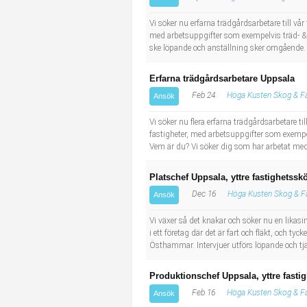
Socialt arbete
Informatör/Kommunikatör
Vi söker nu erfarna trädgårdsarbetare till 
med arbetsuppgifter som exempelvis träd- & 
Säkerhetsarbete
Brevbärare
ske löpande och anställning sker omgående. V
Tekniskt arbete
Sjuksköterska, grundutbildad
Erfarna trädgårdsarbetare Uppsala
Feb 24
Höga Kusten Skog & Fa
Ansök
Transport
Kock, storhushåll
Vi söker nu flera erfarna trädgårdsarbetare
fastigheter, med arbetsuppgifter som exempe
Undersköterska, vård- o specialavd. o mottagning
Vem är du? Vi söker dig som har arbetat med
Bibliotekarie
Platschef Uppsala, yttre fastighetsskö
Dec 16
Höga Kusten Skog & F
Ansök
Administrativ assistent
Vi växer så det knakar och söker nu en likas
i ett företag där det är fart och fläkt, och 
Lärare i gymnasiet
Östhammar. Intervjuer utförs löpande och tjä
Produktionschef Uppsala, yttre fasti
Feb 16
Höga Kusten Skog & Fa
Ansök