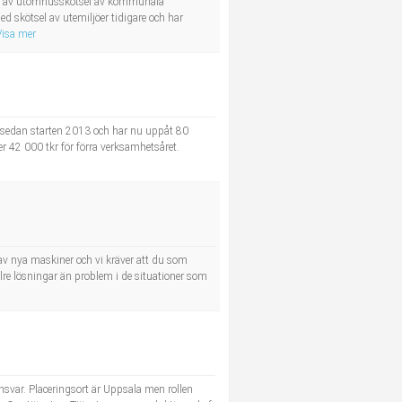
står av utomhusskötsel av kommunala
d skötsel av utemiljöer tidigare och har
Visa mer
t sedan starten 2013 och har nu uppåt 80
r 42 000 tkr för förra verksamhetsåret.
 av nya maskiner och vi kräver att du som
llre lösningar än problem i de situationer som
nsvar. Placeringsort är Uppsala men rollen