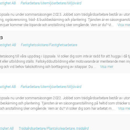
stighet AB
Parkarbetare/Utemiljöarbetare/Miljövärd
ial i Uppsala nu under sommarsäsongen 2023. Jobbet som trädgårdsarbetare består av u
g, ogräsrensning, träd- & buskbeskärning och plantering. Tjänsten är en säsongsanställ
tervjuer kommer ske löpande och anställning sker omgående. Vem är du? Vi...
Visa me
23
stighet AB
Fastighetsskötare/Fastighetsarbetare
säsong till våra uppdrag i Uppsala. Vi söker dig som inte är rädd för att hugga i då tjän
het eller utbildning ställs. Fallskyddsutbildning eller motsvarande är meriterande men 
 och vid behov takskottning och borttagning av istappar. Du ...
Visa mer
stighet AB
Parkarbetare/Utemiljöarbetare/Miljövärd
ial i Uppsala nu under sommarsäsongen 2022. Jobbet som trädgårdsarbetare består av u
beskärning och plantering. Tjänsten är en säsongsanställning på heltid som sträcker si
och anställning sker omgående. Vem är du? Vi söker dig som har arbetat m...
Visa me
tighet AB
Trädgårdsarbetare/Plantskolearbetare, trädgård