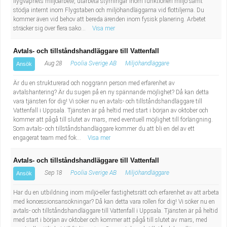
flygvapnets miljöarbete, utarbeta styrningar inom funktionen miljö samt
stödja internt inom Flygstaben och miljöhandläggarna vid flottiljerna. Du
kommer även vid behov att bereda ärenden inom fysisk planering. Arbetet
sträcker sig över flera sako...
Visa mer
Avtals- och tillståndshandläggare till Vattenfall
Aug 28
Poolia Sverige AB
Miljöhandläggare
Ansök
Är du en strukturerad och noggrann person med erfarenhet av
avtalshantering? Är du sugen på en ny spännande möjlighet? Då kan detta
vara tjänsten för dig! Vi söker nu en avtals- och tillståndshandläggare till
Vattenfall i Uppsala. Tjänsten är på heltid med start i början av oktober och
kommer att pågå till slutet av mars, med eventuell möjlighet till förlängning.
Som avtals- och tillståndshandläggare kommer du att bli en del av ett
engagerat team med fok...
Visa mer
Avtals- och tillståndshandläggare till Vattenfall
Sep 18
Poolia Sverige AB
Miljöhandläggare
Ansök
Har du en utbildning inom miljö-eller fastighetsrätt och erfarenhet av att arbeta
med koncessionsansökningar? Då kan detta vara rollen för dig! Vi söker nu en
avtals- och tillståndshandläggare till Vattenfall i Uppsala. Tjänsten är på heltid
med start i början av oktober och kommer att pågå till slutet av mars, med