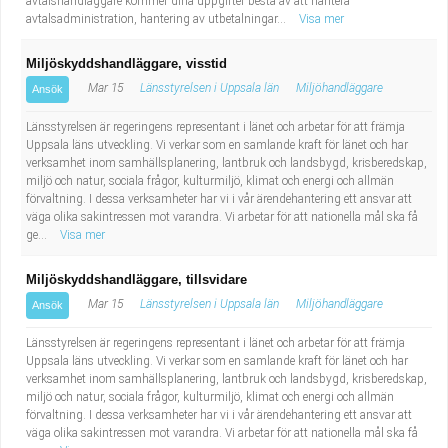
avtalshandläggare kommer dina uppgifter bestå av att hantera
avtalsadministration, hantering av utbetalningar...
Visa mer
Miljöskyddshandläggare, visstid
Mar 15
Länsstyrelsen i Uppsala län
Miljöhandläggare
Ansök
Länsstyrelsen är regeringens representant i länet och arbetar för att främja
Uppsala läns utveckling. Vi verkar som en samlande kraft för länet och har
verksamhet inom samhällsplanering, lantbruk och landsbygd, krisberedskap,
miljö och natur, sociala frågor, kulturmiljö, klimat och energi och allmän
förvaltning. I dessa verksamheter har vi i vår ärendehantering ett ansvar att
väga olika sakintressen mot varandra. Vi arbetar för att nationella mål ska få
ge...
Visa mer
Miljöskyddshandläggare, tillsvidare
Mar 15
Länsstyrelsen i Uppsala län
Miljöhandläggare
Ansök
Länsstyrelsen är regeringens representant i länet och arbetar för att främja
Uppsala läns utveckling. Vi verkar som en samlande kraft för länet och har
verksamhet inom samhällsplanering, lantbruk och landsbygd, krisberedskap,
miljö och natur, sociala frågor, kulturmiljö, klimat och energi och allmän
förvaltning. I dessa verksamheter har vi i vår ärendehantering ett ansvar att
väga olika sakintressen mot varandra. Vi arbetar för att nationella mål ska få