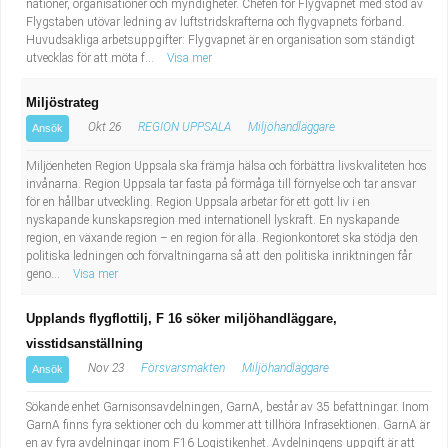
nationer, organisationer och myndigheter. Chefen för Flygvapnet med stöd av
Flygstaben utövar ledning av luftstridskrafterna och flygvapnets förband.
Huvudsakliga arbetsuppgifter: Flygvapnet är en organisation som ständigt
utvecklas för att möta f...
Visa mer
Miljöstrateg
Okt 26
REGION UPPSALA
Miljöhandläggare
Ansök
Miljöenheten Region Uppsala ska främja hälsa och förbättra livskvaliteten hos
invånarna. Region Uppsala tar fasta på förmåga till förnyelse och tar ansvar
för en hållbar utveckling. Region Uppsala arbetar för ett gott liv i en
nyskapande kunskapsregion med internationell lyskraft. En nyskapande
region, en växande region – en region för alla. Regionkontoret ska stödja den
politiska ledningen och förvaltningarna så att den politiska inriktningen får
geno...
Visa mer
Upplands flygflottilj, F 16 söker miljöhandläggare,
visstidsanställning
Nov 23
Försvarsmakten
Miljöhandläggare
Ansök
Sökande enhet Garnisonsavdelningen, GarnA, består av 35 befattningar. Inom
GarnA finns fyra sektioner och du kommer att tillhöra Infrasektionen. GarnA är
en av fyra avdelningar inom F16 Logistikenhet. Avdelningens uppgift är att