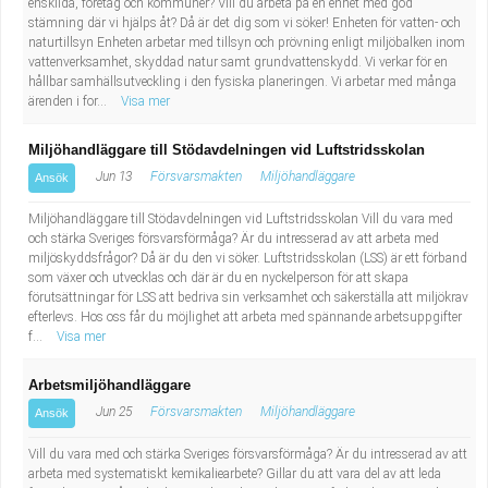
enskilda, företag och kommuner? Vill du arbeta på en enhet med god
stämning där vi hjälps åt? Då är det dig som vi söker! Enheten för vatten- och
naturtillsyn Enheten arbetar med tillsyn och prövning enligt miljöbalken inom
vattenverksamhet, skyddad natur samt grundvattenskydd. Vi verkar för en
hållbar samhällsutveckling i den fysiska planeringen. Vi arbetar med många
ärenden i for...
Visa mer
Miljöhandläggare till Stödavdelningen vid Luftstridsskolan
Jun 13
Försvarsmakten
Miljöhandläggare
Ansök
Miljöhandläggare till Stödavdelningen vid Luftstridsskolan Vill du vara med
och stärka Sveriges försvarsförmåga? Är du intresserad av att arbeta med
miljöskyddsfrågor? Då är du den vi söker. Luftstridsskolan (LSS) är ett förband
som växer och utvecklas och där är du en nyckelperson för att skapa
förutsättningar för LSS att bedriva sin verksamhet och säkerställa att miljökrav
efterlevs. Hos oss får du möjlighet att arbeta med spännande arbetsuppgifter
f...
Visa mer
Arbetsmiljöhandläggare
Jun 25
Försvarsmakten
Miljöhandläggare
Ansök
Vill du vara med och stärka Sveriges försvarsförmåga? Är du intresserad av att
arbeta med systematiskt kemikaliearbete? Gillar du att vara del av att leda