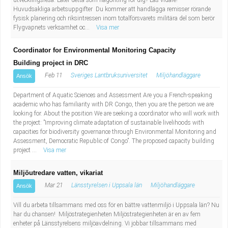
utvecklingsresa. Låter detta som någonting för dig? Läs vidare!
Huvudsakliga arbetsuppgifter Du kommer att handlägga remisser rörande
fysisk planering och riksintressen inom totalförsvarets militära del som berör
Flygvapnets verksamhet oc...
Visa mer
Coordinator for Environmental Monitoring Capacity
Building project in DRC
Feb 11
Sveriges Lantbruksuniversitet
Miljöhandläggare
Ansök
Department of Aquatic Sciences and Assessment Are you a French-speaking
academic who has familiarity with DR Congo, then you are the person we are
looking for. About the position We are seeking a coordinator who will work with
the project: ”Improving climate adaptation of sustainable livelihoods with
capacities for biodiversity governance through Environmental Monitoring and
Assessment, Democratic Republic of Congo”. The proposed capacity building
project ...
Visa mer
Miljöutredare vatten, vikariat
Mar 21
Länsstyrelsen i Uppsala län
Miljöhandläggare
Ansök
Vill du arbeta tillsammans med oss för en bättre vattenmiljö i Uppsala län? Nu
har du chansen! Miljöstrategienheten Miljöstrategienheten är en av fem
enheter på Länsstyrelsens miljöavdelning. Vi jobbar tillsammans med