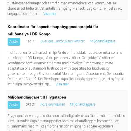
tillståndsansökningar och samråd med myndigheter och kommuner. Ta
chansen att bidra till Vattenfalls framgång – ansök idag och bli en del av ett
engagerat och fram...
Visa mer
Koordinator för kapacitetsuppbyggnadsprojekt för
miljöanalys i DR Kongo
Feb 11
Sveriges Lantbruksuniversitet
Miljöhandläggare
Ansök
Institutionen för vatten och miljö Är du en fransktalande akademiker som har
kunskap om DR Kongo, så du personen vi söker. Om jobbet Vi söker en
koordinator som kommer att arbeta med projektet: "Improving climate
adaptation of sustainable livelihoods with capacities for biodiversity
governance through Environmental Monitoring and Assessment, Democratic
Republic of Congo". Det föreslagna kapacitetsuppbyggnadsprojektet syftar till
att hjälpa Demokratiska rep...
Visa mer
Miljöhandläggare till Flygstaben
Okt 24
Försvarsmakten
Miljöhandläggare
Ansök
Flygvapnet är en organisation som ständigt utvecklas för att möta framtidens
krav. Huvudsakliga arbetsuppgifter Som miljöhandläggare kommer du att
tillsammans med miljösamordnaren och miljöhandläggare koordinera