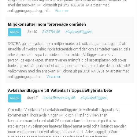
med din ansökan! Miljökonsult på SYSTRA SYSTRA arbetar med
anläggningsuppdrag, inf...
Visa mer
Miljökonsulter inom förorenade områden
Jun 10
SYSTRA AB
Miljöhandläggare
Ansök
SYSTRA gör en nystart inom miljöområdet och söker dig är du sugen på att
utveckla vår verksamhet inom förorenade områden och samtidigt vara en del i
arbetet med att skapa framtidens infrastruktur. Vi lägger stor vikt vid
personliga egenskaper, eftersträvar en mångfald på arbetsplatsen och söker
både dig med lång erfarenhet och dig som är mer junior. Låter detta lockande?
Välkommen med din ansökan! Miljökonsult på SYSTRA SYSTRA arbetar med
anläggningsuppdra...
Visa mer
Avtalshandläggare till Vattenfall i Uppsala/hybridarbete
Aug 17
Lernia Bemanning AB
Miljöhandläggare
Ansök
Om rollen Vi söker två st avtalshandläggare för Vattenfall i Uppsala. Ni
kommer att tillhöra avdelningen Miljö och Tillstånd vilken är en
konsultverksamhet med otalt 26 medarbetare stationerade på 6 olika
etableringar. Avdelningen hanterar bland annat avtal och tillstånds ärenden
inom energibranschen vid utbyggnad av elnätet. Arbetsuppgifter Som