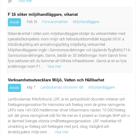
ge...
Visa mer
F 16 söker miljöhandläggare, vikariat
Feb 16
Försvarsmakten
Miljöhandläggare
Ansök
Sökande enhet I rollen som miljöhandläggare stödjer du verksamheten med
specialistkompetens inom miljö- och hälsoskyddsområdet kopplat till bl. a
tillståndspliktig och anmälningspliktig miljöfarlig verksamhet.
Miljöhandläggaren ingår i Garnisonsavdelningen vid Upplands flygflottilj F16.
Garnisonsavdelningen, GarnA, består av 35 befattningar. Inom GarnA finns
fyra sektioner och du kommer att tillhöra Infrasektionen. GarnA är en av fyra
avdelningar inom F1...
Visa mer
Verksamhetsutvecklare Miljö, Vatten och Hållbarhet
Maj 7
Lantbrukarnas Ekonomi- AB
Miljöhandläggare
Ansök
Lantbrukarnas Riksförbund, LRF, är en partipolitiskt obunden intresse- och
företagarorganisation för människor och företag inom de gröna näringarna.
LRFs nära 140 000 medlemmar driver tillsammans nästan 70 000 företag
och det gröna näringslivet står för lite mer än 4 procent av Sveriges BNP och vi
är därmed Sveriges största småföretagarorganisation. LRF medverkar till
utveckling av företag och företagare med jord, skog, trädgård och
landsbygdens miljö som ...
Visa mer