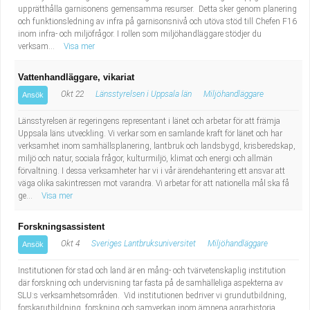
upprätthålla garnisonens gemensamma resurser. Detta sker genom planering
och funktionsledning av infra på garnisonsnivå och utöva stöd till Chefen F16
inom infra- och miljöfrågor. I rollen som miljöhandläggare stödjer du
verksam...
Visa mer
Vattenhandläggare, vikariat
Okt 22
Länsstyrelsen i Uppsala län
Miljöhandläggare
Ansök
Länsstyrelsen är regeringens representant i länet och arbetar för att främja
Uppsala läns utveckling. Vi verkar som en samlande kraft för länet och har
verksamhet inom samhällsplanering, lantbruk och landsbygd, krisberedskap,
miljö och natur, sociala frågor, kulturmiljö, klimat och energi och allmän
förvaltning. I dessa verksamheter har vi i vår ärendehantering ett ansvar att
väga olika sakintressen mot varandra. Vi arbetar för att nationella mål ska få
ge...
Visa mer
Forskningsassistent
Okt 4
Sveriges Lantbruksuniversitet
Miljöhandläggare
Ansök
Institutionen för stad och land är en mång- och tvärvetenskaplig institution
där forskning och undervisning tar fasta på de samhälleliga aspekterna av
SLU:s verksamhetsområden. Vid institutionen bedriver vi grundutbildning,
forskarutbildning, forskning och samverkan inom ämnena agrarhistoria,