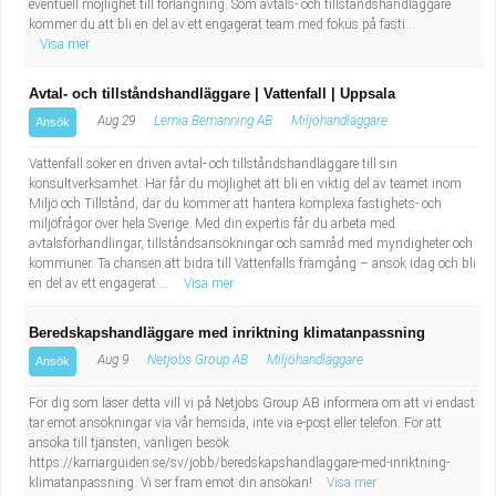
eventuell möjlighet till förlängning. Som avtals- och tillståndshandläggare
kommer du att bli en del av ett engagerat team med fokus på fasti...
Visa mer
Avtal- och tillståndshandläggare | Vattenfall | Uppsala
Aug 29
Lernia Bemanning AB
Miljöhandläggare
Ansök
Vattenfall söker en driven avtal- och tillståndshandläggare till sin
konsultverksamhet. Här får du möjlighet att bli en viktig del av teamet inom
Miljö och Tillstånd, där du kommer att hantera komplexa fastighets- och
miljöfrågor över hela Sverige. Med din expertis får du arbeta med
avtalsförhandlingar, tillståndsansökningar och samråd med myndigheter och
kommuner. Ta chansen att bidra till Vattenfalls framgång – ansök idag och bli
en del av ett engagerat ...
Visa mer
Beredskapshandläggare med inriktning klimatanpassning
Aug 9
Netjobs Group AB
Miljöhandläggare
Ansök
För dig som läser detta vill vi på Netjobs Group AB informera om att vi endast
tar emot ansökningar via vår hemsida, inte via e-post eller telefon. För att
ansöka till tjänsten, vänligen besök
https://karriarguiden.se/sv/jobb/beredskapshandlaggare-med-inriktning-
klimatanpassning. Vi ser fram emot din ansökan!
Visa mer