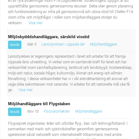
en av fyra avdelningar inom F16 Logistikenhet. Avdelningens uppgift är att
upprätthålla garnisonens gemensamma resurser. Detta sker genom planering
och funktionsledning av infra på garnisonsnivå och utöva stöd till Chefen F16
inom infra- och miljöfrågor. I rollen som miljöhandläggare stödjer du
verksam...
Visa mer
MIljöskydddshandläggare, särskild visstid
Mar 5
Länsstyrelsen i Uppsala län
Miljöhandläggare
Ansök
Länsstyrelsen är regeringens representant i länet och arbetar för att främja
Uppsala läns utveckling. Vi verkar som en samlande kraft för länet och har
verksamhet inom samhällsplanering, lantbruk och landsbygd, krisberedskap,
miljö och natur, sociala frågor, kulturmiljö, klimat och energi och allmän
förvaltning. I dessa verksamheter har vi i vår ärendehantering ett ansvar att
väga olika sakintressen mot varandra. Vi arbetar för att nationella mål ska få
ge...
Visa mer
Miljöhandläggare till Flygstaben
Nov 10
Försvarsmakten
Miljöhandläggare
Ansök
Flygvapnet organiserar, leder och utbildar flyg-, bas- och ledningsförband. I
samverkan med mark- och sjöstridskrafter genomförs gemensamma
operationer såväl nationellt som internationellt tillsammans med andra