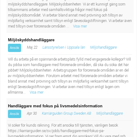
miljöskyddshandläggare. Miljöskyddsenheten Vi är ett kunnigt gäng som
tillsammans arbetar med samhällsviktiga frågor med fokus på
miljöskyddsområdet. Vi arbetar bland annat med prövning och tillsyn av
miljöfarlig verksamhet samt tillsyn enligt Sevesolagstiftningen. Vi arbetar även
med tillsyn över förorenade områden ...
Visa mer
Miljöskyddshandläggare
Maj 22
Länsstyrelsen i Uppsala län
Miljöhandläggare
Ansök
Vill du arbeta på en spännande arbetsplats fylld med engagerade kollegor? Vill
du jobba som handläggare med förorenade områden, då ska du söka det här
jobbet! Miljöskyddsenheten Arbetsgruppen för förorenade områden är en del
av miljöskyddsenheten. Förutom arbetet med förorenade områden arbetar vi
bland annat med prövning och tillsyn av miljöfarlig verksamhet samt tillsyn
enligt Sevesolagstiftningen. Vi arbetar även med tillsyn enligt lagen om
allmänna...
Visa mer
Handläggare med fokus på livsmedelsinformation
Apr 30
Karriärguiden Group Sweden AB
Miljöhandläggare
Ansök
Vi söker för kunds räkning. För att ansöka till tjänsten, vänligen besök
https://karriarguiden.se/sv/jobb/handlaggare-med-fokus-pa-
livsmedelsinformation. Vi ser fram emot din ansökan! Vill du vara med och