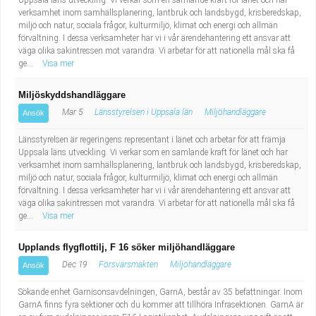
Uppsala läns utveckling. Vi verkar som en samlande kraft för länet och har
verksamhet inom samhällsplanering, lantbruk och landsbygd, krisberedskap,
miljö och natur, sociala frågor, kulturmiljö, klimat och energi och allmän
förvaltning. I dessa verksamheter har vi i vår ärendehantering ett ansvar att
väga olika sakintressen mot varandra. Vi arbetar för att nationella mål ska få
ge...
Visa mer
Miljöskyddshandläggare
Mar 5
Länsstyrelsen i Uppsala län
Miljöhandläggare
Ansök
Länsstyrelsen är regeringens representant i länet och arbetar för att främja
Uppsala läns utveckling. Vi verkar som en samlande kraft för länet och har
verksamhet inom samhällsplanering, lantbruk och landsbygd, krisberedskap,
miljö och natur, sociala frågor, kulturmiljö, klimat och energi och allmän
förvaltning. I dessa verksamheter har vi i vår ärendehantering ett ansvar att
väga olika sakintressen mot varandra. Vi arbetar för att nationella mål ska få
ge...
Visa mer
Upplands flygflottilj, F 16 söker miljöhandläggare
Dec 19
Försvarsmakten
Miljöhandläggare
Ansök
Sökande enhet Garnisonsavdelningen, GarnA, består av 35 befattningar. Inom
GarnA finns fyra sektioner och du kommer att tillhöra Infrasektionen. GarnA är