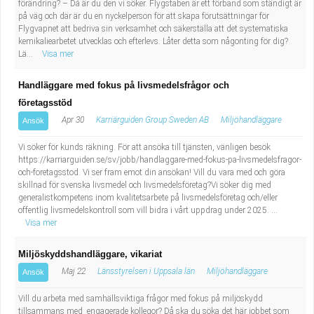
förändring? – Då är du den vi söker. Flygstaben är ett förband som ständigt är
på väg och där är du en nyckelperson för att skapa förutsättningar för
Flygvapnet att bedriva sin verksamhet och säkerställa att det systematiska
kemikaliearbetet utvecklas och efterlevs. Låter detta som någonting för dig?
Lä...
Visa mer
Handläggare med fokus på livsmedelsfrågor och
företagsstöd
Apr 30
Karriärguiden Group Sweden AB
Miljöhandläggare
Ansök
Vi söker för kunds räkning. För att ansöka till tjänsten, vänligen besök
https://karriarguiden.se/sv/jobb/handlaggare-med-fokus-pa-livsmedelsfragor-
och-foretagsstod. Vi ser fram emot din ansökan! Vill du vara med och göra
skillnad för svenska livsmedel och livsmedelsföretag?Vi söker dig med
generalistkompetens inom kvalitetsarbete på livsmedelsföretag och/eller
offentlig livsmedelskontroll som vill bidra i vårt uppdrag under 2025. ...
Visa mer
Miljöskyddshandläggare, vikariat
Maj 22
Länsstyrelsen i Uppsala län
Miljöhandläggare
Ansök
Vill du arbeta med samhällsviktiga frågor med fokus på miljöskydd
tillsammans med engagerade kollegor? Då ska du söka det här jobbet som