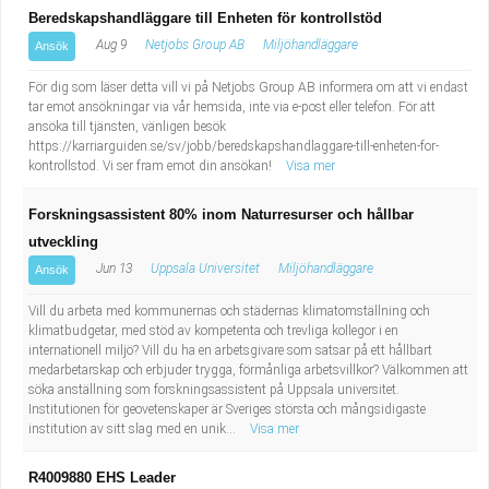
Beredskapshandläggare till Enheten för kontrollstöd
Aug 9
Netjobs Group AB
Miljöhandläggare
Ansök
För dig som läser detta vill vi på Netjobs Group AB informera om att vi endast
tar emot ansökningar via vår hemsida, inte via e-post eller telefon. För att
ansöka till tjänsten, vänligen besök
https://karriarguiden.se/sv/jobb/beredskapshandlaggare-till-enheten-for-
kontrollstod. Vi ser fram emot din ansökan!
Visa mer
Forskningsassistent 80% inom Naturresurser och hållbar
utveckling
Jun 13
Uppsala Universitet
Miljöhandläggare
Ansök
Vill du arbeta med kommunernas och städernas klimatomställning och
klimatbudgetar, med stöd av kompetenta och trevliga kollegor i en
internationell miljö? Vill du ha en arbetsgivare som satsar på ett hållbart
medarbetarskap och erbjuder trygga, förmånliga arbetsvillkor? Välkommen att
söka anställning som forskningsassistent på Uppsala universitet.
Institutionen för geovetenskaper är Sveriges största och mångsidigaste
institution av sitt slag med en unik...
Visa mer
R4009880 EHS Leader