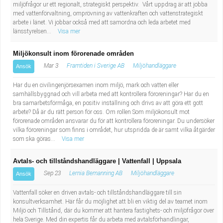
miljöfrågor ur ett regionalt, strategiskt perspektiv. Vårt uppdrag är att jobba
med vattenförvaltning, omprövning av vattenkraften och vattenstrategiskt
arbete i länet. Vi jobbar också med att samordna och leda arbetet med
länsstyrelsen...
Visa mer
Miljökonsult inom förorenade områden
Mar 3
Framtiden i Sverige AB
Miljöhandläggare
Ansök
Har du en civilingenjörsexamen inom miljö, mark och vatten eller
samhällsbyggnad och vill arbeta med att kontrollera föroreningar? Har du en
bra samarbetsförmåga, en positiv inställning och drivs av att göra ett gott
arbete? Då är du rätt person för oss. Om rollen Som miljökonsult mot
förorenade områden ansvarar du för att kontrollera föroreningar. Du undersöker
vilka föroreningar som finns i området, hur utspridda de är samt vilka åtgärder
som ska göras...
Visa mer
Avtals- och tillståndshandläggare | Vattenfall | Uppsala
Sep 23
Lernia Bemanning AB
Miljöhandläggare
Ansök
Vattenfall söker en driven avtals- och tillståndshandläggare till sin
konsultverksamhet. Här får du möjlighet att bli en viktig del av teamet inom
Miljö och Tillstånd, där du kommer att hantera fastighets- och miljöfrågor över
hela Sverige. Med din expertis får du arbeta med avtalsförhandlingar,