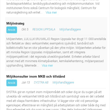
landskapsarkitektur, landsbygdsutveckling och miljökommunikation. Vid
institutionen finns också Centrum för biologisk mångfald, Centrum för
naturvägledning och enhet...
Visa mer
Miljöstrateg
Okt 5
REGION UPPSALA
Miljöhandläggare
Ansök
Miljöenheten, LUL\LLK\RU\MILJO Region Uppsala har drygt 11 000 anställda
och flertalet av dess verksamheter, exempelvis sjukvård, tandvård och
kollektivtrafik har en stor påverkan på den yttre miljön. Miljöenheten arbetar för
att minska Region Uppsalas miljöpåverkan, samt att integrera
miljöperspektivet i det regionala utvecklingsarbetet. Enheten arbetar bland
annat med att minimera klimatpåverkan, kemikaliehantering, miljöanpassad
upphandling, läkemede...
Visa mer
Miljökonsulter inom MKB och tillstånd
Jun 13
SYSTRA AB
Miljöhandläggare
Ansök
SYSTRA gör en nystart inom miljöområdet och söker dig är du sugen på att
utveckla vår verksamhet MKB och tillstånd och samtidigt vara en del i arbetet
med att skapa framtidens infrastruktur. Vi lägger stor vikt vid personliga
egenskaper, eftersträvar en mångfald på arbetsplatsen och söker både dig med
lång erfarenhet och dig som är mer junior. Låter detta lockande? Välkommen