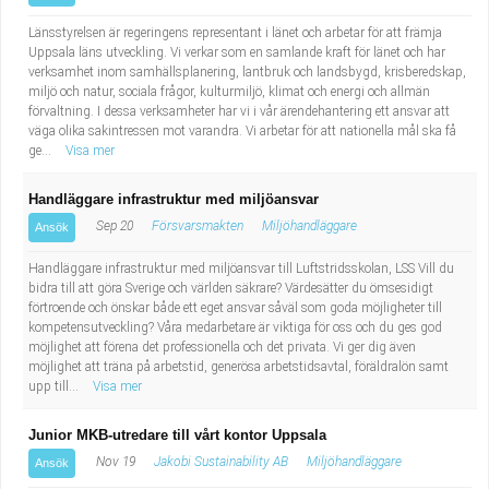
Länsstyrelsen är regeringens representant i länet och arbetar för att främja
Uppsala läns utveckling. Vi verkar som en samlande kraft för länet och har
verksamhet inom samhällsplanering, lantbruk och landsbygd, krisberedskap,
miljö och natur, sociala frågor, kulturmiljö, klimat och energi och allmän
förvaltning. I dessa verksamheter har vi i vår ärendehantering ett ansvar att
väga olika sakintressen mot varandra. Vi arbetar för att nationella mål ska få
ge...
Visa mer
Handläggare infrastruktur med miljöansvar
Sep 20
Försvarsmakten
Miljöhandläggare
Ansök
Handläggare infrastruktur med miljöansvar till Luftstridsskolan, LSS Vill du
bidra till att göra Sverige och världen säkrare? Värdesätter du ömsesidigt
förtroende och önskar både ett eget ansvar såväl som goda möjligheter till
kompetensutveckling? Våra medarbetare är viktiga för oss och du ges god
möjlighet att förena det professionella och det privata. Vi ger dig även
möjlighet att träna på arbetstid, generösa arbetstidsavtal, föräldralön samt
upp till...
Visa mer
Junior MKB-utredare till vårt kontor Uppsala
Nov 19
Jakobi Sustainability AB
Miljöhandläggare
Ansök