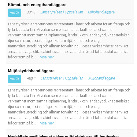
Klimat- och energihandläggare
Jun 3
Länsstyrelsen i Uppsala län
Miljöhandläggare
Ansök
Länsstyrelsen är regeringens representant i länet och arbetar för att främja och
lyfta Uppsala län. Vi verkar som en samlande kraft för länet och har
verksamhet inom samhällsplanering, lantbruk och landsbygd, krisberedskap,
djur och natur, sociala frågor, kulturmiljö, klimat och energi,
näringslivsutveckling och allmän förvaltning. I dessa verksamheter har vi ett
ansvar att väga olika sakintressen mot varandra för att fatta beslut och driva
frågor som på b...
Visa mer
Miljöskyddshandläggare
Aug 4
Länsstyrelsen i Uppsala län
Miljöhandläggare
Ansök
Länsstyrelsen är regeringens representant i länet och arbetar för att främja och
lyfta Uppsala län. Vi verkar som en samlande kraft för länet och har
verksamhet inom samhällsplanering, lantbruk och landsbygd, krisberedskap,
djur och natur, sociala frågor, kulturmiljö, klimat och energi,
näringslivsutveckling och allmän förvaltning. I dessa verksamheter har vi ett
ansvar att väga olika sakintressen mot varandra för att fatta beslut och driva
frågor som på b...
Visa mer
Hushållningssällskapet söker miljörådgivare till lantbruket