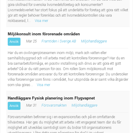
göra skillnad för svenska livsmedelsföretag och konsumenter?
Livsmedelsverket har stort fokus på att underlätta för företag att göra rätt vilket
gör att regler behöver förenklas och att livsmedelskontrollen ska vara
riskbaserad, l...
Visa mer
Miljökonsult inom förorenade områden
Mar 25
Framtiden i Sverige AB
Miljöhandläggare
Ansök
Har du en civilingenjörsexamen inom miljö, mark och vatten eller
samhällsbyggnad och vill arbeta med att kontrollera föroreningar? Har du en
bra samarbetsförmåga, en positiv inställning och drivs av att göra ett gott
arbete? Då är du rätt person för oss. Om rollen Som miljökonsult mot
förorenade områden ansvarar du för att kontrollera föroreningar. Du undersöker
vilka föroreningar som finns i området, hur utspridda de är samt vilka åtgärder
som ska göras...
Visa mer
Handläggare Fysisk planering inom Flygvapnet
Mar 31
Försvarsmakten
Miljöhandläggare
Ansök
Försvarsmakten befinner sig i en expansionsfas och på en omfattande
tillväxtresa. Här ges du möjlighet att arbeta i ett engagerat team där du får
möjlighet att utvecklas samtidigt som du bidrar till organisationens