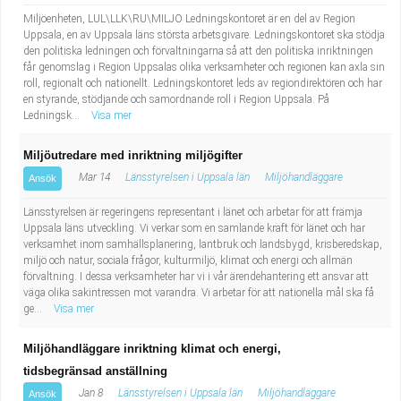
Miljöenheten, LUL\LLK\RU\MILJO Ledningskontoret är en del av Region
Uppsala, en av Uppsala läns största arbetsgivare. Ledningskontoret ska stödja
den politiska ledningen och förvaltningarna så att den politiska inriktningen
får genomslag i Region Uppsalas olika verksamheter och regionen kan axla sin
roll, regionalt och nationellt. Ledningskontoret leds av regiondirektören och har
en styrande, stödjande och samordnande roll i Region Uppsala. På
Ledningsk...
Visa mer
Miljöutredare med inriktning miljögifter
Mar 14
Länsstyrelsen i Uppsala län
Miljöhandläggare
Ansök
Länsstyrelsen är regeringens representant i länet och arbetar för att främja
Uppsala läns utveckling. Vi verkar som en samlande kraft för länet och har
verksamhet inom samhällsplanering, lantbruk och landsbygd, krisberedskap,
miljö och natur, sociala frågor, kulturmiljö, klimat och energi och allmän
förvaltning. I dessa verksamheter har vi i vår ärendehantering ett ansvar att
väga olika sakintressen mot varandra. Vi arbetar för att nationella mål ska få
ge...
Visa mer
Miljöhandläggare inriktning klimat och energi,
tidsbegränsad anställning
Jan 8
Länsstyrelsen i Uppsala län
Miljöhandläggare
Ansök