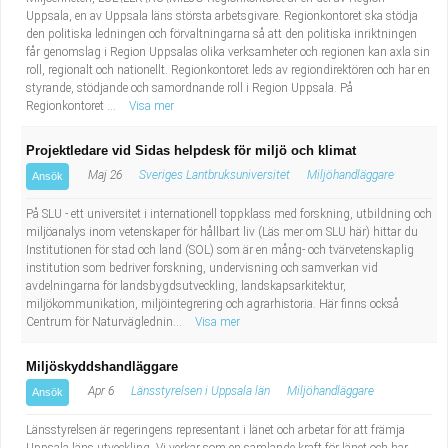
Uppsala, en av Uppsala läns största arbetsgivare. Regionkontoret ska stödja
den politiska ledningen och förvaltningarna så att den politiska inriktningen
får genomslag i Region Uppsalas olika verksamheter och regionen kan axla sin
roll, regionalt och nationellt. Regionkontoret leds av regiondirektören och har en
styrande, stödjande och samordnande roll i Region Uppsala. På
Regionkontoret ...
Visa mer
Projektledare vid Sidas helpdesk för miljö och klimat
Maj 26
Sveriges Lantbruksuniversitet
Miljöhandläggare
Ansök
På SLU - ett universitet i internationell toppklass med forskning, utbildning och
miljöanalys inom vetenskaper för hållbart liv (Läs mer om SLU här) hittar du
Institutionen för stad och land (SOL) som är en mång- och tvärvetenskaplig
institution som bedriver forskning, undervisning och samverkan vid
avdelningarna för landsbygdsutveckling, landskapsarkitektur,
miljökommunikation, miljöintegrering och agrarhistoria. Här finns också
Centrum för Naturväglednin...
Visa mer
Miljöskyddshandläggare
Apr 6
Länsstyrelsen i Uppsala län
Miljöhandläggare
Ansök
Länsstyrelsen är regeringens representant i länet och arbetar för att främja