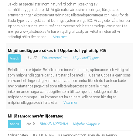
Jakobi är specialister inom naturvård och miljösäkring av
samhällsbyggnadsprojekt. Vi gör naturvärdesinventeringar, fördjupade
artinventeringar, ekosystemutredningar, tillståndsprövningar och MKB för de
flesta typer av projekt samt ledningssystem enligt ISO. Vi vägleder våra kunder
igenom planerings- och tillståndsprocesser och hittar smidiga lösningar. Läs
mer på www.jakobiab.se Vi har en tydlig tillväxtplan vilket innebär att vi
ständigt söker fler engag...
Visa mer
Miljöhandläggare sökes till Upplands flygflottilj, F16
Jun 27
Försvarsmakten
Miljöhandläggare
Ansök
Befattningen erbjuder Befattningen innebär en bred, spännande och viktig roll
som miljöhandläggare där du arbetar både med F 16 samt Uppsala garnisons
verksamhet. Ingen dag kommer att vara den andra lik och du hanterar både
mer omfattande projekt så som tillståndsprocesser parallellt med
inkommande frågor och uppgifter som till exempel bullerklagomål eller
miljöbedömningar. Du kommer att ha en nära kollega som likt dig är
miljöhandläggare och flertalet a...
Visa mer
Miljösamordnare/miljöstrateg
Apr 5
REGION UPPSALA
Miljöhandläggare
Ansök
Miljöenheten, LUL\LLK\RU\MILJO Regionkontoret är en del av Region