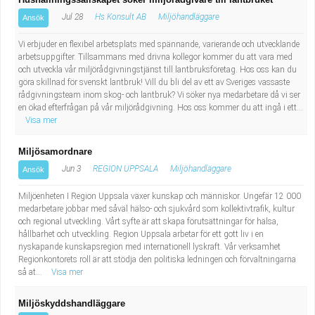
Jul 28
Hs Konsult AB
Miljöhandläggare
Ansök
Vi erbjuder en flexibel arbetsplats med spännande, varierande och utvecklande
arbetsuppgifter. Tillsammans med drivna kollegor kommer du att vara med
och utveckla vår miljörådgivningstjänst till lantbruksföretag. Hos oss kan du
göra skillnad för svenskt lantbruk! Vill du bli del av ett av Sveriges vassaste
rådgivningsteam inom skog- och lantbruk? Vi söker nya medarbetare då vi ser
en ökad efterfrågan på vår miljörådgivning. Hos oss kommer du att ingå i ett...
Visa mer
Miljösamordnare
Jun 3
REGION UPPSALA
Miljöhandläggare
Ansök
Miljöenheten I Region Uppsala växer kunskap och människor. Ungefär 12 000
medarbetare jobbar med såväl hälso- och sjukvård som kollektivtrafik, kultur
och regional utveckling. Vårt syfte är att skapa förutsättningar för hälsa,
hållbarhet och utveckling. Region Uppsala arbetar för ett gott liv i en
nyskapande kunskapsregion med internationell lyskraft. Vår verksamhet
Regionkontorets roll är att stödja den politiska ledningen och förvaltningarna
så at...
Visa mer
Miljöskyddshandläggare