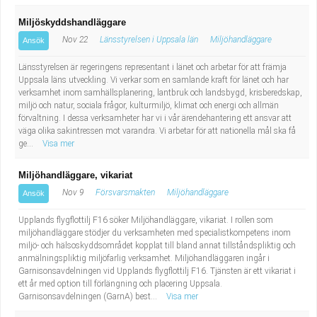
Miljöskyddshandläggare
Nov 22
Länsstyrelsen i Uppsala län
Miljöhandläggare
Ansök
Länsstyrelsen är regeringens representant i länet och arbetar för att främja
Uppsala läns utveckling. Vi verkar som en samlande kraft för länet och har
verksamhet inom samhällsplanering, lantbruk och landsbygd, krisberedskap,
miljö och natur, sociala frågor, kulturmiljö, klimat och energi och allmän
förvaltning. I dessa verksamheter har vi i vår ärendehantering ett ansvar att
väga olika sakintressen mot varandra. Vi arbetar för att nationella mål ska få
ge...
Visa mer
Miljöhandläggare, vikariat
Nov 9
Försvarsmakten
Miljöhandläggare
Ansök
Upplands flygflottilj F16 söker Miljöhandläggare, vikariat. I rollen som
miljöhandläggare stödjer du verksamheten med specialistkompetens inom
miljö- och hälsoskyddsområdet kopplat till bland annat tillståndspliktig och
anmälningspliktig miljöfarlig verksamhet. Miljöhandläggaren ingår i
Garnisonsavdelningen vid Upplands flygflottilj F16. Tjänsten är ett vikariat i
ett år med option till förlängning och placering Uppsala.
Garnisonsavdelningen (GarnA) best...
Visa mer