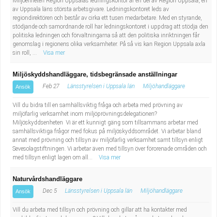
Miljöenheten Region Uppsalas ledningskontor är en del av Region Uppsala, en
Fastighetsskötare
Socialt arbete
av Uppsala läns största arbetsgivare. Ledningskontoret leds av
regiondirektören och består av cirka ett tusen medarbetare. Med en styrande,
stödjande och samordnande roll har ledningskontoret i uppdrag att stödja den
Informatör/Kommunikatör
Säkerhetsarbete
politiska ledningen och förvaltningarna så att den politiska inriktningen får
genomslag i regionens olika verksamheter. På så vis kan Region Uppsala axla
Brevbärare
Tekniskt arbete
sin roll, ...
Visa mer
Miljöskyddshandläggare, tidsbegränsade anställningar
Sjuksköterska, grundutbildad
Transport
Feb 27
Länsstyrelsen i Uppsala län
Miljöhandläggare
Ansök
Kock, storhushåll
Vill du bidra till en samhällsviktig fråga och arbeta med prövning av
miljöfarlig verksamhet inom miljöprövningsdelegationen?
Undersköterska, vård- o specialavd. o mottagning
Miljöskyddsenheten Vi är ett kunnigt gäng som tillsammans arbetar med
samhällsviktiga frågor med fokus på miljöskyddsområdet. Vi arbetar bland
annat med prövning och tillsyn av miljöfarlig verksamhet samt tillsyn enligt
Bibliotekarie
Sevesolagstiftningen. Vi arbetar även med tillsyn över förorenade områden och
med tillsyn enligt lagen om all...
Visa mer
Administrativ assistent
Naturvårdshandläggare
Dec 5
Länsstyrelsen i Uppsala län
Miljöhandläggare
Ansök
Lärare i gymnasiet
Vill du arbeta med tillsyn och prövning och gillar att ha kontakter med