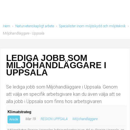
Industriell tillverkning
Behandlingsassistent/Socialpedagog
Installation, drift, underhåll
Tandsköterska
Hem
›
Naturvetenskapligt arbete
›
Specialister inom miljöskydd och miljöteknik
›
Kropps- och skönhetsvård
Budbilsförare
Miljöhandläggare
- Uppsala
Kultur, media, design
Tidningsbud/Tidningsdistributör
LEDIGA JOBB SOM
Militärt arbete
Lärare i fritidshem/Fritidspedagog
MILJÖHANDLÄGGARE I
UPPSALA
Naturbruk
Taxiförare/Taxichaufför
Se lediga jobb som Miljöhandläggare i Uppsala. Genom
Naturvetenskapligt arbete
Läkarsekreterare/Vårdadmin/Medicinsk
att välja en specifik arbetsgivare kan du även välja att se
alla jobb i Uppsala som finns hos arbetsgivaren.
sekreterare
Pedagogiskt arbete
Klimatstrateg
Lastbilsförare m.fl.
Sanering och renhållning
Mar 19
REGION UPPSALA
Miljöhandläggare
Ansök