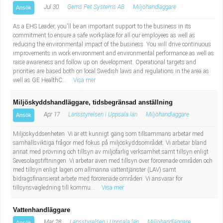
Jul 30
Gems Pet Systems AB
Miljöhandläggare
Ansök
As a EHS Leader, you'll be an important support to the business in its
commitment to ensure a safe workplace for all our employees as well as
reducing the environmental impact of the business. You will drive continuous
improvements in work environment and environmental performance as well as
raise awareness and follow up on development. Operational targets and
priorities are based both on local Swedish laws and regulations in the area as
well as GE HealthC...
Visa mer
Miljöskyddshandläggare, tidsbegränsad anställning
Apr 17
Länsstyrelsen i Uppsala län
Miljöhandläggare
Ansök
Miljöskyddsenheten Vi är ett kunnigt gäng som tillsammans arbetar med
samhällsviktiga frågor med fokus på miljöskyddsområdet. Vi arbetar bland
annat med prövning och tillsyn av miljöfarlig verksamhet samt tillsyn enligt
Sevesolagstiftningen. Vi arbetar även med tillsyn över förorenade områden och
med tillsyn enligt lagen om allmänna vattentjänster (LAV) samt
bidragsfinansierat arbete med förorenade områden. Vi ansvarar för
tillsynsvägledning till kommu...
Visa mer
Vattenhandläggare
Mar 28
Länsstyrelsen i Uppsala län
Miljöhandläggare
Ansök