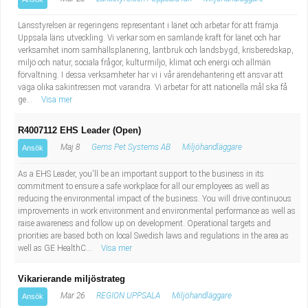
Länsstyrelsen är regeringens representant i länet och arbetar för att främja
Uppsala läns utveckling. Vi verkar som en samlande kraft för länet och har
verksamhet inom samhällsplanering, lantbruk och landsbygd, krisberedskap,
miljö och natur, sociala frågor, kulturmiljö, klimat och energi och allmän
förvaltning. I dessa verksamheter har vi i vår ärendehantering ett ansvar att
väga olika sakintressen mot varandra. Vi arbetar för att nationella mål ska få
ge...
Visa mer
R4007112 EHS Leader (Open)
Maj 8
Gems Pet Systems AB
Miljöhandläggare
Ansök
As a EHS Leader, you'll be an important support to the business in its
commitment to ensure a safe workplace for all our employees as well as
reducing the environmental impact of the business. You will drive continuous
improvements in work environment and environmental performance as well as
raise awareness and follow up on development. Operational targets and
priorities are based both on local Swedish laws and regulations in the area as
well as GE HealthC...
Visa mer
Vikarierande miljöstrateg
Mar 26
REGION UPPSALA
Miljöhandläggare
Ansök