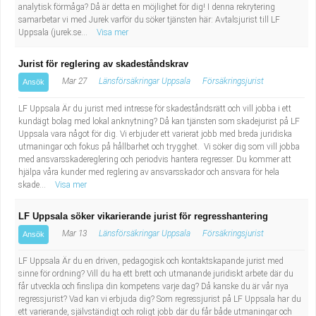
analytisk förmåga? Då är detta en möjlighet för dig! I denna rekrytering
samarbetar vi med Jurek varför du söker tjänsten här: Avtalsjurist till LF
Uppsala (jurek.se...
Visa mer
Jurist för reglering av skadeståndskrav
Mar 27
Länsförsäkringar Uppsala
Försäkringsjurist
Ansök
LF Uppsala Är du jurist med intresse för skadeståndsrätt och vill jobba i ett
kundägt bolag med lokal anknytning? Då kan tjänsten som skadejurist på LF
Uppsala vara något för dig. Vi erbjuder ett varierat jobb med breda juridiska
utmaningar och fokus på hållbarhet och trygghet. Vi söker dig som vill jobba
med ansvarsskadereglering och periodvis hantera regresser. Du kommer att
hjälpa våra kunder med reglering av ansvarsskador och ansvara för hela
skade...
Visa mer
LF Uppsala söker vikarierande jurist för regresshantering
Mar 13
Länsförsäkringar Uppsala
Försäkringsjurist
Ansök
LF Uppsala Är du en driven, pedagogisk och kontaktskapande jurist med
sinne för ordning? Vill du ha ett brett och utmanande juridiskt arbete där du
får utveckla och finslipa din kompetens varje dag? Då kanske du är vår nya
regressjurist? Vad kan vi erbjuda dig? Som regressjurist på LF Uppsala har du
ett varierande, självständigt och roligt jobb där du får både utmaningar och