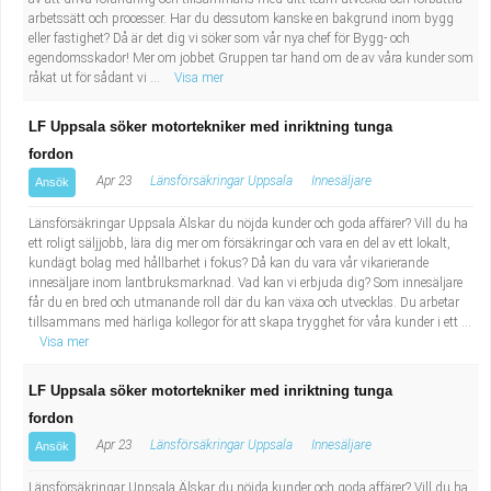
arbetssätt och processer. Har du dessutom kanske en bakgrund inom bygg
eller fastighet? Då är det dig vi söker som vår nya chef för Bygg- och
egendomsskador! Mer om jobbet Gruppen tar hand om de av våra kunder som
råkat ut för sådant vi ...
Visa mer
LF Uppsala söker motortekniker med inriktning tunga
fordon
Apr 23
Länsförsäkringar Uppsala
Innesäljare
Ansök
Länsförsäkringar Uppsala Älskar du nöjda kunder och goda affärer? Vill du ha
ett roligt säljjobb, lära dig mer om försäkringar och vara en del av ett lokalt,
kundägt bolag med hållbarhet i fokus? Då kan du vara vår vikarierande
innesäljare inom lantbruksmarknad. Vad kan vi erbjuda dig? Som innesäljare
får du en bred och utmanande roll där du kan växa och utvecklas. Du arbetar
tillsammans med härliga kollegor för att skapa trygghet för våra kunder i ett ...
Visa mer
LF Uppsala söker motortekniker med inriktning tunga
fordon
Apr 23
Länsförsäkringar Uppsala
Innesäljare
Ansök
Länsförsäkringar Uppsala Älskar du nöjda kunder och goda affärer? Vill du ha