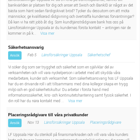
bankvärlden är platsen för dig och anser att Swish och BankID är något av det
bästa som hänt sedan färdigskivat bröd? Tycker du dessutom om att möta
människor, ge kvalificerad rådgivning och överträffa kundernas förväntningar?
Då kan vi ha rätt jobb åt dig. Som kundtjänstrådgivare bank hos oss på
Länsförsäkringar Uppsala är du kundernas första kontakt – antingen när de
kommer in på k...
Visa mer
Säkerhetsansvarig
Feb 5
Länsförsäkringar Uppsala
Säkerhetschef
Ansök
Vi söker dig som ser trygghet och säkerhet som en självklar del av
verksamheten och vill vara nyckelperson i arbetet med att skydda våra
medarbetare, kunder och verksamhet. Som säkerhetsansvarig hos LF Uppsala
har du en drivande roll i att tillsammans med dina kollegor skapa en trygg
miljö och en god säkerhetskultur. Du arbetar i första hand med
informationssäkerhet, kris- och kontinuitetshantering samt fysisk säkerhet. I
din roll har du nära kontakt med ...
Visa mer
Placeringsrådgivare till våra privatkunder
Nov 13
Länsförsäkringar Uppsala
Placeringsrådgivare
Ansök
LF Uppsala Har du stenkoll på finansmarknaden och vill vara våra kunders