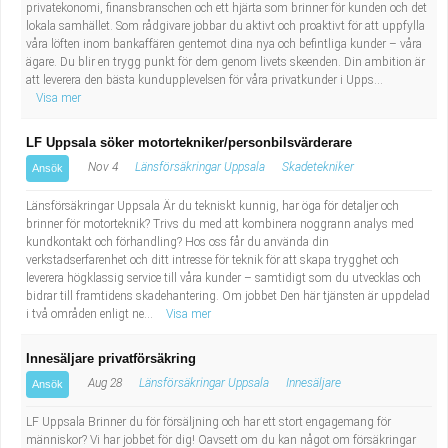
privatekonomi, finansbranschen och ett hjärta som brinner för kunden och det
lokala samhället. Som rådgivare jobbar du aktivt och proaktivt för att uppfylla
våra löften inom bankaffären gentemot dina nya och befintliga kunder – våra
ägare. Du blir en trygg punkt för dem genom livets skeenden. Din ambition är
att leverera den bästa kundupplevelsen för våra privatkunder i Upps...
Visa mer
LF Uppsala söker motortekniker/personbilsvärderare
Nov 4
Länsförsäkringar Uppsala
Skadetekniker
Ansök
Länsförsäkringar Uppsala Är du tekniskt kunnig, har öga för detaljer och
brinner för motorteknik? Trivs du med att kombinera noggrann analys med
kundkontakt och förhandling? Hos oss får du använda din
verkstadserfarenhet och ditt intresse för teknik för att skapa trygghet och
leverera högklassig service till våra kunder – samtidigt som du utvecklas och
bidrar till framtidens skadehantering. Om jobbet Den här tjänsten är uppdelad
i två områden enligt ne...
Visa mer
Innesäljare privatförsäkring
Aug 28
Länsförsäkringar Uppsala
Innesäljare
Ansök
LF Uppsala Brinner du för försäljning och har ett stort engagemang för
människor? Vi har jobbet för dig! Oavsett om du kan något om försäkringar