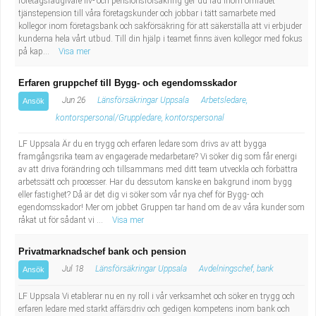
företagsrådgivare liv- och pensionsförsäkring ger du råd inom området
tjänstepension till våra företagskunder och jobbar i tätt samarbete med
kollegor inom företagsbank och sakförsäkring för att säkerställa att vi erbjuder
kunderna hela vårt utbud. Till din hjälp i teamet finns även kollegor med fokus
på kap...
Visa mer
Erfaren gruppchef till Bygg- och egendomsskador
Jun 26
Länsförsäkringar Uppsala
Arbetsledare,
Ansök
kontorspersonal/Gruppledare, kontorspersonal
LF Uppsala Är du en trygg och erfaren ledare som drivs av att bygga
framgångsrika team av engagerade medarbetare? Vi söker dig som får energi
av att driva förändring och tillsammans med ditt team utveckla och förbättra
arbetssätt och processer. Har du dessutom kanske en bakgrund inom bygg
eller fastighet? Då är det dig vi söker som vår nya chef för Bygg- och
egendomsskador! Mer om jobbet Gruppen tar hand om de av våra kunder som
råkat ut för sådant vi ...
Visa mer
Privatmarknadschef bank och pension
Jul 18
Länsförsäkringar Uppsala
Avdelningschef, bank
Ansök
LF Uppsala Vi etablerar nu en ny roll i vår verksamhet och söker en trygg och
erfaren ledare med starkt affärsdriv och gedigen kompetens inom bank och