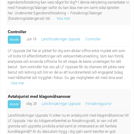
egendomsförsäkring kan vara något för dig?! I denna rekrytering samarbetar vi
med FörsäkringsTalanger varför du kan läsa mer om samt söka tjänsten
här: Underwriter Egendomsförsäkring – FörsäkringsTalanger
(forsakringstalanger.se) Väl...
Visa mer
Controller
Jun 19
Länsförsäkringar Uppsala
Controller
Ansök
LF Uppsala Det här är jobbet för dig som älskar siffror extra mycket och som
vill bidra till affärsförbättringar och verksamhetsutveckling. Som kan förstå,
analysera och använda siffrorna för att skapa de bästa underlagen för rätt
beslut. Som controller hos oss på LF Uppsala får du chansen att jobba nära
beslut och ledning och blir en del av ett kundorienterat och engagerat bolag
med hållbarhet och trygghet i fokus. Du ges möjligheten att med dina anal...
Visa mer
Avtalsjurist med klagomålsansvar
Maj 28
Länsförsäkringar Uppsala
Försäkringsjurist
Ansök
Länsförsäkringar Uppsala Vi söker nu en avtalsjurist med klagomålsansvar till
LF Uppsala. Har du tidigare erfarenhet av försäkringsrätt, är van vid att
granska och upprätta juridiska avtal samt är intresserad av att hantera
kundklagomål? Är du dessutom trygg i dig själv samt besitter en god