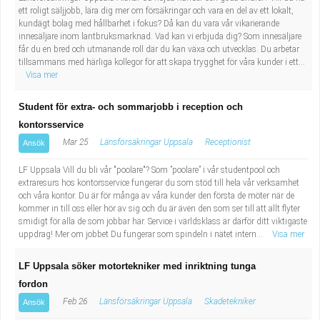
ett roligt säljjobb, lära dig mer om försäkringar och vara en del av ett lokalt,
kundägt bolag med hållbarhet i fokus? Då kan du vara vår vikarierande
innesäljare inom lantbruksmarknad. Vad kan vi erbjuda dig? Som innesäljare
får du en bred och utmanande roll där du kan växa och utvecklas. Du arbetar
tillsammans med härliga kollegor för att skapa trygghet för våra kunder i ett...
Visa mer
Student för extra- och sommarjobb i reception och
kontorsservice
Mar 25
Länsförsäkringar Uppsala
Receptionist
Ansök
LF Uppsala Vill du bli vår "poolare"? Som ”poolare” i vår studentpool och
extraresurs hos kontorsservice fungerar du som stöd till hela vår verksamhet
och våra kontor. Du är för många av våra kunder den första de möter när de
kommer in till oss eller hör av sig och du är även den som ser till att allt flyter
smidigt för alla de som jobbar här. Service i världsklass är därför ditt viktigaste
uppdrag! Mer om jobbet Du fungerar som spindeln i nätet intern...
Visa mer
LF Uppsala söker motortekniker med inriktning tunga
fordon
Feb 26
Länsförsäkringar Uppsala
Skadetekniker
Ansök