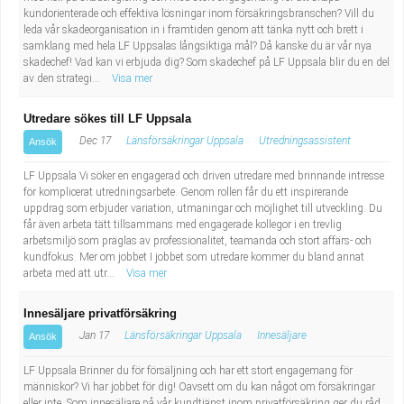
kundorienterade och effektiva lösningar inom försäkringsbranschen? Vill du
leda vår skadeorganisation in i framtiden genom att tänka nytt och brett i
samklang med hela LF Uppsalas långsiktiga mål? Då kanske du är vår nya
skadechef! Vad kan vi erbjuda dig? Som skadechef på LF Uppsala blir du en del
av den strategi...
Visa mer
Utredare sökes till LF Uppsala
Dec 17
Länsförsäkringar Uppsala
Utredningsassistent
Ansök
LF Uppsala Vi söker en engagerad och driven utredare med brinnande intresse
för komplicerat utredningsarbete. Genom rollen får du ett inspirerande
uppdrag som erbjuder variation, utmaningar och möjlighet till utveckling. Du
får även arbeta tätt tillsammans med engagerade kollegor i en trevlig
arbetsmiljö som präglas av professionalitet, teamanda och stort affärs- och
kundfokus. Mer om jobbet I jobbet som utredare kommer du bland annat
arbeta med att utr...
Visa mer
Innesäljare privatförsäkring
Jan 17
Länsförsäkringar Uppsala
Innesäljare
Ansök
LF Uppsala Brinner du för försäljning och har ett stort engagemang för
människor? Vi har jobbet för dig! Oavsett om du kan något om försäkringar
eller inte. Som innesäljare på vår kundtjänst inom privatförsäkring ger du råd