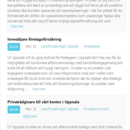
karta och trygga kompass i i investeringsdjungeln? Vi söker nu dig som vill
komplettera vårt team av privatrådgivare och lägga full fokus på att proaktivt
utveckla våra kunders sparande och kapitalplaceringar. I det här jobbet får du
förtroendet att utifrån din specialistkompetens inom placeringar hjälpa våra
kunder att hitta rätt väg till bästa möjliga kapitalförvaltning och värd...
Visa mer
Innesäljare företagsförsäkring
Nov 12
Länsförsäkringar Uppsala
Innesäljare
Ansök
LF Uppsala Vill du göra skillnad för företagare i Uppsala län? Hos oss får du
möjligheten att kombinera affärsmannaskap med samhällsengagemang och
bidra till ett hållbart och tryggt näringsliv. Vi söker nu en proaktiv och
engagerad innesäljare som vill växa tillsammans med oss! I rollen som
innesäljare får du en bred och utvecklande tjänst där du hjälper våra företags-
och lantbrukskunder att hitta rätt försäkringslösningar. Du arbetar med
rådgivning, ...
Visa mer
Privatrådgivare till vårt kontor i Uppsala
Nov 13
Länsförsäkringar Uppsala
Privatekonomisk
Ansök
rådgivare
LF Uppsala Vi söker en driven och affärsinriktat kollega med stort intresse för