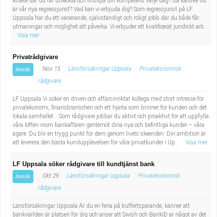
arbete där du får utveckla och finslipa din kompetens varje dag? Då kanske du
är vår nya regressjurist? Vad kan vi erbjuda dig? Som regressjurist på LF
Uppsala har du ett varierande, självständigt och roligt jobb där du både får
utmaningar och möjlighet att påverka. Vi erbjuder ett kvalificerat juridiskt arb...
Visa mer
Privatrådgivare
Nov 15
Länsförsäkringar Uppsala
Privatekonomisk
Ansök
rådgivare
LF Uppsala Vi söker en driven och affärsinriktat kollega med stort intresse för
privatekonomi, finansbranschen och ett hjärta som brinner för kunden och det
lokala samhället. Som rådgivare jobbar du aktivt och proaktivt för att uppfylla
våra löften inom bankaffären gentemot dina nya och befintliga kunder – våra
ägare. Du blir en trygg punkt för dem genom livets skeenden. Din ambition är
att leverera den bästa kundupplevelsen för våra privatkunder i Up...
Visa mer
LF Uppsala söker rådgivare till kundtjänst bank
Okt 29
Länsförsäkringar Uppsala
Privatekonomisk
Ansök
rådgivare
Länsförsäkringar Uppsala Är du en fena på buffertsparande, känner att
bankvärlden är platsen för dig och anser att Swish och BankID är något av det