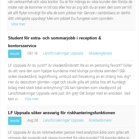
vår verksamhet och våra kontor. Du är för många av våra kunder den första de
möter när de kommer in till oss eller hör av sig och du är även den som ser till
att allt flyter smidigt för alla de som jobbar här. Service i världsklass är därför
ditt viktigaste uppdrag! Mer om jobbet Du fungerar som spindeln ...
Visa mer
Student för extra- och sommarjobb i reception &
kontorsservice
Okt 16
Länsförsäkringar Uppsala
Skadereglerare
Ansök
LF Uppsala Är du jurist? Är skadeståndsrätt lite av en personlig favorit? Gillar
du att vara den som hjälper kunderna med kluriga juridiska ärenden? Slår
orden skadestånd, lagstiftning, ombud och försäkring an en sträng hos dig?
Har du dessutom glimten i ögat och skulle gilla att jobba hos ett kundägt
bolag med stark lokal anknytning? Då kan tjänsten som skadejurist på
Länsförsäkringar Uppsala vara just din grej! Det börjar med en ansökan. Vad
kan vi...
Visa mer
LF Uppsala söker ansvarig för riskhanteringsfunktionen
Aug 28
Länsförsäkringar Uppsala
Riskbedömare
Ansök
LF Uppsala Är du en riskmedveten person med analytisk ådra som gillar att
utmana det invanda och skapa trygghet för våra kunder? Då kanske detta är