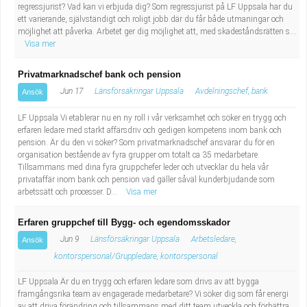
regressjurist? Vad kan vi erbjuda dig? Som regressjurist på LF Uppsala har du
ett varierande, självständigt och roligt jobb där du får både utmaningar och
möjlighet att påverka. Arbetet ger dig möjlighet att, med skadeståndsrätten s...
Visa mer
Privatmarknadschef bank och pension
Jun 17
Länsförsäkringar Uppsala
Avdelningschef, bank
Ansök
LF Uppsala Vi etablerar nu en ny roll i vår verksamhet och söker en trygg och
erfaren ledare med starkt affärsdriv och gedigen kompetens inom bank och
pension. Är du den vi söker? Som privatmarknadschef ansvarar du för en
organisation bestående av fyra grupper om totalt ca 35 medarbetare.
Tillsammans med dina fyra gruppchefer leder och utvecklar du hela vår
privataffär inom bank och pension vad gäller såväl kunderbjudande som
arbetssätt och processer. D...
Visa mer
Erfaren gruppchef till Bygg- och egendomsskador
Jun 9
Länsförsäkringar Uppsala
Arbetsledare,
Ansök
kontorspersonal/Gruppledare, kontorspersonal
LF Uppsala Är du en trygg och erfaren ledare som drivs av att bygga
framgångsrika team av engagerade medarbetare? Vi söker dig som får energi
av att driva förändring och tillsammans med ditt team utveckla och förbättra