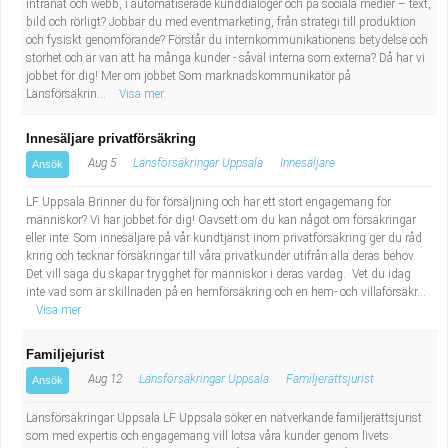
intranät och webb, i automatiserade kunddialoger och på sociala medier – text,
bild och rörligt? Jobbar du med eventmarketing, från strategi till produktion
och fysiskt genomförande? Förstår du internkommunikationens betydelse och
storhet och är van att ha många kunder - såväl interna som externa? Då har vi
jobbet för dig! Mer om jobbet Som marknadskommunikatör på
Länsförsäkrin...
Visa mer
Innesäljare privatförsäkring
Aug 5
Länsförsäkringar Uppsala
Innesäljare
Ansök
LF Uppsala Brinner du för försäljning och har ett stort engagemang för
människor? Vi har jobbet för dig! Oavsett om du kan något om försäkringar
eller inte. Som innesäljare på vår kundtjänst inom privatförsäkring ger du råd
kring och tecknar försäkringar till våra privatkunder utifrån alla deras behov.
Det vill säga du skapar trygghet för människor i deras vardag. Vet du idag
inte vad som är skillnaden på en hemförsäkring och en hem- och villaförsäkr...
Visa mer
Familjejurist
Aug 12
Länsförsäkringar Uppsala
Familjerättsjurist
Ansök
Länsförsäkringar Uppsala LF Uppsala söker en nätverkande familjerättsjurist
som med expertis och engagemang vill lotsa våra kunder genom livets