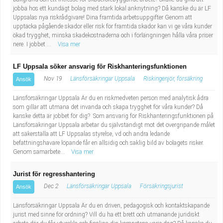
jobba hos ett kundägt bolag med stark lokal anknytning? Då kanske du är LF
Uppsalas nya riskrådgivare! Dina framtida arbetsuppgifter Genom att
upptäcka pågående skador eller risk för framtida skador kan vi ge våra kunder
ökad trygghet, minska skadekostnaderna och i förlängningen hålla våra priser
nere. I jobbet ...
Visa mer
LF Uppsala söker ansvarig för Riskhanteringsfunktionen
Nov 19
Länsförsäkringar Uppsala
Riskingenjör, försäkring
Ansök
Länsförsäkringar Uppsala Är du en riskmedveten person med analytisk ådra
som gillar att utmana det invanda och skapa trygghet för våra kunder? Då
kanske detta är jobbet för dig? Som ansvarig för Riskhanteringsfunktionen på
Länsförsäkringar Uppsala arbetar du självständigt mot det övergripande målet
att säkerställa att LF Uppsalas styrelse, vd och andra ledande
befattningshavare löpande får en allsidig och saklig bild av bolagets risker.
Genom samarbete...
Visa mer
Jurist för regresshantering
Dec 2
Länsförsäkringar Uppsala
Försäkringsjurist
Ansök
Länsförsäkringar Uppsala Är du en driven, pedagogisk och kontaktskapande
jurist med sinne för ordning? Vill du ha ett brett och utmanande juridiskt