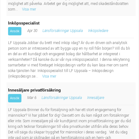
möjlighet att påverka. Arbetet ger dig möjlighet att, med skadeståndsrätten
som...
Visa mer
Inköpsspecialist
Apr 30
Länsförsäkringar Uppsala
Inköpsledare
Ansök
LF Uppsala Jobbar du brett med inköp idag? Är du en driven och analytisk
person som är intresserad av att bygga upp en ny roll från början? Vill du bli
en del av ett kundägt och engagerat bolag där hållbarhet är integrerat i
verksamheten? Då kanske du är vår nya inköpsspecialist. I denna rekrytering
samarbetar vi med företaget Inköpsdesign varför du kan läsa mer om samt
söka tjänsten här: Inköpsspecialist till LF Uppsala – Inköpsdesign
(inkopsdesign.se...
Visa mer
Innesäljare privatförsäkring
Mar 6
Länsförsäkringar Uppsala
Innesäljare
Ansök
LF Uppsala Brinner du för försäljning och har ett stort engagemang för
människor? Vi har jobbet för dig! Oavsett om du kan något om försäkringar
eller inte. Som innesäljare på vår kundtjänst inom privatförsäkring ger du råd
kring och tecknar försäkringar till våra privatkunder utifrån alla deras behov.
Det vill säga du skapar trygghet för människor i deras vardag. Vet du idag
inte vad som är skillnaden på en hemförsäkring och en hem- och