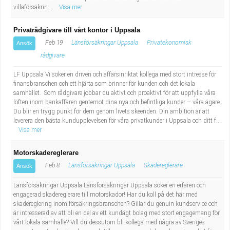
villaförsäkrin...
Visa mer
Privatrådgivare till vårt kontor i Uppsala
Feb 19
Länsförsäkringar Uppsala
Privatekonomisk
Ansök
rådgivare
LF Uppsala Vi söker en driven och affärsinriktat kollega med stort intresse för
finansbranschen och ett hjärta som brinner för kunden och det lokala
samhället. Som rådgivare jobbar du aktivt och proaktivt för att uppfylla våra
löften inom bankaffären gentemot dina nya och befintliga kunder – våra ägare.
Du blir en trygg punkt för dem genom livets skeenden. Din ambition är att
leverera den bästa kundupplevelsen för våra privatkunder i Uppsala och ditt f...
Visa mer
Motorskadereglerare
Feb 8
Länsförsäkringar Uppsala
Skadereglerare
Ansök
Länsförsäkringar Uppsala Länsförsäkringar Uppsala söker en erfaren och
engagerad skadereglerare till motorskador! Har du koll på det här med
skadereglering inom försäkringsbranschen? Gillar du genuin kundservice och
är intresserad av att bli en del av ett kundägt bolag med stort engagemang för
vårt lokala samhälle? Vill du dessutom bli kollega med några av Sveriges