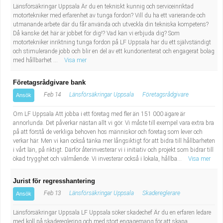
Länsförsäkringar Uppsala Är du en tekniskt kunnig och serviceinriktad
motortekniker med erfarenhet av tunga fordon? Vill du ha ett varierande och
utmanande arbete där du får använda och utveckla din tekniska kompetens?
Då kanske det här är jobbet för dig!? Vad kan vi erbjuda dig? Som
motortekniker inriktning tunga fordon på LF Uppsala har du ett självständigt
och stimulerande jobb och blir en del av ett kundorienterat och engagerat bolag
med hållbarhet ...
Visa mer
Företagsrådgivare bank
Feb 14
Länsförsäkringar Uppsala
Företagsrådgivare
Ansök
Om LF Uppsala Att jobba i ett företag med fler än 151 000 ägare är
annorlunda. Det påverkar nästan allt vi gör. Vi måste till exempel vara extra bra
på att förstå de verkliga behoven hos människor och företag som lever och
verkar här. Men vi kan också tänka mer långsiktigt för att bidra till hållbarheten
i vårt län, på riktigt. Därför återinvesterar vi i initiativ och projekt som bidrar till
ökad trygghet och välmående. Vi investerar också i lokala, hållba...
Visa mer
Jurist för regresshantering
Feb 13
Länsförsäkringar Uppsala
Skadereglerare
Ansök
Länsförsäkringar Uppsala LF Uppsala söker skadechef Är du en erfaren ledare
med koll på skadereglering och med stort engagemang för att skapa