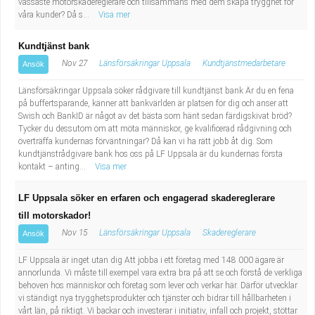
vassaste motorskadereglerare och tillsammans med dem skapa trygghet för
våra kunder? Då s...
Visa mer
Kundtjänst bank
Nov 27
Länsförsäkringar Uppsala
Kundtjänstmedarbetare
Ansök
Länsförsäkringar Uppsala söker rådgivare till kundtjänst bank Är du en fena
på buffertsparande, känner att bankvärlden är platsen för dig och anser att
Swish och BankID är något av det bästa som hänt sedan färdigskivat bröd?
Tycker du dessutom om att möta människor, ge kvalificerad rådgivning och
överträffa kundernas förväntningar? Då kan vi ha rätt jobb åt dig. Som
kundtjänstrådgivare bank hos oss på LF Uppsala är du kundernas första
kontakt – anting...
Visa mer
LF Uppsala söker en erfaren och engagerad skadereglerare
till motorskador!
Nov 15
Länsförsäkringar Uppsala
Skadereglerare
Ansök
LF Uppsala är inget utan dig Att jobba i ett företag med 148 000 ägare är
annorlunda. Vi måste till exempel vara extra bra på att se och förstå de verkliga
behoven hos människor och företag som lever och verkar här. Därför utvecklar
vi ständigt nya trygghetsprodukter och tjänster och bidrar till hållbarheten i
vårt län, på riktigt. Vi backar och investerar i initiativ, infall och projekt, stöttar