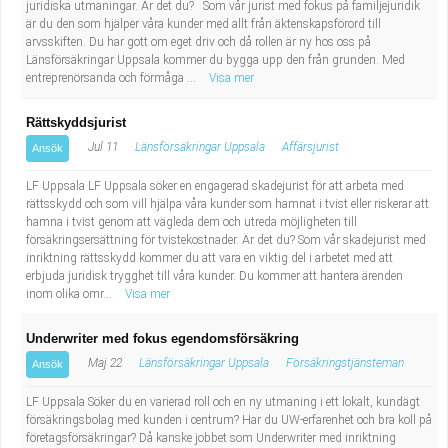
juridiska utmaningar. Är det du? Som vår jurist med fokus på familjejuridik
är du den som hjälper våra kunder med allt från äktenskapsförord till
arvsskiften. Du har gott om eget driv och då rollen är ny hos oss på
Länsförsäkringar Uppsala kommer du bygga upp den från grunden. Med
entreprenörsanda och förmåga ...
Visa mer
Rättskyddsjurist
Jul 11
Länsförsäkringar Uppsala
Affärsjurist
Ansök
LF Uppsala LF Uppsala söker en engagerad skadejurist för att arbeta med
rättsskydd och som vill hjälpa våra kunder som hamnat i tvist eller riskerar att
hamna i tvist genom att vägleda dem och utreda möjligheten till
försäkringsersättning för tvistekostnader. Är det du? Som vår skadejurist med
inriktning rättsskydd kommer du att vara en viktig del i arbetet med att
erbjuda juridisk trygghet till våra kunder. Du kommer att hantera ärenden
inom olika omr...
Visa mer
Underwriter med fokus egendomsförsäkring
Maj 22
Länsförsäkringar Uppsala
Försäkringstjänsteman
Ansök
LF Uppsala Söker du en varierad roll och en ny utmaning i ett lokalt, kundägt
försäkringsbolag med kunden i centrum? Har du UW-erfarenhet och bra koll på
företagsförsäkringar? Då kanske jobbet som Underwriter med inriktning