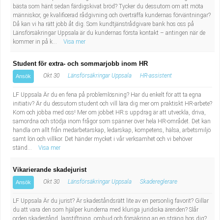
bästa som hänt sedan färdigskivat bröd? Tycker du dessutom om att möta
människor, ge kvalificerad rådgivning och överträffa kundernas förväntningar?
Då kan vi ha rätt jobb åt dig. Som kundtjänstrådgivare bank hos oss på
Länsförsäkringar Uppsala är du kundernas första kontakt – antingen när de
kommer in på k...
Visa mer
Student för extra- och sommarjobb inom HR
Okt 30
Länsförsäkringar Uppsala
HR-assistent
Ansök
LF Uppsala Är du en fena på problemlösning? Har du enkelt för att ta egna
initiativ? Är du dessutom student och vill lära dig mer om praktiskt HR-arbete?
Kom och jobba med oss! Mer om jobbet HR:s uppdrag är att utveckla, driva,
samordna och stödja inom frågor som spänner över hela HR-området. Det kan
handla om allt från medarbetarskap, ledarskap, kompetens, hälsa, arbetsmiljö
samt lön och villkor. Det händer mycket i vår verksamhet och vi behöver
ständ...
Visa mer
Vikarierande skadejurist
Okt 30
Länsförsäkringar Uppsala
Skadereglerare
Ansök
LF Uppsala Är du jurist? Är skadeståndsrätt lite av en personlig favorit? Gillar
du att vara den som hjälper kunderna med kluriga juridiska ärenden? Slår
orden skadestånd, lagstiftning, ombud och försäkring an en sträng hos dig?