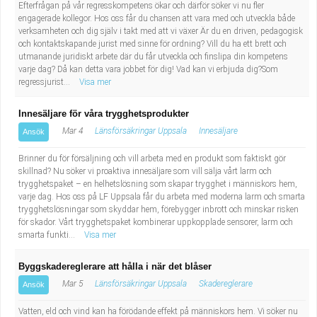
Efterfrågan på vår regresskompetens ökar och därför söker vi nu fler
engagerade kollegor. Hos oss får du chansen att vara med och utveckla både
verksamheten och dig själv i takt med att vi växer Är du en driven, pedagogisk
och kontaktskapande jurist med sinne för ordning? Vill du ha ett brett och
utmanande juridiskt arbete där du får utveckla och finslipa din kompetens
varje dag? Då kan detta vara jobbet för dig! Vad kan vi erbjuda dig?Som
regressjurist...
Visa mer
Innesäljare för våra trygghetsprodukter
Mar 4
Länsförsäkringar Uppsala
Innesäljare
Ansök
Brinner du för försäljning och vill arbeta med en produkt som faktiskt gör
skillnad? Nu söker vi proaktiva innesäljare som vill sälja vårt larm och
trygghetspaket – en helhetslösning som skapar trygghet i människors hem,
varje dag. Hos oss på LF Uppsala får du arbeta med moderna larm och smarta
trygghetslösningar som skyddar hem, förebygger inbrott och minskar risken
för skador. Vårt trygghetspaket kombinerar uppkopplade sensorer, larm och
smarta funkti...
Visa mer
Byggskadereglerare att hålla i när det blåser
Mar 5
Länsförsäkringar Uppsala
Skadereglerare
Ansök
Vatten, eld och vind kan ha förödande effekt på människors hem. Vi söker nu