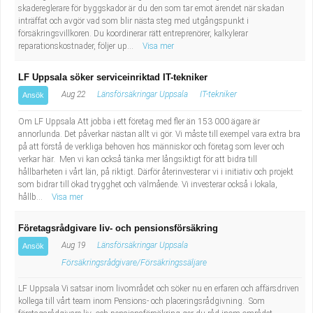
skadereglerare för byggskador är du den som tar emot ärendet när skadan
inträffat och avgör vad som blir nästa steg med utgångspunkt i
försäkringsvillkoren. Du koordinerar rätt entreprenörer, kalkylerar
reparationskostnader, följer up...
Visa mer
LF Uppsala söker serviceinriktad IT-tekniker
Aug 22
Länsförsäkringar Uppsala
IT-tekniker
Ansök
Om LF Uppsala Att jobba i ett företag med fler än 153 000 ägare är
annorlunda. Det påverkar nästan allt vi gör. Vi måste till exempel vara extra bra
på att förstå de verkliga behoven hos människor och företag som lever och
verkar här. Men vi kan också tänka mer långsiktigt för att bidra till
hållbarheten i vårt län, på riktigt. Därför återinvesterar vi i initiativ och projekt
som bidrar till ökad trygghet och välmående. Vi investerar också i lokala,
hållb...
Visa mer
Företagsrådgivare liv- och pensionsförsäkring
Aug 19
Länsförsäkringar Uppsala
Ansök
Försäkringsrådgivare/Försäkringssäljare
LF Uppsala Vi satsar inom livområdet och söker nu en erfaren och affärsdriven
kollega till vårt team inom Pensions- och placeringsrådgivning. Som