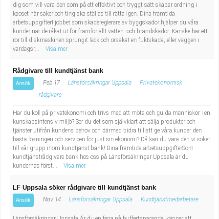
dig som vill vara den som på ett effektivt och tryggt sätt skapar ordning i
kaoset när saker och ting ska ställas till rätta igen. Dina framtida
arbetsuppgifterI jobbet som skadereglerare av byggskador hjälper du våra
kunder när de råkat ut för framför allt vatten- och brandskador. Kanske har ett
rör till diskmaskinen sprungit läck och orsakat en fuktskada, eller väggen i
vardagsr...
Visa mer
Rådgivare till kundtjänst bank
Feb 17
Länsförsäkringar Uppsala
Privatekonomisk
Ansök
rådgivare
Har du koll på privatekonomi och trivs med att möta och guida människor i en
kunskapsintensiv miljö? Ser du det som självklart att sälja produkter och
tjänster utifrån kundens behov och därmed bidra till att ge våra kunder den
bästa lösningen och servicen för just sin ekonomi? Då kan du vara den vi söker
till vår grupp inom kundtjänst bank! Dina framtida arbetsuppgifterSom
kundtjänstrådgivare bank hos oss på Länsförsäkringar Uppsala är du
kundernas först...
Visa mer
LF Uppsala söker rådgivare till kundtjänst bank
Nov 14
Länsförsäkringar Uppsala
Kundtjänstmedarbetare
Ansök
Länsförsäkringar Uppsala Är du en fena på buffertsparande, känner att