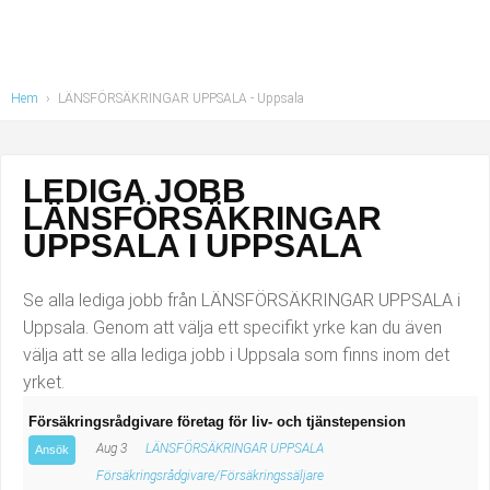
Industriell tillverkning
Behandlingsassistent/Socialpedagog
Installation, drift, underhåll
Tandsköterska
Hem
›
LÄNSFÖRSÄKRINGAR UPPSALA - Uppsala
Kropps- och skönhetsvård
Budbilsförare
Kultur, media, design
Tidningsbud/Tidningsdistributör
LEDIGA JOBB
LÄNSFÖRSÄKRINGAR
Militärt arbete
Lärare i fritidshem/Fritidspedagog
UPPSALA I UPPSALA
Naturbruk
Taxiförare/Taxichaufför
Se alla lediga jobb från LÄNSFÖRSÄKRINGAR UPPSALA i
Uppsala. Genom att välja ett specifikt yrke kan du även
Naturvetenskapligt arbete
Läkarsekreterare/Vårdadmin/Medicinsk
välja att se alla lediga jobb i Uppsala som finns inom det
yrket.
sekreterare
Pedagogiskt arbete
Försäkringsrådgivare företag för liv- och tjänstepension
Lastbilsförare m.fl.
Sanering och renhållning
Aug 3
LÄNSFÖRSÄKRINGAR UPPSALA
Ansök
Försäkringsrådgivare/Försäkringssäljare