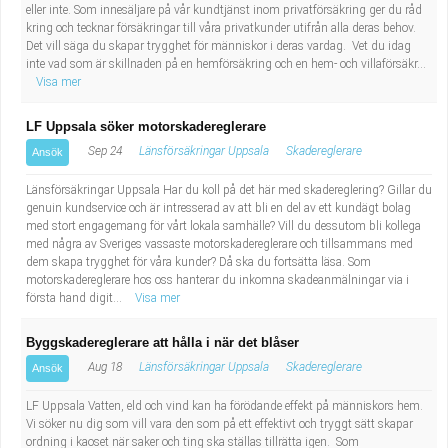
eller inte. Som innesäljare på vår kundtjänst inom privatförsäkring ger du råd
kring och tecknar försäkringar till våra privatkunder utifrån alla deras behov.
Det vill säga du skapar trygghet för människor i deras vardag. Vet du idag
inte vad som är skillnaden på en hemförsäkring och en hem- och villaförsäkr...
Visa mer
LF Uppsala söker motorskadereglerare
Sep 24
Länsförsäkringar Uppsala
Skadereglerare
Ansök
Länsförsäkringar Uppsala Har du koll på det här med skadereglering? Gillar du
genuin kundservice och är intresserad av att bli en del av ett kundägt bolag
med stort engagemang för vårt lokala samhälle? Vill du dessutom bli kollega
med några av Sveriges vassaste motorskadereglerare och tillsammans med
dem skapa trygghet för våra kunder? Då ska du fortsätta läsa. Som
motorskadereglerare hos oss hanterar du inkomna skadeanmälningar via i
första hand digit...
Visa mer
Byggskadereglerare att hålla i när det blåser
Aug 18
Länsförsäkringar Uppsala
Skadereglerare
Ansök
LF Uppsala Vatten, eld och vind kan ha förödande effekt på människors hem.
Vi söker nu dig som vill vara den som på ett effektivt och tryggt sätt skapar
ordning i kaoset när saker och ting ska ställas tillrätta igen. Som