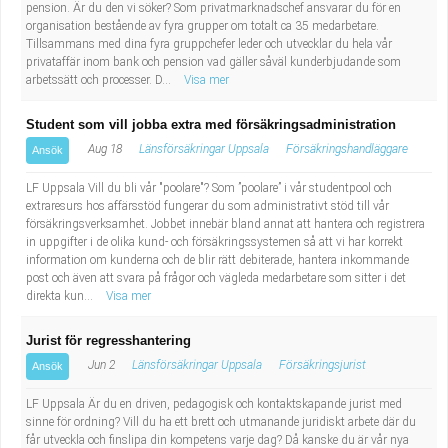
pension. Är du den vi söker? Som privatmarknadschef ansvarar du för en
organisation bestående av fyra grupper om totalt ca 35 medarbetare.
Tillsammans med dina fyra gruppchefer leder och utvecklar du hela vår
privataffär inom bank och pension vad gäller såväl kunderbjudande som
arbetssätt och processer. D...
Visa mer
Student som vill jobba extra med försäkringsadministration
Aug 18
Länsförsäkringar Uppsala
Försäkringshandläggare
Ansök
LF Uppsala Vill du bli vår "poolare"? Som ”poolare” i vår studentpool och
extraresurs hos affärsstöd fungerar du som administrativt stöd till vår
försäkringsverksamhet. Jobbet innebär bland annat att hantera och registrera
in uppgifter i de olika kund- och försäkringssystemen så att vi har korrekt
information om kunderna och de blir rätt debiterade, hantera inkommande
post och även att svara på frågor och vägleda medarbetare som sitter i det
direkta kun...
Visa mer
Jurist för regresshantering
Jun 2
Länsförsäkringar Uppsala
Försäkringsjurist
Ansök
LF Uppsala Är du en driven, pedagogisk och kontaktskapande jurist med
sinne för ordning? Vill du ha ett brett och utmanande juridiskt arbete där du
får utveckla och finslipa din kompetens varje dag? Då kanske du är vår nya