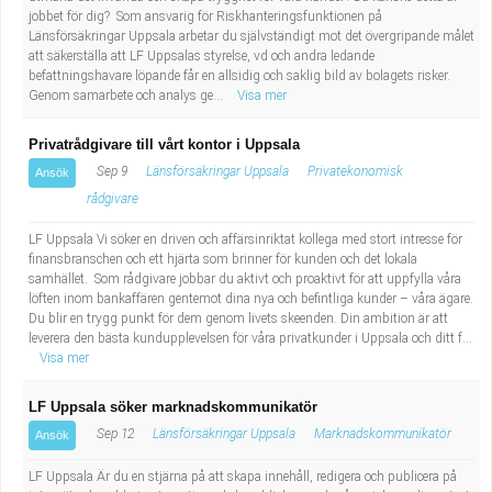
jobbet för dig? Som ansvarig för Riskhanteringsfunktionen på
Länsförsäkringar Uppsala arbetar du självständigt mot det övergripande målet
att säkerställa att LF Uppsalas styrelse, vd och andra ledande
befattningshavare löpande får en allsidig och saklig bild av bolagets risker.
Genom samarbete och analys ge...
Visa mer
Privatrådgivare till vårt kontor i Uppsala
Sep 9
Länsförsäkringar Uppsala
Privatekonomisk
Ansök
rådgivare
LF Uppsala Vi söker en driven och affärsinriktat kollega med stort intresse för
finansbranschen och ett hjärta som brinner för kunden och det lokala
samhället. Som rådgivare jobbar du aktivt och proaktivt för att uppfylla våra
löften inom bankaffären gentemot dina nya och befintliga kunder – våra ägare.
Du blir en trygg punkt för dem genom livets skeenden. Din ambition är att
leverera den bästa kundupplevelsen för våra privatkunder i Uppsala och ditt f...
Visa mer
LF Uppsala söker marknadskommunikatör
Sep 12
Länsförsäkringar Uppsala
Marknadskommunikatör
Ansök
LF Uppsala Är du en stjärna på att skapa innehåll, redigera och publicera på