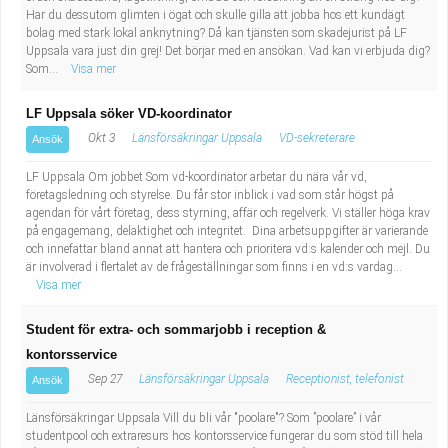
Har du dessutom glimten i ögat och skulle gilla att jobba hos ett kundägt
bolag med stark lokal anknytning? Då kan tjänsten som skadejurist på LF
Uppsala vara just din grej! Det börjar med en ansökan. Vad kan vi erbjuda dig?
Som...
Visa mer
LF Uppsala söker VD-koordinator
Okt 3
Länsförsäkringar Uppsala
VD-sekreterare
Ansök
LF Uppsala Om jobbet Som vd-koordinator arbetar du nära vår vd,
företagsledning och styrelse. Du får stor inblick i vad som står högst på
agendan för vårt företag, dess styrning, affär och regelverk. Vi ställer höga krav
på engagemang, delaktighet och integritet. Dina arbetsuppgifter är varierande
och innefattar bland annat att hantera och prioritera vd:s kalender och mejl. Du
är involverad i flertalet av de frågeställningar som finns i en vd:s vardag...
Visa mer
Student för extra- och sommarjobb i reception &
kontorsservice
Sep 27
Länsförsäkringar Uppsala
Receptionist, telefonist
Ansök
Länsförsäkringar Uppsala Vill du bli vår "poolare"? Som ”poolare” i vår
studentpool och extraresurs hos kontorsservice fungerar du som stöd till hela