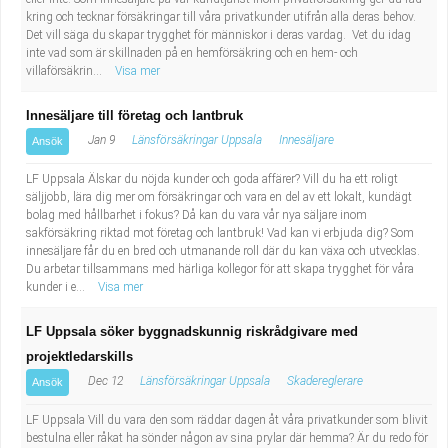
kring och tecknar försäkringar till våra privatkunder utifrån alla deras behov.
Det vill säga du skapar trygghet för människor i deras vardag. Vet du idag
inte vad som är skillnaden på en hemförsäkring och en hem- och
villaförsäkrin...
Visa mer
Innesäljare till företag och lantbruk
Jan 9
Länsförsäkringar Uppsala
Innesäljare
Ansök
LF Uppsala Älskar du nöjda kunder och goda affärer? Vill du ha ett roligt
säljjobb, lära dig mer om försäkringar och vara en del av ett lokalt, kundägt
bolag med hållbarhet i fokus? Då kan du vara vår nya säljare inom
sakförsäkring riktad mot företag och lantbruk! Vad kan vi erbjuda dig? Som
innesäljare får du en bred och utmanande roll där du kan växa och utvecklas.
Du arbetar tillsammans med härliga kollegor för att skapa trygghet för våra
kunder i e...
Visa mer
LF Uppsala söker byggnadskunnig riskrådgivare med
projektledarskills
Dec 12
Länsförsäkringar Uppsala
Skadereglerare
Ansök
LF Uppsala Vill du vara den som räddar dagen åt våra privatkunder som blivit
bestulna eller råkat ha sönder någon av sina prylar där hemma? Är du redo för