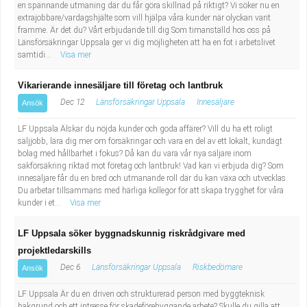
en spännande utmaning där du får göra skillnad på riktigt? Vi söker nu en
extrajobbare/vardagshjälte som vill hjälpa våra kunder när olyckan varit
framme. Är det du? Vårt erbjudande till dig Som timanställd hos oss på
Länsförsäkringar Uppsala ger vi dig möjligheten att ha en fot i arbetslivet
samtidi...
Visa mer
Vikarierande innesäljare till företag och lantbruk
Dec 12
Länsförsäkringar Uppsala
Innesäljare
Ansök
LF Uppsala Älskar du nöjda kunder och goda affärer? Vill du ha ett roligt
säljjobb, lära dig mer om försäkringar och vara en del av ett lokalt, kundägt
bolag med hållbarhet i fokus? Då kan du vara vår nya säljare inom
sakförsäkring riktad mot företag och lantbruk! Vad kan vi erbjuda dig? Som
innesäljare får du en bred och utmanande roll där du kan växa och utvecklas.
Du arbetar tillsammans med härliga kollegor för att skapa trygghet för våra
kunder i et...
Visa mer
LF Uppsala söker byggnadskunnig riskrådgivare med
projektledarskills
Dec 6
Länsförsäkringar Uppsala
Riskbedömare
Ansök
LF Uppsala Är du en driven och strukturerad person med byggteknisk
bakgrund och ett intresse för skadeförebyggande arbete? Skulle du gilla att