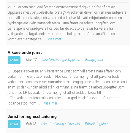
Fastighetsskötare
Socialt arbete
Vill du arbeta med kvalificerad tjänstepensionsrådgivning för några av
Uppsalas mest betydelsefulla företag? Vi söker en driven och erfaren rådgivare
Informatör/Kommunikatör
Säkerhetsarbete
som vill ta nästa steg och vara med och utveckla vårt erbjudande och bli en
nyckelspelare i vårt satsande team. Dina framtida arbetsuppgifter Som
tjänstepensionsrådgivare hos oss får du ett stort ansvar för våra allra
Brevbärare
Tekniskt arbete
viktigaste företagskunder – ofta större bolag med många anställda och
komplexa tjänstepens...
Visa mer
Sjuksköterska, grundutbildad
Transport
Vikarierande jurist
Mar 17
Länsförsäkringar Uppsala
Bolagsjurist
Ansök
Kock, storhushåll
LF Uppsala söker nu en vikarierande jurist som vill arbeta nära affären och
Undersköterska, vård- o specialavd. o mottagning
verka inom flera rättsområden. Hos oss får du möjlighet att påverka både
verksamhet och processer, samarbeta med engagerade kollegor och utvecklas i
en miljö där kunden alltid står i centrum. Dina framtida arbetsuppgifter Som
Bibliotekarie
jurist hos LF Uppsala får du möjlighet att utvecklas, bidra till
affärsverksamhetens mål och säkerställa god regelefterlevnad. Du lämnar
löpande stöd inom ...
Visa mer
Administrativ assistent
Jurist för regresshantering
Lärare i gymnasiet
Feb 18
Länsförsäkringar Uppsala
Försäkringsjurist
Ansök